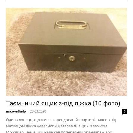
Таємничий ящик з-під ліжка (10 фото)
maxwelhelp
-
23.03.2020
0
Один хлопець, що живе в орендованій квартирі, виявив під
матрацом ліжка невеликий металевий ящик із замком.
Можливо, цей ящик належав попереднім орендарям або