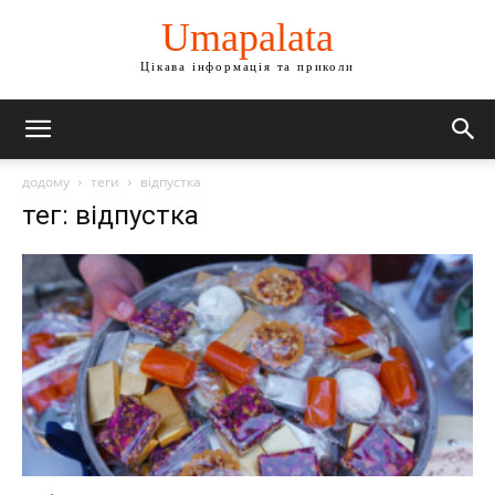
Umapalata
Цікава інформація та приколи
додому
теги
відпустка
тег: відпустка