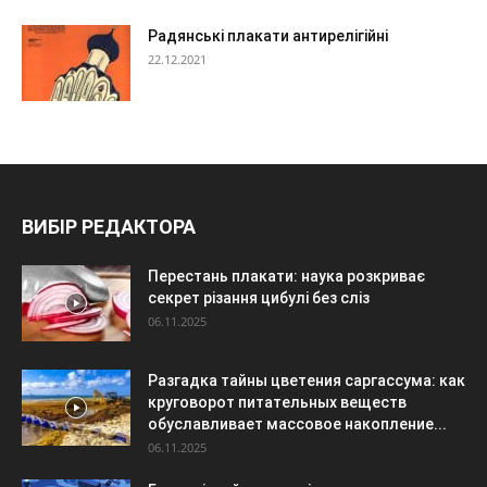
Радянські плакати антирелігійні
22.12.2021
ВИБІР РЕДАКТОРА
Перестань плакати: наука розкриває
секрет різання цибулі без сліз
06.11.2025
Разгадка тайны цветения саргассума: как
круговорот питательных веществ
обуславливает массовое накопление...
06.11.2025