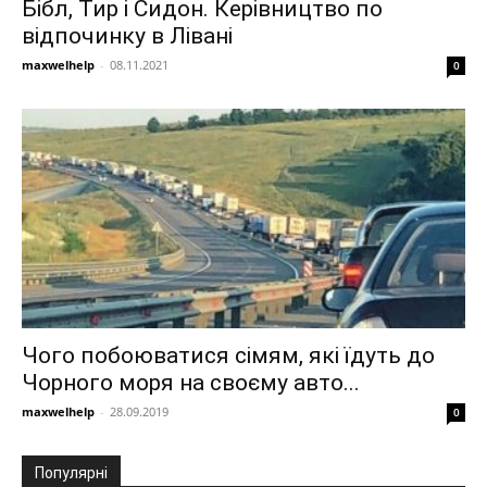
Бібл, Тир і Сидон. Керівництво по
відпочинку в Лівані
maxwelhelp
-
08.11.2021
0
Чого побоюватися сімям, які їдуть до
Чорного моря на своєму авто...
maxwelhelp
-
28.09.2019
0
Популярні