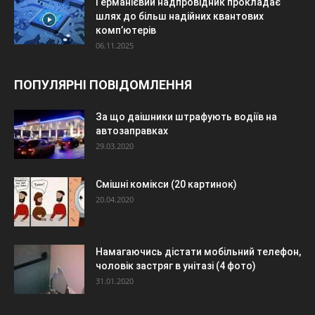
Германієвий надпровідник прокладає
шлях до більш надійних квантових
комп’ютерів
06.11.2025
ПОПУЛЯРНІ ПОВІДОМЛЕННЯ
За що даішники штрафують водіїв на
автозаправках
29.03.2020
Смішні комікси (20 картинок)
20.04.2020
Намагаючись дістати мобільний телефон,
чоловік застряг в унітазі (4 фото)
31.01.2020