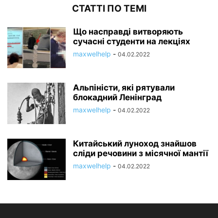
СТАТТІ ПО ТЕМІ
Що насправді витворяють
сучасні студенти на лекціях
maxwelhelp
-
04.02.2022
Альпіністи, які рятували
блокадний Ленінград
maxwelhelp
-
04.02.2022
Китайський луноход знайшов
сліди речовини з місячної мантії
maxwelhelp
-
04.02.2022