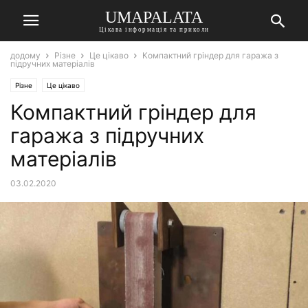
UMAPALATA
Цікава інформація та приколи
додому
Різне
Це цікаво
Компактний гріндер для гаража з
підручних матеріалів
Різне
Це цікаво
Компактний гріндер для
гаража з підручних
матеріалів
03.02.2020