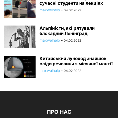
сучасні студенти на лекціях
maxwelhelp
-
04.02.2022
Альпіністи, які рятували
блокадний Ленінград
maxwelhelp
-
04.02.2022
Китайський луноход знайшов
сліди речовини з місячної мантії
maxwelhelp
-
04.02.2022
ПРО НАС