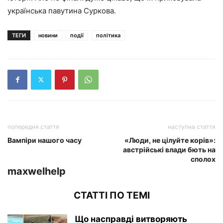
українська павутина Суркова.
ТЕГИ
новини
події
політика
попередня стаття
наступна стаття
Вампіри нашого часу
«Люди, не цілуйте корів»:
австрійські влади бють на
сполох
maxwelhelp
СТАТТІ ПО ТЕМІ
Що насправді витворяють