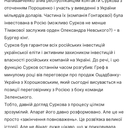
Наливайченко злив республіканцям контакти Суркова з
оточенням Порошенко і участь у виведенні з України
мільярдів доларів. Частина їх (компанія Гонтарєвої) була
інвестована в Росію (можливо Сурков не менше
Тімакової заслужив орден Олександра Невського?) – в
Бургер кінг.
Сурков був гарантом всіх російських інвестицій
української еліти і активним захисником інвестицій і
власності російських компаній на Україні. До речі, і цю
функцію Сурков останнім часом розгубив: Греф в
минулому році вів переговори про продаж Ощадбанку-
Україна з Хорошковським, який сьогодні висувається на
позиції переговірнику з Росією з боку команди
Зеленського.
Тобто, давній догляд Суркова з процесу цілком
зрозумілий. Апарат його давно розформовано. Але це не
просто «закінчення повноважень». Це розв’язка великої
історії. Але не фінал: дуже цікаво, що ж приховувала