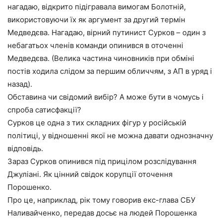
нагадаю, відкрито підігравала вимогам Болотній,
використовуючи їх як аргумент за другий термін
Медведєва. Нагадаю, вірний путинист Сурков – один з
небагатьох членів команди опинився в оточенні
Медведєва. (Велика частина чиновників при обміні
постів ходила слідом за першим обличчям, з АП в уряд і
назад).
Обставина чи свідомий вибір? А може бути в чомусь і
спроба сатисфакції?
Сурков це одна з тих складних фігур у російській
політиці, у відношенні якої не можна давати однозначну
відповідь.
Зараз Сурков опинився під прицілом розслідування
Джуліані. Як цінний свідок корупції оточення
Порошенко.
Про це, наприклад, рік тому говорив екс-глава СБУ
Наливайченко, передав досьє на людей Порошенка