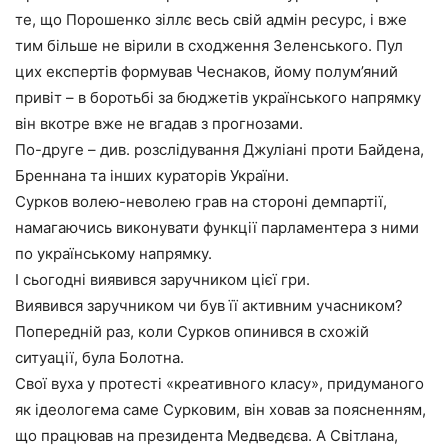
те, що Порошенко зіллє весь свій адмін ресурс, і вже
тим більше не вірили в сходження Зеленського. Пул
цих експертів формував Чеснаков, йому полум’яний
привіт – в боротьбі за бюджетів українського напрямку
він вкотре вже не вгадав з прогнозами.
По-друге – див. розслідування Джуліані проти Байдена,
Бреннана та інших кураторів України.
Сурков волею-неволею грав на стороні демпартії,
намагаючись виконувати функції парламентера з ними
по українському напрямку.
І сьогодні виявився заручником цієї гри.
Виявився заручником чи був її активним учасником?
Попередній раз, коли Сурков опинився в схожій
ситуації, була Болотна.
Свої вуха у протесті «креативного класу», придуманого
як ідеологема саме Сурковим, він ховав за поясненням,
що працював на президента Медведєва. А Світлана,