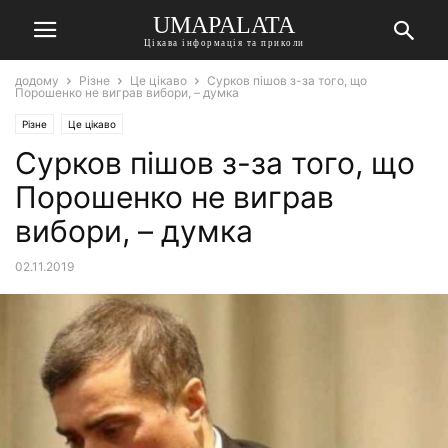
UMAPALATA
Цікава інформація та приколи
додому
Різне
Це цікаво
Сурков пішов з-за того, що
Порошенко не виграв вибори, – думка
Різне
Це цікаво
Сурков пішов з-за того, що
Порошенко не виграв
вибори, – думка
02.11.2019