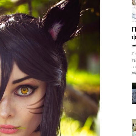
П
ф
ma
Пр
та
за
ві