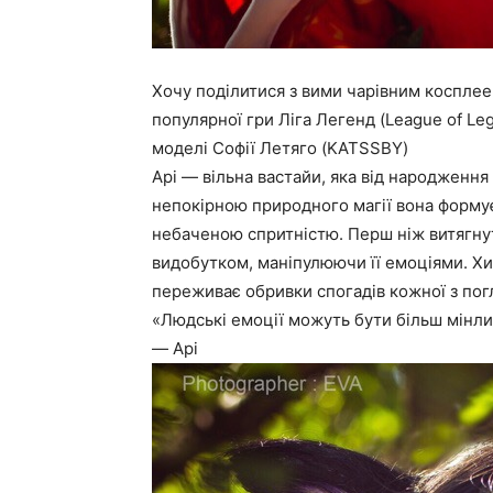
Хочу поділитися з вими чарівним косплеем
популярної гри Ліга Легенд (League of Le
моделі Софії Летяго (KATSSBY)
Арі — вільна вастайи, яка від народження
непокірною природного магії вона формує 
небаченою спритністю. Перш ніж витягнут
видобутком, маніпулюючи її емоціями. Хиж
переживає обривки спогадів кожної з пог
«Людські емоції можуть бути більш мінлив
― Арі