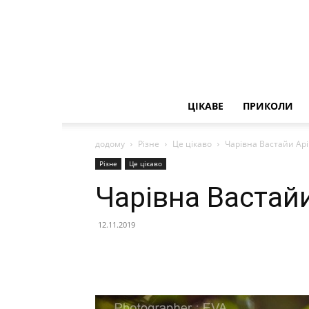
ЦІКАВЕ
ПРИКОЛИ
додому
Різне
Це цікаво
Чарівна Вастайи Арі
Різне
Це цікаво
Чарівна Вастайи
12.11.2019