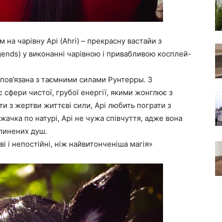
 на чарівну Арі (Ahri) – прекрасну вастайи з
gends) у виконанні чарівною і привабливою косплей-
 пов’язана з таємними силами Рунтерры. З
сфери чистої, грубої енергії, якими жонглює з
и з жертви життєві сили, Арі любить пограти з
ачка по натурі, Арі не чужа співчуття, адже вона
линених душ.
і і непостійні, ніж найвитонченіша магія»