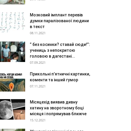
Мозковий імплант перевів
думки паралізованої людини
в текст
08.11.2021
” без косинки? ставай сюди!”:
учениць з непокритою
головою в дагестані...
07.09.2021
Прикольні п’ятничні картинки,
коменти та інший гумор
07.11.2021
Місяцехід виявив дивну
хатину на зворотному боці
місяця і попрямував ближче
15.12.2021