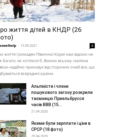
ро життя дітей в КНДР (26
ото)
xwelhelp
-
13.09.2021
0
о життя громадян Північної Кореї нам відомо не
к багато, як хотілося б. Виною всьому «залізна
віса» надійно приховує від сторонніх очей все, що
дбувається всередині країни.
Альпіністи і члени
пошукового загону розкрили
таємницю Приельбрусся
часів ВВВ (15...
21.04.2020
Якими були зарплати і ціни в
СРСР (18 фото)
20.04.2020