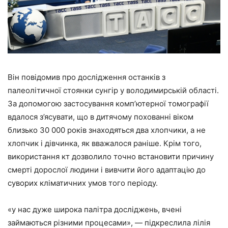
Він повідомив про дослідження останків з
палеолітичної стоянки сунгір у володимирській області.
За допомогою застосування комп’ютерної томографії
вдалося з’ясувати, що в дитячому похованні віком
близько 30 000 років знаходяться два хлопчики, а не
хлопчик і дівчинка, як вважалося раніше. Крім того,
використання кт дозволило точно встановити причину
смерті дорослої людини і вивчити його адаптацію до
суворих кліматичних умов того періоду.
«у нас дуже широка палітра досліджень, вчені
займаються різними процесами», — підкреслила лілія