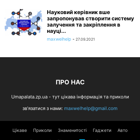
Науковий керівник вше
запропонував створити систему
залучення та закріплення в
науці...
maxwelhelp
-
27.09.2021
ПРО НАС
Umapalata.zp.ua - тут цікава інформація та приколи
зв'язатися з нами:
maxwelhelp@gmail.com
Цікаве
Приколи
Знаменитості
Гаджети
Авто