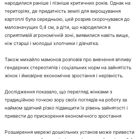
народилися раніше і пізніше критичних років. Однак на
територіях, де придатність землі для вирощування
картоплі була середньою, цей розрив скорочувався до
малозначущих 0,4 см, а діти, що народилися в
сприятливій агрономічній зоні, виявилися навіть вище,
ніж старші і молодші хлопчики і дівчатка.
Також михайло мамонов розповів про вивчення впливу
гендерних стереотипів і соціальних норм на зайнятість
жінок і ймовірне економічне зростання і нерівність.
Дослідження показало, що перегляд жінками з
традиційною точкою зору своїх поглядів на роботу за
наймом здатний різко підвищити їх рівень зайнятості і
привести до прискорення економічного зростання
Розширення мережі дошкільних установ може привести