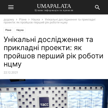
UMAPALATA
Цікава інформація та приколи
додому
Різне
Наука
Унікальні дослідження та прикладні
проекти: як пройшов перший рік роботи нцму
Різне
Наука
Унікальні дослідження та
прикладні проекти: як
пройшов перший рік роботи
нцму
22.12.2021