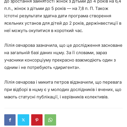
до зростання зайнятості жінок з дітьми до 4 років на 6,4
п.п., жінок з дітьми до 5 років — на 7,8 п. П. Також
істотні результати здатна дати програма створення
ясельних установ для дітей до 2 років, держінвестиції в
неї можуть окупитися в короткий час.
Лілія овчарова зазначила, що це дослідження засноване
на загальній базі даних нцму. За її словами, зараз
учасники консорціуму прекрасно взаємодіють один з
одним і не потребують «диригента».
Лілія овчарова і микита петров відзначили, що перевага
при відборі в нцму є у молодих дослідників і вчених, що
мають статусні публікації, і керівників колективів.