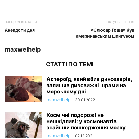
попередня стаття
наступна стаття
Анекдоти дня
«Слюсар Гоша» був
американським шпигуном
maxwelhelp
СТАТТІ ПО ТЕМІ
Астероїд, який вбив динозаврів,
залишив дивовижні шрами на
морському дні
maxwelhelp
-
30.01.2022
Космічні подорожі не
нешкідливі: у космонавтів
знайшли пошкодження мозку
maxwelhelp
-
02.12.2021