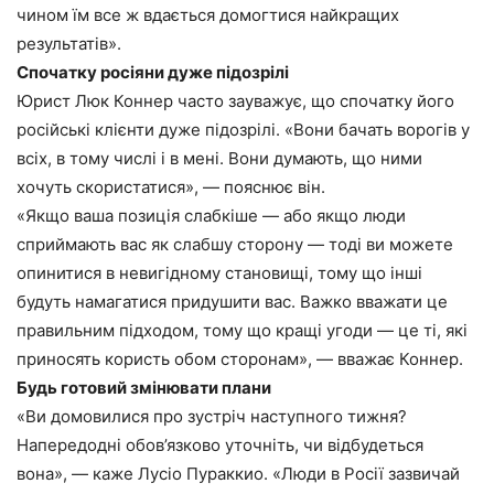
чином їм все ж вдається домогтися найкращих
результатів».
Спочатку росіяни дуже підозрілі
Юрист Люк Коннер часто зауважує, що спочатку його
російські клієнти дуже підозрілі. «Вони бачать ворогів у
всіх, в тому числі і в мені. Вони думають, що ними
хочуть скористатися», — пояснює він.
«Якщо ваша позиція слабкіше — або якщо люди
сприймають вас як слабшу сторону — тоді ви можете
опинитися в невигідному становищі, тому що інші
будуть намагатися придушити вас. Важко вважати це
правильним підходом, тому що кращі угоди — це ті, які
приносять користь обом сторонам», — вважає Коннер.
Будь готовий змінювати плани
«Ви домовилися про зустріч наступного тижня?
Напередодні обов’язково уточніть, чи відбудеться
вона», — каже Лусіо Пураккио. «Люди в Росії зазвичай