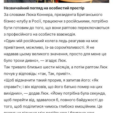
Незвичайний погляд на особистий простір
За словами Люка Коннера, президента Британського
бізнес-клубу в Росії, працюючи з російськими, потрібно
бути готовим до того, що вони раптово переключаються
з професійного на особисте взаємодія.
«Один мій російський колега ледь реагував на моє
привітання, можливо, із-за сором’язливості. Я не
надавав цьому великого значення, просто для мене це
було трохи дивно», — згадує Люк.
Так тривало близько шести місяців, а потім раптом Люк
почув у відповідь: «так, Так, привіт».
«Щоб відзначити такий прорив, я запитав його: «Як
справи?»; і він відповів, що його батько помер на цих
вихідних», — додав Люк. «Йому потрібна була секунда,
щоб перейти від, здавалося б, повного байдужості до
того, щоб поділитися чимось глибоко емоційним. Це
вказує на різницю між російською і британською