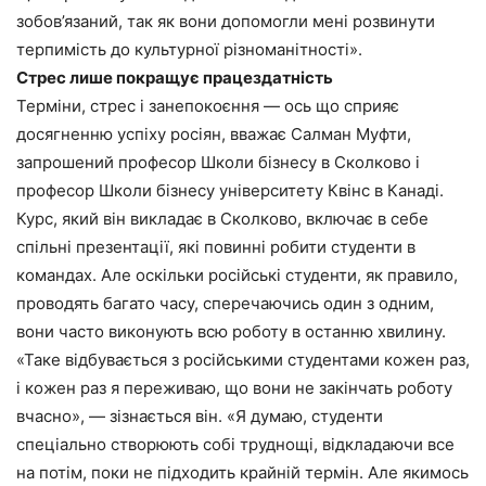
зобов’язаний, так як вони допомогли мені розвинути
терпимість до культурної різноманітності».
Стрес лише покращує працездатність
Терміни, стрес і занепокоєння — ось що сприяє
досягненню успіху росіян, вважає Салман Муфти,
запрошений професор Школи бізнесу в Сколково і
професор Школи бізнесу університету Квінс в Канаді.
Курс, який він викладає в Сколково, включає в себе
спільні презентації, які повинні робити студенти в
командах. Але оскільки російські студенти, як правило,
проводять багато часу, сперечаючись один з одним,
вони часто виконують всю роботу в останню хвилину.
«Таке відбувається з російськими студентами кожен раз,
і кожен раз я переживаю, що вони не закінчать роботу
вчасно», — зізнається він. «Я думаю, студенти
спеціально створюють собі труднощі, відкладаючи все
на потім, поки не підходить крайній термін. Але якимось