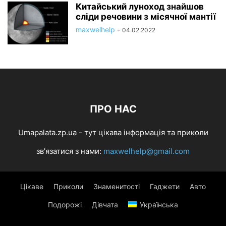
Китайський луноход знайшов
сліди речовини з місячної мантії
maxwelhelp
-
04.02.2022
ПРО НАС
Umapalata.zp.ua - тут цікава інформація та приколи
зв'язатися з нами:
maxwelhelp@gmail.com
Цікаве
Приколи
Знаменитості
Гаджети
Авто
Подорожі
Дівчата
Українська