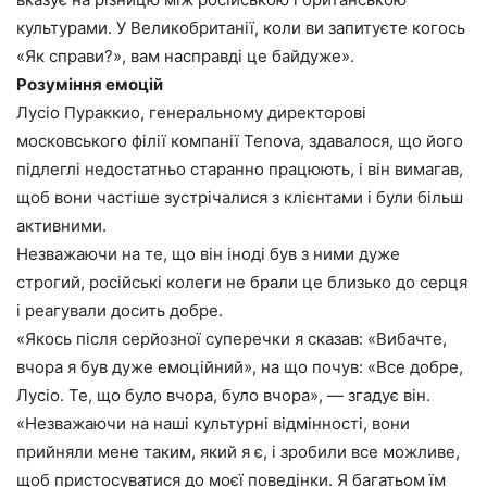
культурами. У Великобританії, коли ви запитуєте когось
«Як справи?», вам насправді це байдуже».
Розуміння емоцій
Лусіо Пураккио, генеральному директорові
московського філії компанії Tenova, здавалося, що його
підлеглі недостатньо старанно працюють, і він вимагав,
щоб вони частіше зустрічалися з клієнтами і були більш
активними.
Незважаючи на те, що він іноді був з ними дуже
строгий, російські колеги не брали це близько до серця
і реагували досить добре.
«Якось після серйозної суперечки я сказав: «Вибачте,
вчора я був дуже емоційний», на що почув: «Все добре,
Лусіо. Те, що було вчора, було вчора», — згадує він.
«Незважаючи на наші культурні відмінності, вони
прийняли мене таким, який я є, і зробили все можливе,
щоб пристосуватися до моєї поведінки. Я багатьом їм