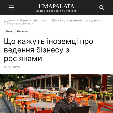
UMAPALATA
Цікава інформація та приколи
додому
Різне
Це цікаво
Що кажуть іноземці про ведення
бізнесу з росіянами
Різне
Це цікаво
Що кажуть іноземці про
ведення бізнесу з
росіянами
12.02.2020