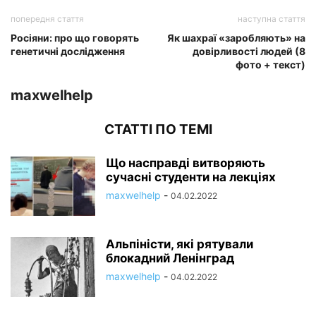
попередня стаття
наступна стаття
Росіяни: про що говорять
Як шахраї «заробляють» на
генетичні дослідження
довірливості людей (8
фото + текст)
maxwelhelp
СТАТТІ ПО ТЕМІ
Що насправді витворяють
сучасні студенти на лекціях
maxwelhelp
-
04.02.2022
Альпіністи, які рятували
блокадний Ленінград
maxwelhelp
-
04.02.2022