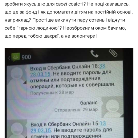
зробити якусь дію для своєї совісті? Не поцікавившись,
що це за фонд і як допомагати дітям на постійній основі,
наприклад? Простіше викинути пару сотень і відчути
себе “гарною людиною”? Неозброєним оком бачимо,
що перед тобою шахраї, а не волонтери!