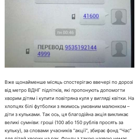
Вже щонайменше місяць спостерігаю ввечері по дорозі
від метро ВДНГ підлітків, які пропонують допомогти
хворим дітям і купити повітряна куля у вигляді квітки. На
хлопцях білі футболки з якимось умовним малюнком –
діти з кульками. Так ось, ця благодійна акція викликає
великі сумніви: гроші (100 або 150 рублів просять за
кульку), за словами учасників “акції”, збирає фонд “Час”
для дітей хворих на рак. Фонду з такою назвою немає