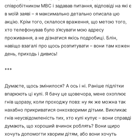
співробітником МВС і задавав питання, відповіді на які є
в моїй заяві – я максимально детально описала цю
акцію. Крім того, склалося враження, що метою того,
хто телефонував було з’ясувати мою адресу
проживання, а не дізнатися якісь подробиці. Блін,
навіщо взагалі про щось розпитувати – вони там кожен
день, приходь і дивись!
***
Думаєте, щось змінилося? А ось і ні. Раніше підлітки
впарюють ці кулі. Я бачу це щовечора, мене охоплює
гнів щоразу, коли проходжу повз: ну як же можна так
нахабно прикриватися онкохворими дітьми. Викликає
гнів неусвідомленість тих, хто кулі купує – вони справді
думають, що хороший вчинок роблять? Вони щиро
хочуть допомогти хворим дітям, або вони хочуть