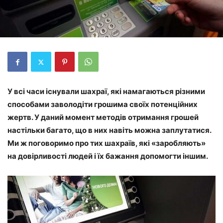
У всі часи існували шахраї, які намагаються різними
способами заволодіти грошима своїх потенційних
жертв. У даний момент методів отримання грошей
настільки багато, що в них навіть можна заплутатися.
Ми ж поговоримо про тих шахраїв, які «заробляють»
на довірливості людей і їх бажання допомогти іншим.