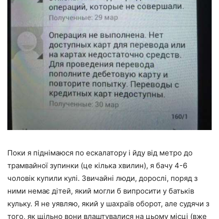
Поки я піднімаюся по ескалатору і йду від метро до
трамвайної зупинки (це кілька хвилин), я бачу 4-6
чоловік купили кулі. Звичайні люди, дорослі, поряд з
ними немає дітей, який могли б випросити у батьків
кульку. Я не уявляю, який у шахраїв оборот, але судячи з
того, як щільно вони влаштувалися на цьому місці (вже