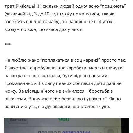
третій місяць!!!) і скільки людей одночасно “працюють”
(зазвичай від 3 до 10, тут можу помилятися, так як
залежить від дня та часу), то напевно не в збиток. І
зрозуміло вже, що якась дах у них є.
***
Не люблю жанр “поплакатися в соцмережі” просто так.
Я захотіла і спробувала щось зробити, якось вплинути
на ситуацію, що склалася, бути відповідальним
громадянином. І в силу певних обставин діяти далі не
можу. За місяць нічого не змінилося – боротьба з
вітряками. Відчуваю себе безсилою і ураженої. Якщо
вони зникнуть, я буду вважати, що сталося чудо.