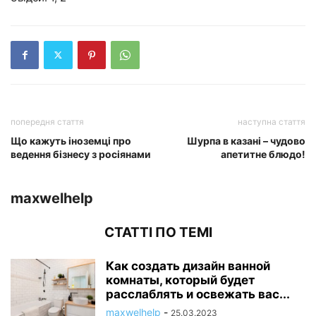
попередня стаття
наступна стаття
Що кажуть іноземці про
Шурпа в казані – чудово
ведення бізнесу з росіянами
апетитне блюдо!
maxwelhelp
СТАТТІ ПО ТЕМІ
Как создать дизайн ванной
комнаты, который будет
расслаблять и освежать вас...
maxwelhelp
-
25.03.2023