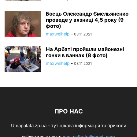
Боєць Олександр Ємельяненко
проведе у вязниці 4,5 року (9
фото)
maxwelhelp
-
08.11.2021
На Арбаті пройшли майонезні
гонки в ваннах (8 фото)
maxwelhelp
-
08.11.2021
ПРО НАС
Umapalata.zp.ua - тут цікава інформація та приколи
зв'язатися з нами:
maxwelhelp@gmail.com