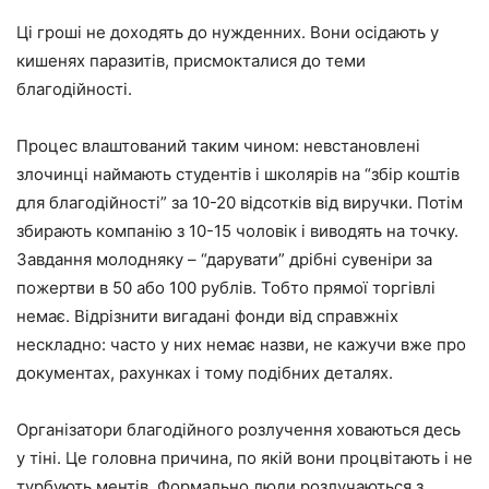
Ці гроші не доходять до нужденних. Вони осідають у
кишенях паразитів, присмокталися до теми
благодійності.
Процес влаштований таким чином: невстановлені
злочинці наймають студентів і школярів на “збір коштів
для благодійності” за 10-20 відсотків від виручки. Потім
збирають компанію з 10-15 чоловік і виводять на точку.
Завдання молодняку – “дарувати” дрібні сувеніри за
пожертви в 50 або 100 рублів. Тобто прямої торгівлі
немає. Відрізнити вигадані фонди від справжніх
нескладно: часто у них немає назви, не кажучи вже про
документах, рахунках і тому подібних деталях.
Організатори благодійного розлучення ховаються десь
у тіні. Це головна причина, по якій вони процвітають і не
турбують ментів. Формально люди розлучаються з