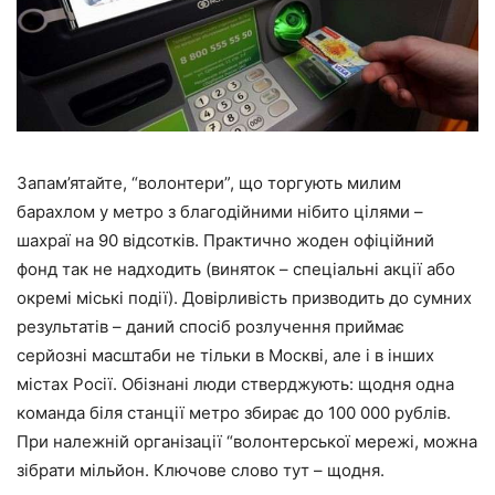
Запам’ятайте, “волонтери”, що торгують милим
барахлом у метро з благодійними нібито цілями –
шахраї на 90 відсотків. Практично жоден офіційний
фонд так не надходить (виняток – спеціальні акції або
окремі міські події). Довірливість призводить до сумних
результатів – даний спосіб розлучення приймає
серйозні масштаби не тільки в Москві, але і в інших
містах Росії. Обізнані люди стверджують: щодня одна
команда біля станції метро збирає до 100 000 рублів.
При належній організації “волонтерської мережі, можна
зібрати мільйон. Ключове слово тут – щодня.