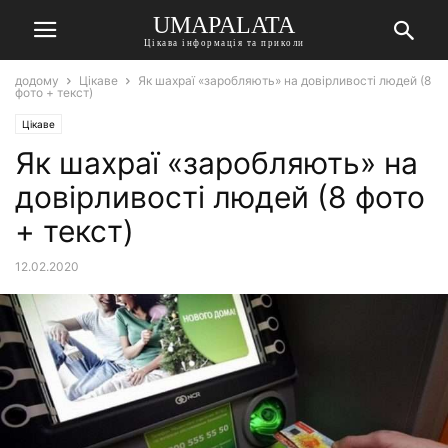
UMAPALATA
Цікава інформація та приколи
додому
Цікаве
Як шахраї «заробляють» на довірливості людей (8
фото + текст)
Цікаве
Як шахраї «заробляють» на
довірливості людей (8 фото
+ текст)
12.02.2020