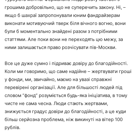
грошима добровільно, що не суперечить закону. Ні, –
якщо б шахраї запропонували юним фандрайзерам
виконати мотивуючий тверк біля вічного вогню, вони
були б моментально знайдені разом з потрібними
статтями. Але поки вони не переходять цю межу, за
ними залишається право розчісувати пів-Москви.
Все це дуже сумно і підриває довіру до благодійності.
Коли ми говоримо, що саме надійне – жертвувати гроші
у фонди, ми, звичайно, маємо на увазі справжні
перевірені організації. Але для більшості людей під
словом “фонд” розуміється будь-яка ініціатива, в тому
чисте не сама чесна. Люди стають жертвами,
знижується градус довіри до благодійності, а це куди
більш серйозна проблема, ніж викинуті на вітер 100
рублів.