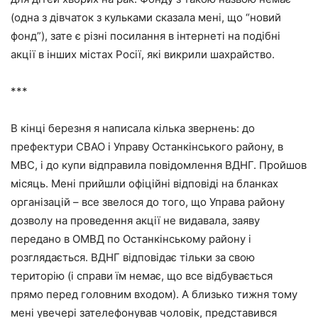
(одна з дівчаток з кульками сказала мені, що “новий
фонд”), зате є різні посилання в інтернеті на подібні
акції в інших містах Росії, які викрили шахрайство.
***
В кінці березня я написала кілька звернень: до
префектури СВАО і Управу Останкінського району, в
МВС, і до купи відправила повідомлення ВДНГ. Пройшов
місяць. Мені прийшли офіційні відповіді на бланках
організацій – все звелося до того, що Управа району
дозволу на проведення акції не видавала, заяву
передано в ОМВД по Останкінському району і
розглядається. ВДНГ відповідає тільки за свою
територію (і справи їм немає, що все відбувається
прямо перед головним входом). А близько тижня тому
мені увечері зателефонував чоловік, представився