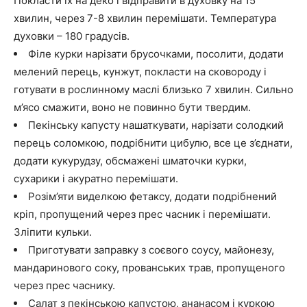
Покласти їх на деко і відправити в духовку на 15
хвилин, через 7-8 хвилин перемішати. Температура
духовки – 180 градусів.
Філе курки нарізати брусочками, посолити, додати
мелений перець, кунжут, покласти на сковороду і
готувати в рослинному маслі близько 7 хвилин. Сильно
м’ясо смажити, воно не повинно бути твердим.
Пекінську капусту нашаткувати, нарізати солодкий
перець соломкою, подрібнити цибулю, все це з’єднати,
додати кукурудзу, обсмажені шматочки курки,
сухарики і акуратно перемішати.
Розім’яти виделкою фетаксу, додати подрібнений
кріп, пропущений через прес часник і перемішати.
Зліпити кульки.
Приготувати заправку з соєвого соусу, майонезу,
мандаринового соку, прованських трав, пропущеного
через прес часнику.
Салат з пекінською капустою, ананасом і куркою