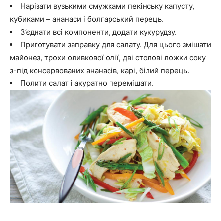
Нарізати вузькими смужками пекінську капусту,
кубиками – ананаси і болгарський перець.
З’єднати всі компоненти, додати кукурудзу.
Приготувати заправку для салату. Для цього змішати
майонез, трохи оливкової олії, дві столові ложки соку
з-під консервованих ананасів, карі, білий перець.
Полити салат і акуратно перемішати.