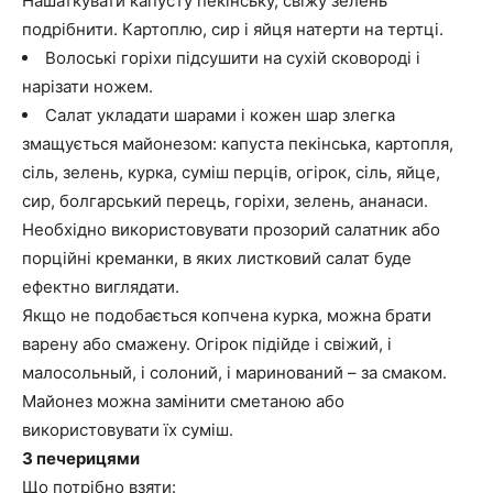
Нашаткувати капусту пекінську, свіжу зелень
подрібнити. Картоплю, сир і яйця натерти на тертці.
Волоські горіхи підсушити на сухій сковороді і
нарізати ножем.
Салат укладати шарами і кожен шар злегка
змащується майонезом: капуста пекінська, картопля,
сіль, зелень, курка, суміш перців, огірок, сіль, яйце,
сир, болгарський перець, горіхи, зелень, ананаси.
Необхідно використовувати прозорий салатник або
порційні креманки, в яких листковий салат буде
ефектно виглядати.
Якщо не подобається копчена курка, можна брати
варену або смажену. Огірок підійде і свіжий, і
малосольный, і солоний, і маринований – за смаком.
Майонез можна замінити сметаною або
використовувати їх суміш.
З печерицями
Що потрібно взяти: