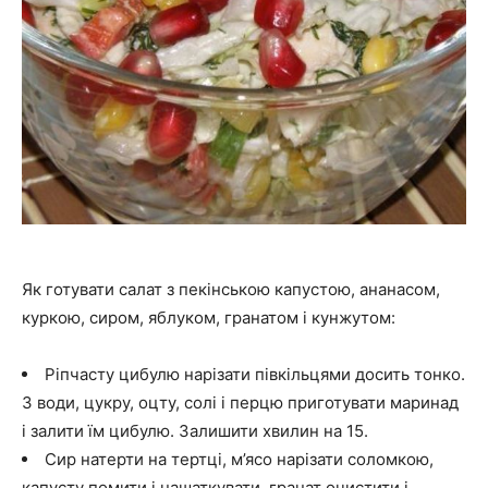
Як готувати салат з пекінською капустою, ананасом,
куркою, сиром, яблуком, гранатом і кунжутом:
Ріпчасту цибулю нарізати півкільцями досить тонко.
З води, цукру, оцту, солі і перцю приготувати маринад
і залити їм цибулю. Залишити хвилин на 15.
Сир натерти на тертці, м’ясо нарізати соломкою,
капусту помити і нашаткувати, гранат очистити і