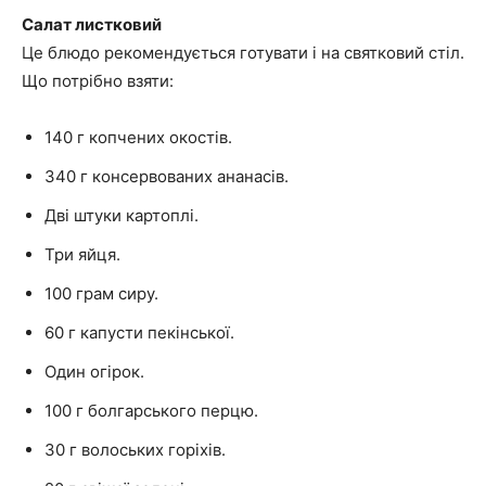
Салат листковий
Це блюдо рекомендується готувати і на святковий стіл.
Що потрібно взяти:
140 г копчених окостів.
340 г консервованих ананасів.
Дві штуки картоплі.
Три яйця.
100 грам сиру.
60 г капусти пекінської.
Один огірок.
100 г болгарського перцю.
30 г волоських горіхів.