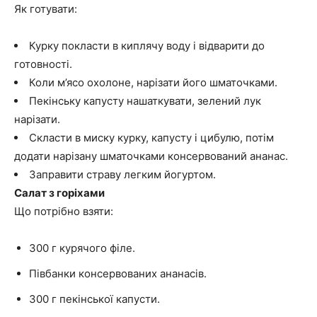
Як готувати:
Курку покласти в киплячу воду і відварити до
готовності.
Коли м’ясо охолоне, нарізати його шматочками.
Пекінську капусту нашаткувати, зелений лук
нарізати.
Скласти в миску курку, капусту і цибулю, потім
додати нарізану шматочками консервований ананас.
Заправити страву легким йогуртом.
Салат з горіхами
Що потрібно взяти:
300 г курячого філе.
Півбанки консервованих ананасів.
300 г пекінської капусти.