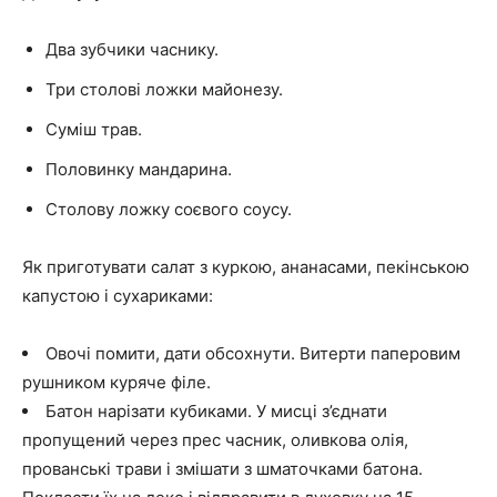
Два зубчики часнику.
Три столові ложки майонезу.
Суміш трав.
Половинку мандарина.
Столову ложку соєвого соусу.
Як приготувати салат з куркою, ананасами, пекінською
капустою і сухариками:
Овочі помити, дати обсохнути. Витерти паперовим
рушником куряче філе.
Батон нарізати кубиками. У мисці з’єднати
пропущений через прес часник, оливкова олія,
прованські трави і змішати з шматочками батона.