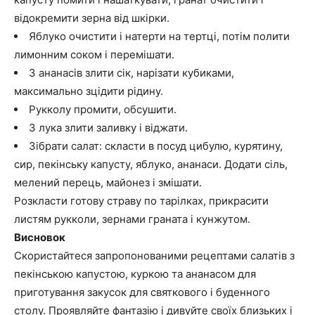
відокремити зерна від шкірки.
Яблуко очистити і натерти на тертці, потім полити
лимонним соком і перемішати.
З ананасів злити сік, нарізати кубиками,
максимально зцідити рідину.
Рукколу промити, обсушити.
З лука злити заливку і віджати.
Зібрати салат: скласти в посуд цибулю, курятину,
сир, пекінську капусту, яблуко, ананаси. Додати сіль,
мелений перець, майонез і змішати.
Розкласти готову страву по тарілках, прикрасити
листям рукколи, зернами граната і кунжутом.
Висновок
Скористайтеся запропонованими рецептами салатів з
пекінською капустою, куркою та ананасом для
приготування закусок для святкового і буденного
столу. Проявляйте фантазію і дивуйте своїх близьких і