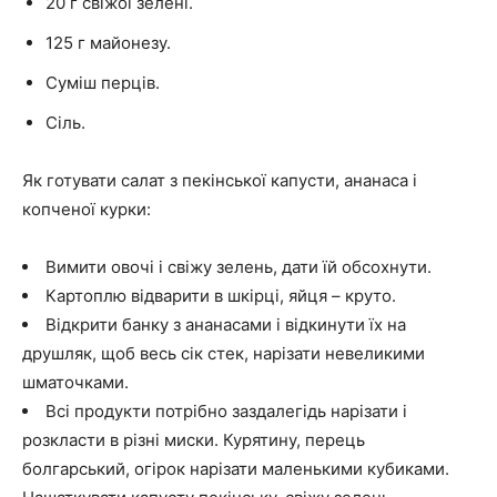
20 г свіжої зелені.
125 г майонезу.
Суміш перців.
Сіль.
Як готувати салат з пекінської капусти, ананаса і
копченої курки:
Вимити овочі і свіжу зелень, дати їй обсохнути.
Картоплю відварити в шкірці, яйця – круто.
Відкрити банку з ананасами і відкинути їх на
друшляк, щоб весь сік стек, нарізати невеликими
шматочками.
Всі продукти потрібно заздалегідь нарізати і
розкласти в різні миски. Курятину, перець
болгарський, огірок нарізати маленькими кубиками.