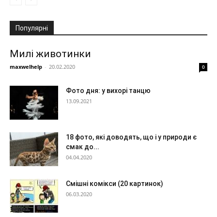
Популярні
Милі животинки
maxwelhelp
-
20.02.2020
0
Фото дня: у вихорі танцю
13.09.2021
18 фото, які доводять, що і у природи є
смак до...
04.04.2020
Смішні комікси (20 картинок)
06.03.2020