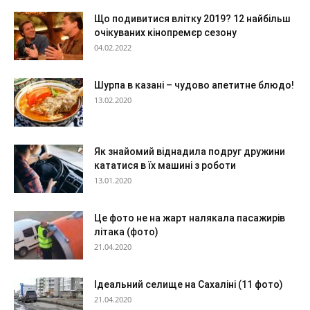
Що подивитися влітку 2019? 12 найбільш
очікуваних кінопремєр сезону
04.02.2022
Шурпа в казані – чудово апетитне блюдо!
13.02.2020
Як знайомий віднадила подруг дружини
кататися в їх машині з роботи
13.01.2020
Це фото не на жарт налякала пасажирів
літака (фото)
21.04.2020
Ідеальний селище на Сахаліні (11 фото)
21.04.2020