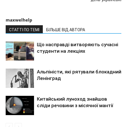
maxwelhelp
СТАТТІ ПО ТЕМІ
БІЛЬШЕ ВІД АВТОРА
Що насправді витворяють сучасні
студенти на лекціях
Альпіністи, які рятували блокадний
Ленінград
Китайський луноход знайшов
сліди речовини з місячної мантії