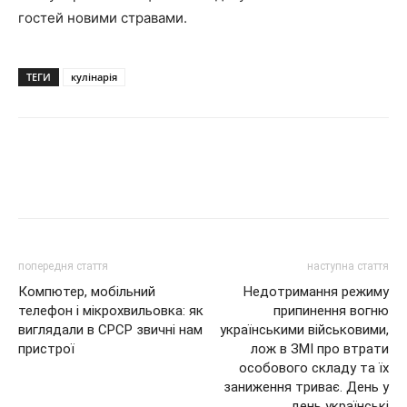
гостей новими стравами.
ТЕГИ
кулінарія
попередня стаття
наступна стаття
Компютер, мобільний
Недотримання режиму
телефон і мікрохвильовка: як
припинення вогню
виглядали в СРСР звичні нам
українськими військовими,
пристрої
лож в ЗМІ про втрати
особового складу та їх
заниження триває. День у
день українські