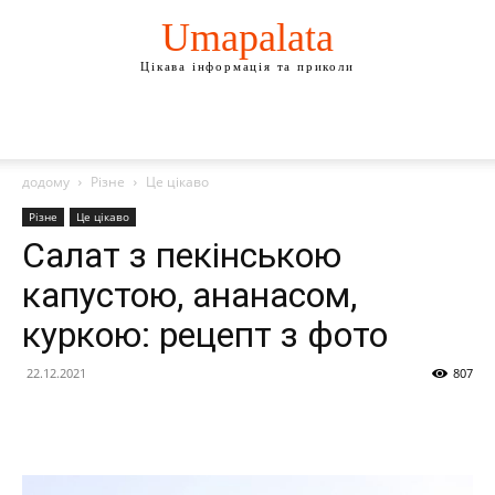
Umapalata
Цікава інформація та приколи
додому
Різне
Це цікаво
Різне
Це цікаво
Салат з пекінською
капустою, ананасом,
куркою: рецепт з фото
22.12.2021
807