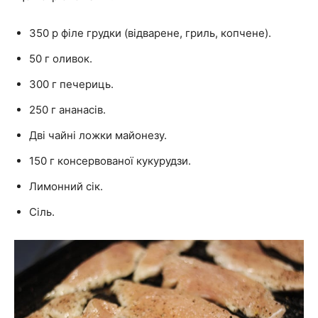
350 р філе грудки (відварене, гриль, копчене).
50 г оливок.
300 г печериць.
250 г ананасів.
Дві чайні ложки майонезу.
150 г консервованої кукурудзи.
Лимонний сік.
Сіль.