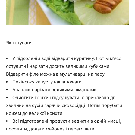
Як готувати:
У підсоленій воді відварити курятину. Потім м’ясо
остудити і нарізати досить великими кубиками.
Відварити філе можна в мультиварці на пару.
Пекінську капусту нашаткувати.
Ананаси нарізати великими шматками.
Очистити горіхи і підсушувати їх приблизно дві
хвилини на сухій гарячій сковорідці. Потім порубати
ножем до великої крихти.
Всі підготовлені продукти з’єднати в одній мисці,
посолити, додати майонез і перемішати.