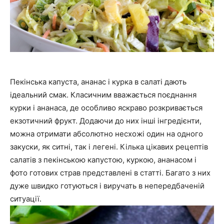
Пекінська капуста, ананас і курка в салаті дають
ідеальний смак. Класичним вважається поєднання
курки і ананаса, де особливо яскраво розкривається
екзотичний фрукт. Додаючи до них інші інгредієнти,
можна отримати абсолютно несхожі один на одного
закуски, як ситні, так і легені. Кілька цікавих рецептів
салатів з пекінською капустою, куркою, ананасом і
фото готових страв представлені в статті. Багато з них
дуже швидко готуються і виручать в непередбаченій
ситуації.