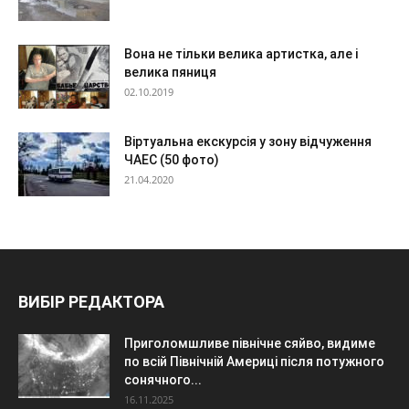
Вона не тільки велика артистка, але і
велика пяниця
02.10.2019
Віртуальна екскурсія у зону відчуження
ЧАЕС (50 фото)
21.04.2020
ВИБІР РЕДАКТОРА
Приголомшливе північне сяйво, видиме
по всій Північній Америці після потужного
сонячного...
16.11.2025