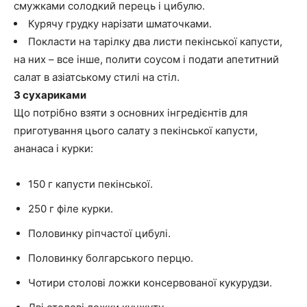
смужками солодкий перець і цибулю.
Курячу грудку нарізати шматочками.
Покласти на тарілку два листи пекінської капусти,
на них – все інше, полити соусом і подати апетитний
салат в азіатському стилі на стіл.
З сухариками
Що потрібно взяти з основних інгредієнтів для
приготування цього салату з пекінської капусти,
ананаса і курки:
150 г капусти пекінської.
250 г філе курки.
Половинку ріпчастої цибулі.
Половинку болгарського перцю.
Чотири столові ложки консервованої кукурудзи.