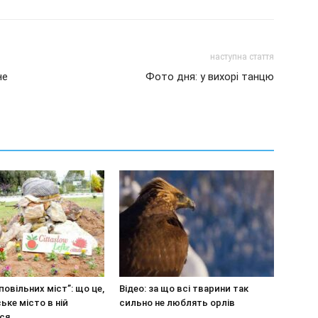
наступна стаття
не
Фото дня: у вихорі танцю
повільних міст”: що це,
Відео: за що всі тварини так
ське місто в ній
сильно не люблять орлів
ся