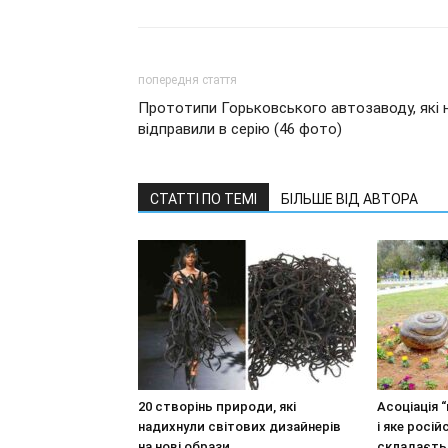
попередня стаття
Прототипи Горьковського автозаводу, які 
відправили в серію (46 фото)
СТАТТІ ПО ТЕМІ
БІЛЬШЕ ВІД АВТОРА
20 створінь природи, які
Асоціація “
надихнули світових дизайнерів
і яке росій
на нові образи
складаєть