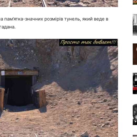
а пам’ятка-значних розмірів тунель, який веде в
гадана.