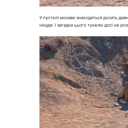
У пустелі мохаве знаходиться досить дивн
нікуди. І загадка цього тунелю досі не роз