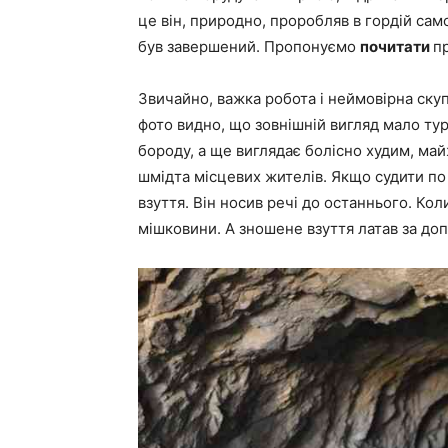
це він, природно, проробляв в гордій само
був завершений. Пропонуємо
почитати
п
Звичайно, важка робота і неймовірна ску
фото видно, що зовнішній вигляд мало тур
бороду, а ще виглядає болісно худим, ма
шмідта місцевих жителів. Якщо судити по р
взуття. Він носив речі до останнього. Кол
мішковини. А зношене взуття латав за доп