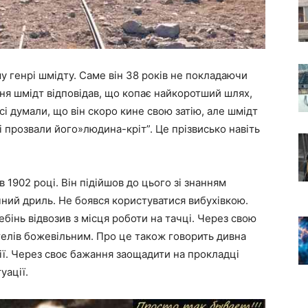
у генрі шмідту. Саме він 38 років не покладаючи
ння шмідт відповідав, що копає найкоротший шлях,
сі думали, що він скоро кине свою затію, але шмідт
 прозвали його»людина-кріт”. Це прізвисько навіть
 1902 році. Він підійшов до цього зі знанням
чний дриль. Не боявся користуватися вибухівкою.
бінь відвозив з місця роботи на тачці. Через свою
телів божевільним. Про це також говорить дивна
ії. Через своє бажання заощадити на прокладці
уації.