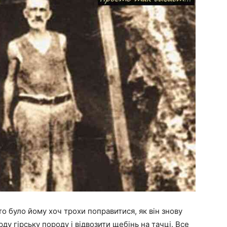
то було йому хоч трохи поправитися, як він знову
ду гірську породу і відвозити щебінь на тачці. Все