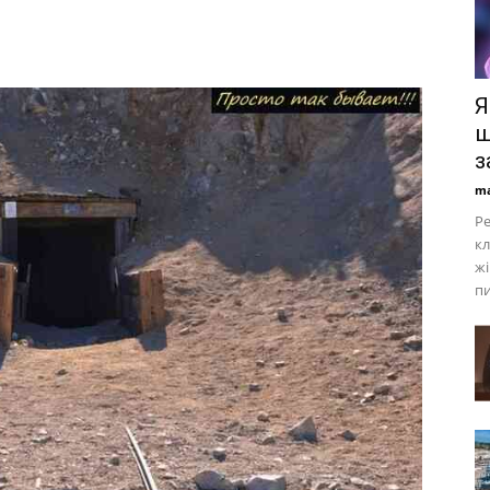
Я
ш
з
ma
Ре
кл
жі
пи