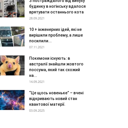
З постраждалого від вибуху
будинку в ногінську вдалося
врятувати останнього кота
28.09.2021
10 + інженерних ідей, які не
вирішили проблему, а лише
посилили...
07.11.2021
Покемони існують: в
австралії знайшли жовтого
поссума, який так схожий
на...
14.09.2021
“Це щось новеньке” – вчені
відкривають новий стан
квантової матерії.
03.09.2025