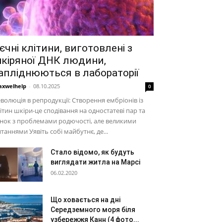
єчні клітини, виготовлені з
кіряної ДНК людини,
апліднюються в лабораторії
xwelhelp
-
08.10.2025
0
волюція в репродукції: Створення ембріонів із
ітин шкіри-це сподівання на одностатеві пар та
нок з проблемами родючості, але великими
таннями Уявіть собі майбутнє, де...
Стало відомо, як будуть
виглядати житла на Марсі
06.02.2020
Що ховається на дні
Середземного моря біля
узбережжя Канн (4 фото...