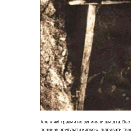
Але ніякі травми не зупиняли шмідта. Вар
починав орудувати киркою, підривати твер