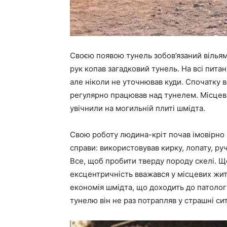
Своєю появою тунель зобов’язаний вільям
рук копав загадковий тунель. На всі пита
але ніколи не уточнював куди. Спочатку в
регулярно працював над тунелем. Місцеві
увічнили на могильній плиті шмідта.
Свою роботу людина-кріт почав імовірно в
справи: використовував кирку, лопату, ру
Все, щоб пробити тверду породу скелі. Ще
ексцентричність вважався у місцевих жи
економія шмідта, що доходить до патолог
тунелю він не раз потрапляв у страшні сит