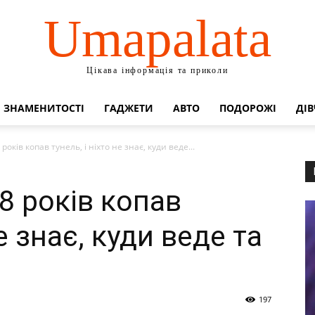
Umapalata
Цікава інформація та приколи
ЗНАМЕНИТОСТІ
ГАДЖЕТИ
АВТО
ПОДОРОЖІ
ДІВ
 років копав тунель, і ніхто не знає, куди веде...
38 років копав
не знає, куди веде та
197