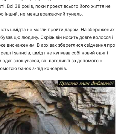
ті. Всі 38 років, поки проект всього його життя не
ро інший, не менш вражаючий тунель.
пість шмідта не могли пройти даром. На збережених
бував цю людину. Скрізь він носить довге волосся і
йже виснаженим. В архівах збереглися свідчення про
ешті записів, шмідт не купував собі новий одяг і
и одяг зношувався, він лагодив її за допомогою
омогою банок з-під консервів.