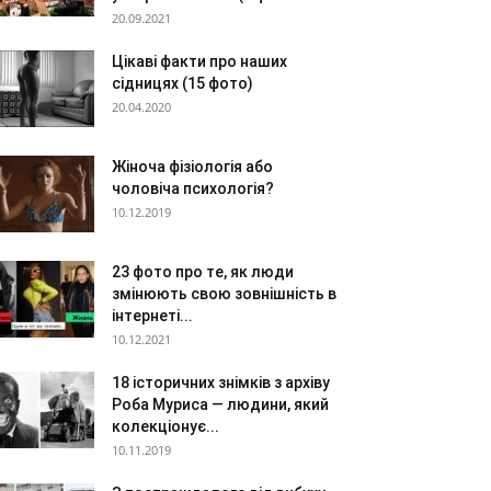
20.09.2021
Цікаві факти про наших
сідницях (15 фото)
20.04.2020
Жіноча фізіологія або
чоловіча психологія?
10.12.2019
23 фото про те, як люди
змінюють свою зовнішність в
інтернеті...
10.12.2021
18 історичних знімків з архіву
Роба Муриса — людини, який
колекціонує...
10.11.2019