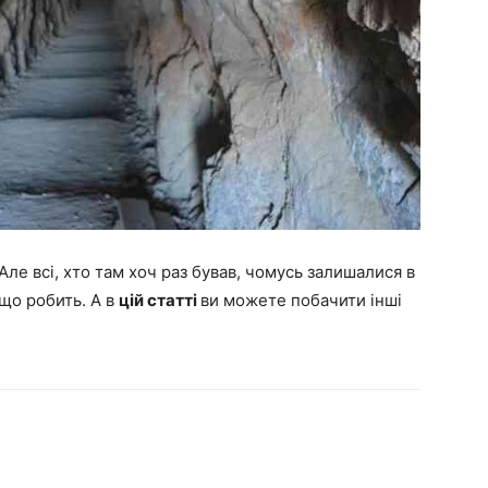
Але всі, хто там хоч раз бував, чомусь залишалися в
 що робить. А в
цій статті
ви можете побачити інші