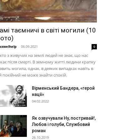
амі таємничі в світі могили (10
ото)
xwelhelp
-
06.09.2021
0
хто з живучих на землі людей не знає, що нас
кає після смерті. В земному житті людини крапку
авить могила, однак, в деяких випадках навіть в
й покійний не може знайти спокій.
Вірменський Бандера, «герой
нації»
04.02.2022
Як озвучували Ну, постривай!,
Любов і голуби, Службовий
роман
26.10.2019