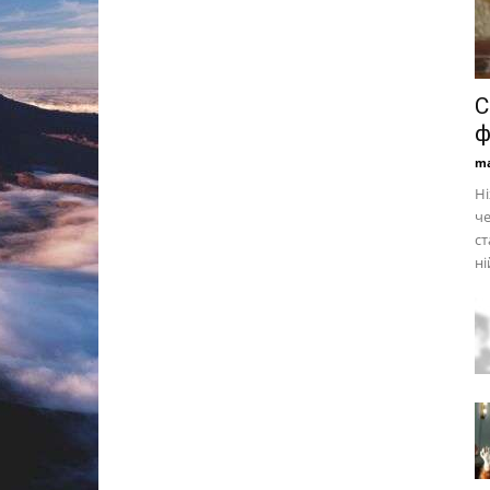
С
ф
ma
Ні
че
ст
ні