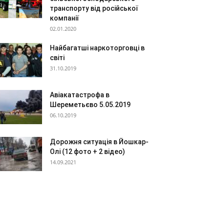
транспорту від російської
компанії
02.01.2020
Найбагатші наркоторговці в
світі
31.10.2019
Авіакатастрофа в
Шереметьєво 5.05.2019
06.10.2019
Дорожня ситуація в Йошкар-
Олі (12 фото + 2 відео)
14.09.2021