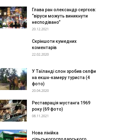
Глава ран олександр сергєєв:
“віруси можуть виникнути
несподівано”
20.12.2021
Скріншоти кумедних
коментарів
22.02.2020
У Таїланді слон зробив селфи
на екшн-камеру туриста (4
фото)
20.04.2020
Реставрація мустанга 1969
року (69 фото)
08.11.2021
Нова лінійка
сільськогосподарського