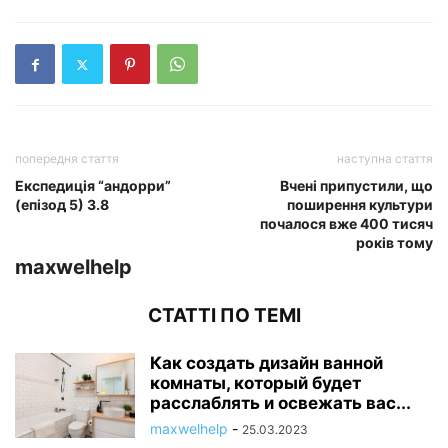
попередня стаття
наступна стаття
Експедиція “андорри”
Вчені припустили, що
(епізод 5) 3.8
поширення культури
почалося вже 400 тисяч
років тому
maxwelhelp
СТАТТІ ПО ТЕМІ
Как создать дизайн ванной
комнаты, который будет
расслаблять и освежать вас...
maxwelhelp
-
25.03.2023