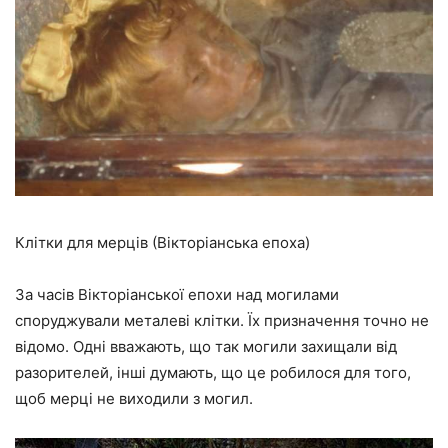
Клітки для мерців (Вікторіанська епоха)
За часів Вікторіанської епохи над могилами
споруджували металеві клітки. Їх призначення точно не
відомо. Одні вважають, що так могили захищали від
разорителей, інші думають, що це робилося для того,
щоб мерці не виходили з могил.