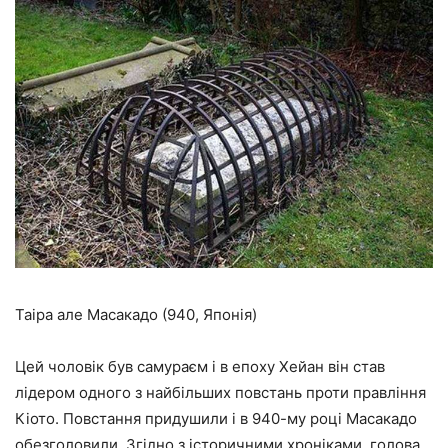
Таіра але Масакадо (940, Японія)
Цей чоловік був самураєм і в епоху Хейан він став
лідером одного з найбільших повстань проти правління
Кіото. Повстання придушили і в 940-му році Масакадо
обезголовили. Згідно з історичними хроніками, голова