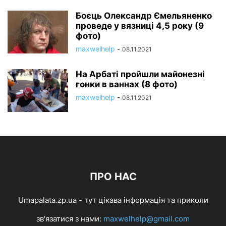
Боєць Олександр Ємельяненко
проведе у вязниці 4,5 року (9
фото)
maxwelhelp
-
08.11.2021
На Арбаті пройшли майонезні
гонки в ваннах (8 фото)
maxwelhelp
-
08.11.2021
ПРО НАС
Umapalata.zp.ua - тут цікава інформація та приколи
зв'язатися з нами:
maxwelhelp@gmail.com