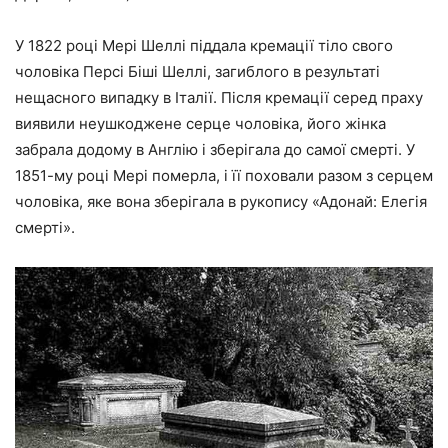
У 1822 році Мері Шеллі піддала кремації тіло свого
чоловіка Персі Біші Шеллі, загиблого в результаті
нещасного випадку в Італії. Після кремації серед праху
виявили неушкоджене серце чоловіка, його жінка
забрала додому в Англію і зберігала до самої смерті. У
1851-му році Мері померла, і її поховали разом з серцем
чоловіка, яке вона зберігала в рукопису «Адонай: Елегія
смерті».