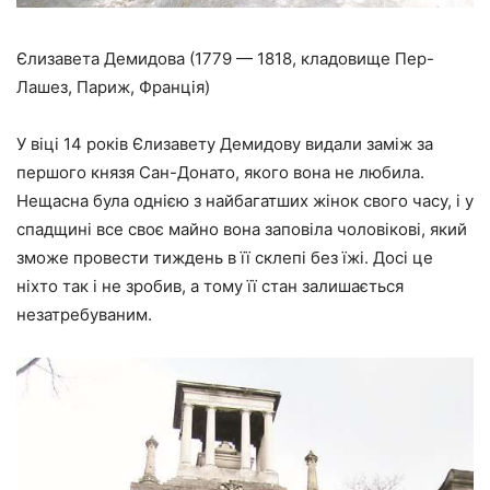
Єлизавета Демидова (1779 — 1818, кладовище Пер-
Лашез, Париж, Франція)
У віці 14 років Єлизавету Демидову видали заміж за
першого князя Сан-Донато, якого вона не любила.
Нещасна була однією з найбагатших жінок свого часу, і у
спадщині все своє майно вона заповіла чоловікові, який
зможе провести тиждень в її склепі без їжі. Досі це
ніхто так і не зробив, а тому її стан залишається
незатребуваним.