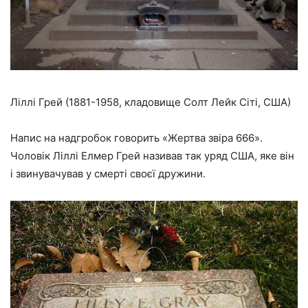
Ліллі Грей (1881-1958, кладовище Солт Лейк Сіті, США)
Напис на надгробок говорить «Жертва звіра 666».
Чоловік Ліллі Елмер Грей називав так уряд США, яке він
і звинувачував у смерті своєї дружини.