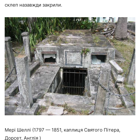
склеп назавжди закрили.
Мері Шеллі (1797 — 1851, каплиця Святого Пітера,
Дорсет, Англія )