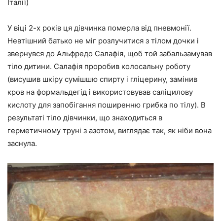
Італії)
У віці 2-х років ця дівчинка померла від пневмонії.
Невтішний батько не міг розлучитися з тілом дочки і
звернувся до Альфредо Салафія, щоб той забальзамував
тіло дитини. Салафія проробив колосальну роботу
(висушив шкіру сумішшю спирту і гліцерину, замінив
кров на формальдегід і використовував саліцилову
кислоту для запобігання поширенню грибка по тілу). В
результаті тіло дівчинки, що знаходиться в
герметичному труні з азотом, виглядає так, як ніби вона
заснула.