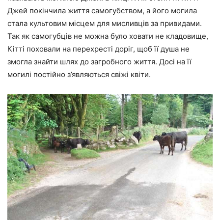
Джей покінчила життя самогубством, а його могила
стала культовим місцем для мисливців за привидами.
Так як самогубців не можна було ховати не кладовище,
Кітті поховали на перехресті доріг, щоб її душа не
змогла знайти шлях до загробного життя. Досі на її
могилі постійно з’являються свіжі квіти.