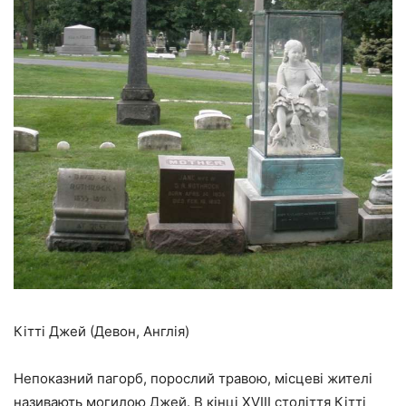
Кітті Джей (Девон, Англія)
Непоказний пагорб, порослий травою, місцеві жителі
називають могилою Джей. В кінці XVIII століття Кітті