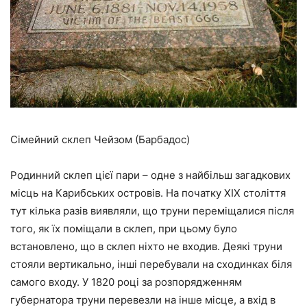
Сімейний склеп Чейзом (Барбадос)
Родинний склеп цієї пари – одне з найбільш загадкових
місць на Карибських островів. На початку XIX століття
тут кілька разів виявляли, що труни переміщалися після
того, як їх поміщали в склеп, при цьому було
встановлено, що в склеп ніхто не входив. Деякі труни
стояли вертикально, інші перебували на сходинках біля
самого входу. У 1820 році за розпорядженням
губернатора труни перевезли на інше місце, а вхід в