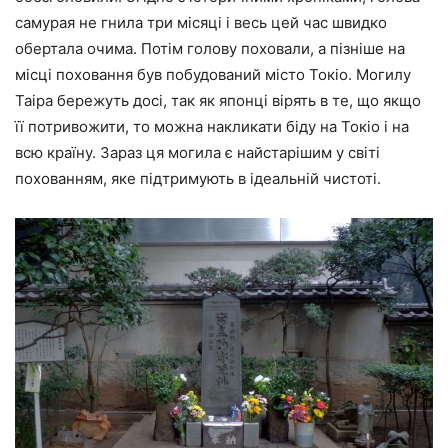
самурая не гнила три місяці і весь цей час швидко
обертала очима. Потім голову поховали, а пізніше на
місці поховання був побудований місто Токіо. Могилу
Таіра бережуть досі, так як японці вірять в те, що якщо
її потривожити, то можна накликати біду на Токіо і на
всю країну. Зараз ця могила є найстарішим у світі
похованням, яке підтримують в ідеальній чистоті.