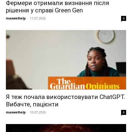
Фермери отримали визнання після
рішення у справі Green Gen
maxwelhelp
-
11.07.2026
0
Я теж почала використовувати ChatGPT.
Вибачте, пацієнти
maxwelhelp
-
10.07.2026
0