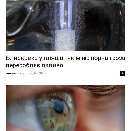
Блискавка у пляшці: як мініатюрна гроза
переробляє паливо
maxwelhelp
-
26.05.2026
0