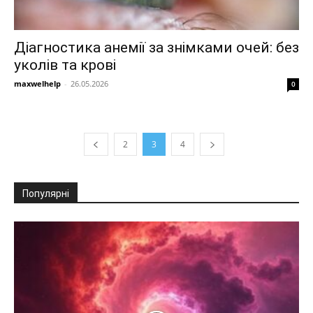
Діагностика анемії за знімками очей: без
уколів та крові
maxwelhelp
-
26.05.2026
0
2
3
4
Популярні