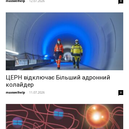
maxwelhelp
-
12.07.2026
0
ЦЕРН відключає Більший адронний
колайдер
maxwelhelp
-
11.07.2026
0