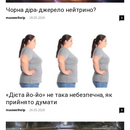
Чорна діра-джерело нейтрино?
maxwelhelp
-
28.05.2026
0
«Дієта йо-йо» не така небезпечна, як
прийнято думати
maxwelhelp
-
26.05.2026
0