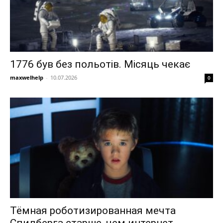
1776 був без польотів. Місяць чекає
maxwelhelp
-
10.07.2026
0
Тёмная роботизированная мечта
Спилберга старше, чем интернет