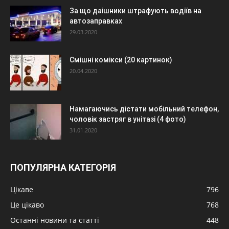
За що даішники штрафують водіїв на
автозаправках
29.03.2020
Смішні комікси (20 картинок)
20.04.2020
Намагаючись дістати мобільний телефон,
чоловік застряг в унітазі (4 фото)
31.01.2020
ПОПУЛЯРНА КАТЕГОРІЯ
Цікаве
796
Це цікаво
768
Останні новини та статті
448