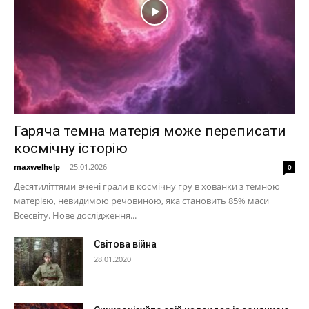
Гаряча темна матерія може переписати
космічну історію
maxwelhelp
-
25.01.2026
0
Десятиліттями вчені грали в космічну гру в хованки з темною
матерією, невидимою речовиною, яка становить 85% маси
Всесвіту. Нове дослідження...
Світова війна
28.01.2020