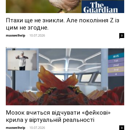
Птахи ще не зникли. Але покоління Z із
цим не згодне.
maxwelhelp
-
10.07.2026
0
Мозок вчиться відчувати «фейкові»
крила у віртуальній реальності
maxwelhelp
-
10.07.2026
0