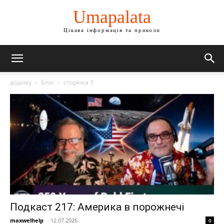
Umapalata
Цікава інформація та приколи
додому
Блог
сторінка 3
Подкаст 217: Америка в порожнечі
maxwelhelp
-
12.07.2026
0