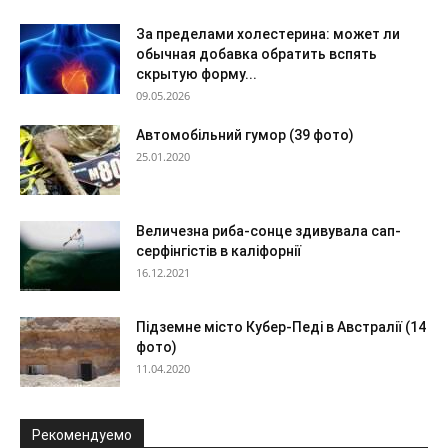
За пределами холестерина: может ли
обычная добавка обратить вспять
скрытую форму...
09.05.2026
Автомобільний гумор (39 фото)
25.01.2020
Величезна риба-сонце здивувала сап-
серфінгістів в каліфорнії
16.12.2021
Підземне місто Кубер-Педі в Австралії (14
фото)
11.04.2020
Рекомендуемо