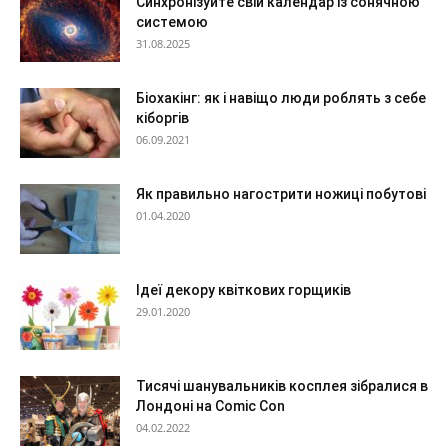
Синхронізуйте свій календар із сонячною
системою
31.08.2025
Біохакінг: як і навіщо люди роблять з себе
кіборгів
06.09.2021
Як правильно нагострити ножиці побутові
01.04.2020
Ідеї декору квіткових горщиків
29.01.2020
Тисячі шанувальників косплея зібралися в
Лондоні на Comic Con
04.02.2022