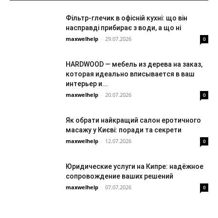
Фільтр-глечик в офісній кухні: що він
насправді прибирає з води, а що ні
maxwelhelp
-
29.07.2026
0
HARDWOOD — мебель из дерева на заказ,
которая идеально вписывается в ваш
интерьер и...
maxwelhelp
-
20.07.2026
0
Як обрати найкращий салон еротичного
масажу у Києві: поради та секрети
maxwelhelp
-
12.07.2026
0
Юридические услуги на Кипре: надёжное
сопровождение ваших решений
maxwelhelp
-
07.07.2026
0