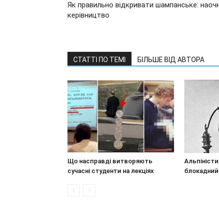
Як правильно відкривати шампанське: наоч
керівництво
СТАТТІ ПО ТЕМІ
БІЛЬШЕ ВІД АВТОРА
Що насправді витворяють
Альпіністи
сучасні студенти на лекціях
блокадний