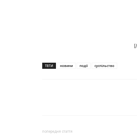
[
ТЕГИ
новини
події
суспільство
попередня стаття