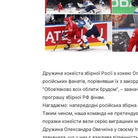
Дружина хокеїста збірної Росії з хокею 
російських фанатів, порівнявши їх з зако
“Обов’язково всіх облити брудом”, – зазн
програшу збірної РФ фінам.
Нагадаємо: напередодні російська збірна 
Таким чином, наша команда не претендує
поразки хокеїсти вели серію виграшних м
Дружина Олександра Овечкіна у своєму Ins
зазначила, що у них є важлива відмінність