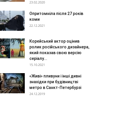
23.02.2020
Опритомніла після 27 років
коми
22.12.2021
Корейський актор оцінив
ролик російського дизайнера,
який показав свою версію
серіалу...
15.10.2021
«Живі» пливуни і інші дивні
знахідки при будівництві
метро в Санкт-Петербурзі
24.12.2019