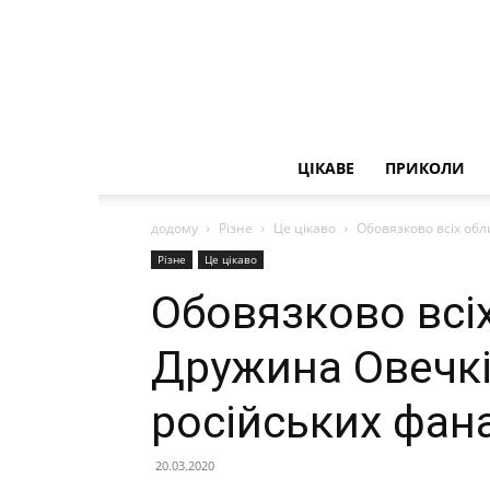
ЦІКАВЕ
ПРИКОЛИ
додому
Різне
Це цікаво
Обовязково всіх обл
Різне
Це цікаво
Обовязково всі
Дружина Овечкі
російських фана
20.03.2020