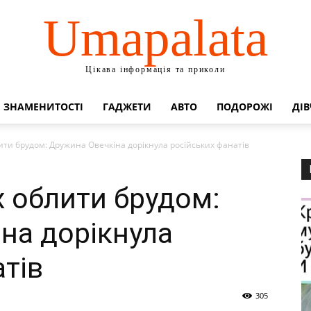
Umapalata
Цікава інформація та приколи
ЗНАМЕНИТОСТІ
ГАДЖЕТИ
АВТО
ПОДОРОЖІ
ДІВ
ити брудом: Дружина Овечкіна дорікнула російських фанатів
х облити брудом:
на дорікнула
тів
305