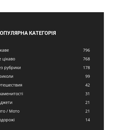
ОПУЛЯРНА КАТЕГОРІЯ
ікаве
796
е цікаво
768
ез рубрики
178
риколи
99
утешествия
42
наменитості
31
аджети
21
вто / Мото
21
одорожі
14