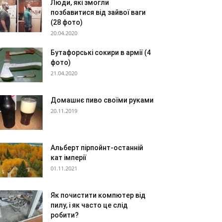
Люди, які змогли
позбавитися від зайвої ваги
(28 фото)
20.04.2020
Бутафорські сокири в армії (4
фото)
21.04.2020
Домашнє пиво своїми руками
20.11.2019
Альберт пірпойнт-останній
кат імперії
01.11.2021
Як почистити компютер від
пилу, і як часто це слід
робити?