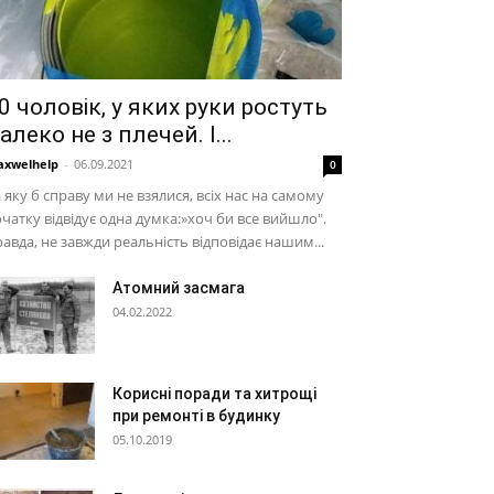
0 чоловік, у яких руки ростуть
алеко не з плечей. І...
xwelhelp
-
06.09.2021
0
 яку б справу ми не взялися, всіх нас на самому
чатку відвідує одна думка:»хоч би все вийшло".
авда, не завжди реальність відповідає нашим...
Атомний засмага
04.02.2022
Корисні поради та хитрощі
при ремонті в будинку
05.10.2019