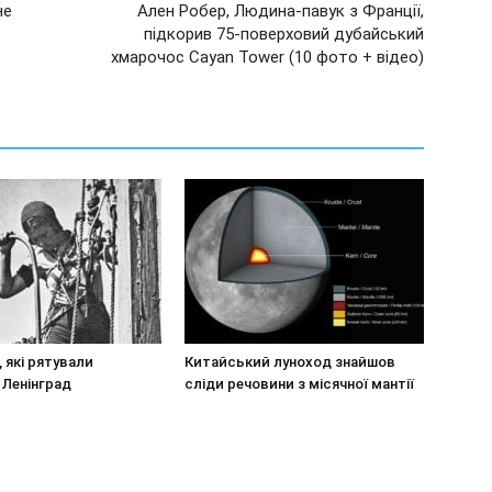
не
Ален Робер, Людина-павук з Франції,
підкорив 75-поверховий дубайський
хмарочос Cayan Tower (10 фото + відео)
, які рятували
Китайський луноход знайшов
 Ленінград
сліди речовини з місячної мантії