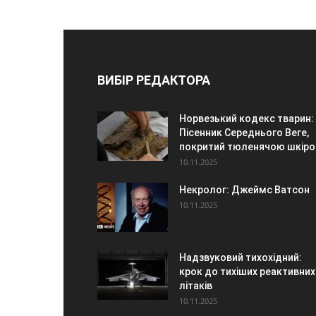
ВИБІР РЕДАКТОРА
Норвезький кодекс тварин:
Пісенник Середнього Веге,
покритий тюленячою шкір
10.11.2025
Некролог: Джеймс Ватсон
10.11.2025
Надзвуковий тихохідний:
крок до тихіших реактивних
літаків
10.11.2025