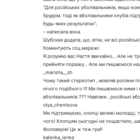
“Для російських уболівальників, якщо ком
брудом, тоді як вболівальники клубів пі
будь-яких результатах”,
– написала вона.
Шубская додала, що, втім, не всі російські
Коментують соц.мережі:
Я розумію вас Настя звичайно… Але не тре
прийняти поразку… Але ми пишаємося наш
_marisha__zh
Чому такий стереотип , мовляв росіяни п
нічого подібного !!! Ми пишаємося ними і
вболівальників ??? Навпаки , російські вб
olya_chentsova
Ми підтримуємо, хлопці великі молодці, тр
чого! Хлопцям сьогодні не пощастило, ша
Фоловерів! Це ж теж гра!!
kalenka_lenka