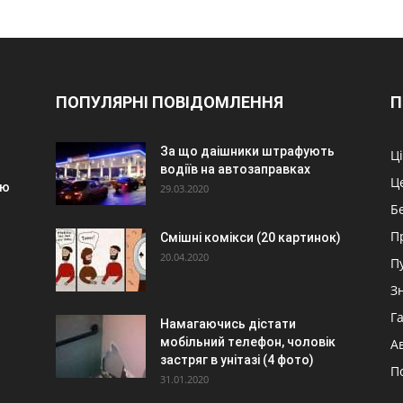
ПОПУЛЯРНІ ПОВІДОМЛЕННЯ
П
За що даішники штрафують
Ц
водіїв на автозаправках
Ц
ою
29.03.2020
Б
П
Смішні комікси (20 картинок)
20.04.2020
П
З
Г
Намагаючись дістати
мобільний телефон, чоловік
А
застряг в унітазі (4 фото)
П
31.01.2020