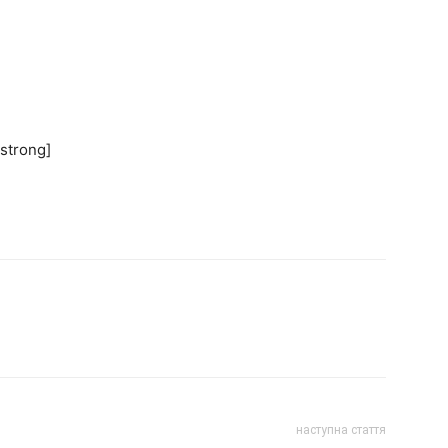
/strong]
наступна стаття