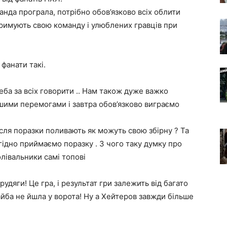
анда програла, потрібно обов’язково всіх облити
дтримують свою команду і улюблених гравців при
 фанати такі.
ба за всіх говорити .. Нам також дуже важко
ими перемогами і завтра обов’язково виграємо
ісля поразки поливають як можуть свою збірну ? Та
 гідно приймаємо поразку . З чого таку думку про
олівальники самі топові
удяги! Це гра, і результат гри залежить від багато
йба не йшла у ворота! Ну а Хейтеров завжди більше