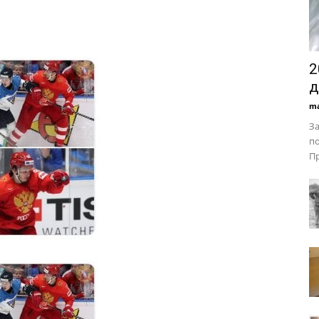
2
д
ma
За
по
Пр