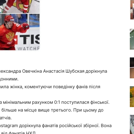
Олександра Овечкіна Анастасія Шубская дорікнула
рдонними.
ачила жінка, коментуючи поведінку фанів після
з мінімальним рахунком 0:1 поступилася фінської.
 більше на місце вище третього. При цьому до
атчів.
tagram дорікнула фанатів російської збірної. Вона
 від фанатів НХЛ.