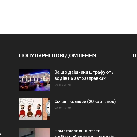
ПОПУЛЯРНІ ПОВІДОМЛЕННЯ
П
За що даішники штрафують
водіїв на автозаправках
29.03.2020
Смішні комікси (20 картинок)
20.04.2020
Намагаючись дістати
у