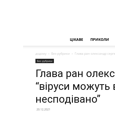
ЦІКАВЕ
ПРИКОЛИ
додому
Без рубрики
Глава ран олександр сергє
Без рубрики
Глава ран олекс
“віруси можуть
несподівано”
20.12.2021