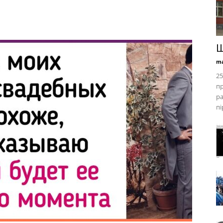
Ш
ma
25
пр
ра
пір