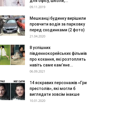
для офісу, школи,...
09.11.2019
Мешканці будинку вирішили
провчити водія за парковку
перед сходинками (2 фото)
21.04.2020
8 успішних
південнокорейських фільмів
про кохання, які розтоплять
навіть саме кам’яне...
06.09.2021
14 яскравих персонажів «Гри
престолів», які могли б
виглядати зовсім інакше
10.01.2020