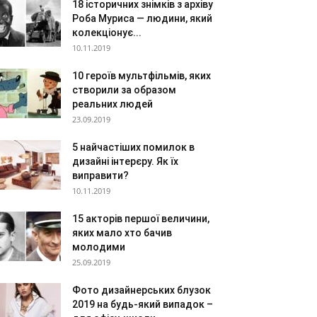
18 історичних знімків з архіву
Роба Муриса — людини, який
колекціонує...
10.11.2019
10 героїв мультфільмів, яких
створили за образом
реальних людей
23.09.2019
5 найчастіших помилок в
дизайні інтерєру. Як їх
виправити?
10.11.2019
15 акторів першої величини,
яких мало хто бачив
молодими
25.09.2019
Фото дизайнерських блузок
2019 на будь-який випадок –