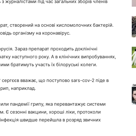
 з журналістами під час загальних зборів членів
арат, створений на основі кисломолочних бактерій.
овідь організму на коронавірус.
орусія. Зараз препарат проходить доклінічні
чатку наступного року. А в клінічних випробуваннях,
ними братимуть участь їх білоруські колеги.
 сергєєв вважає, що поступово sars-cov-2 піде в
грип, наприклад.
ачили пандемії грипу, яка перевантажує системи
м. Є сезонні вакцини, хороші ліки, протоколи
а інфекція швидше перейшла в розряд звичних