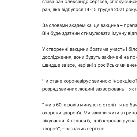
глава ран олександр сергєєв, спілкуючись
ран, яке відбулося 14-15 грудня 2021 року.
За словами академіка, ця вакцина – преп
Він буде здатний стимулювати імунну відп
У створенні вакцини братиме участь і біл
дослідження, вони будуть закінчені на по
швидше за все, нарівні з російськими вче
Чи стане коронавірус звичною інфекцією?
розряд звичних людині захворювань – як 
” ми з 60-х років минулого століття не б
охорони здоров’я. Ми звикли жити з грипо
лікування. Хотілося б, щоб коронавірусн
хвороб”, – зазначив сергєєв.