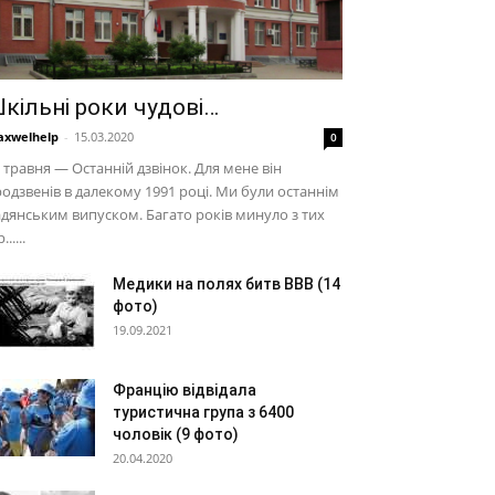
кільні роки чудові…
xwelhelp
-
15.03.2020
0
 травня — Останній дзвінок. Для мене він
одзвенів в далекому 1991 році. Ми були останнім
дянським випуском. Багато років минуло з тих
......
Медики на полях битв ВВВ (14
фото)
19.09.2021
Францію відвідала
туристична група з 6400
чоловік (9 фото)
20.04.2020