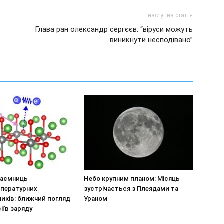
наступна стаття
Глава ран олександр сергєєв: “віруси можуть
виникнути несподівано”
таємниць
Небо крупним планом: Місяць
пературних
зустрічається з Плеядами та
иків: ближчий погляд
Ураном
сіїв заряду