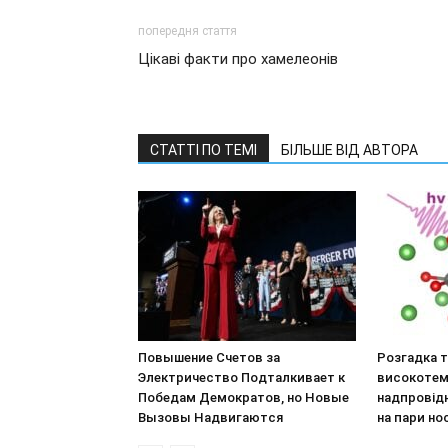
попередня стаття
Цікаві факти про хамелеонів
СТАТТІ ПО ТЕМІ
БІЛЬШЕ ВІД АВТОРА
Повышение Счетов за
Розгадка 
Электричество Подталкивает к
високотем
Победам Демократов, но Новые
надпровідн
Вызовы Надвигаются
на пари но