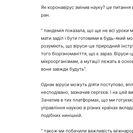
Як коронавірус змінив науку? це питання
ран.
” пандемія показала, що ще не всі уроки ми
мати заділ і бути готовими в будь-який м
розуміють, що віруси-це природний інстру
того біорізноманіття, що є зараз. Віруси
мікроорганізмам, а мутації лежать в осно
вони завжди будуть”.
Однак віруси можуть діяти поступово, в
несподівано, зазначив сергєєв. І на цей 
Зачепив в тих платформах, що ми готуємо 
управління наукою в різних країнах вклад
подібних нинішній.
” також ми побачили важливість міжнарод