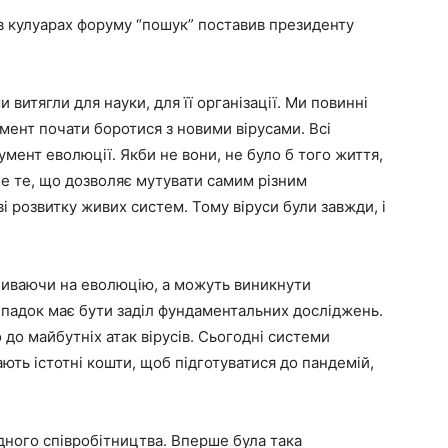
 в кулуарах форуму “пошук” поставив президенту
 витягли для науки, для її організації. Ми повинні
омент почати боротися з новими вірусами. Всі
мент еволюції. Якби не вони, не було б того життя,
-це те, що дозволяє мутувати самим різним
ві розвитку живих систем. Тому віруси були завжди, і
пливаючи на еволюцію, а можуть виникнути
випадок має бути заділ фундаментальних досліджень.
до майбутніх атак вірусів. Сьогодні системи
ають істотні кошти, щоб підготуватися до пандемій,
ного співробітництва. Вперше була така