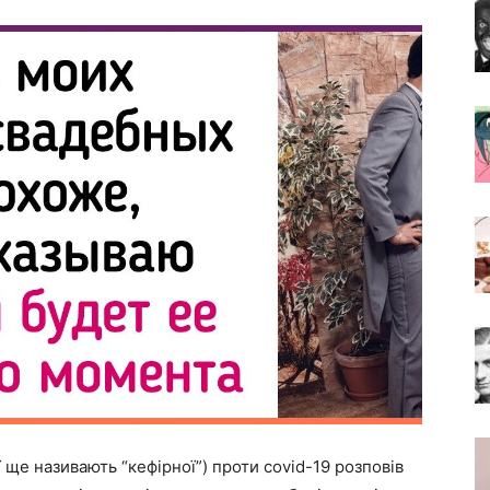
ї ще називають “кефірної”) проти covid-19 розповів