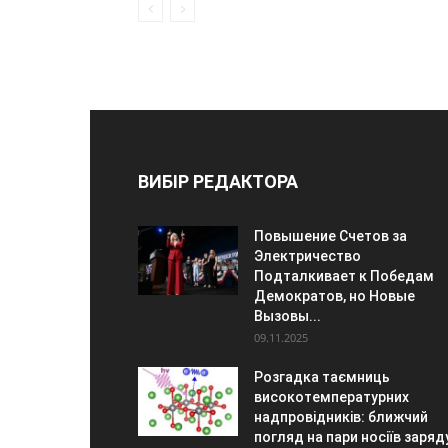
ВИБІР РЕДАКТОРА
Повышение Счетов за
Электричество
Подталкивает к Победам
Демократов, но Новые
Вызовы...
09.11.2025
Розгадка таємниць
високотемпературних
надпровідників: ближчий
погляд на пари носіїв заряд