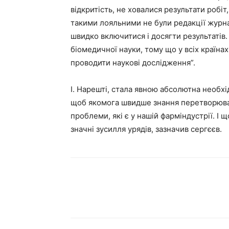
відкритість, не ховалися результати робі
такими лояльними не були редакції журна
швидко включитися і досягти результатів.
біомедичної науки, тому що у всіх країна
проводити наукові дослідження”.
І. Нарешті, стала явною абсолютна необхі
щоб якомога швидше знання перетворювати
проблеми, які є у нашій фарміндустрії. І 
значні зусилля урядів, зазначив сергєєв.