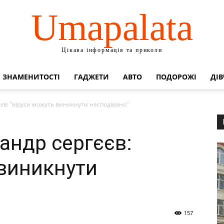
Umapalata
Цікава інформація та приколи
ЗНАМЕНИТОСТІ
ГАДЖЕТИ
АВТО
ПОДОРОЖІ
ДІВ
єв: “віруси можуть виникнути несподівано”
андр сергєєв:
 виникнути
157