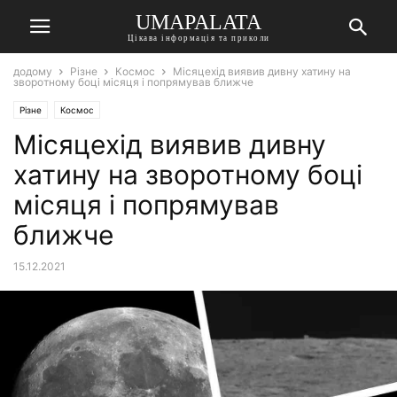
UMAPALATA
Цікава інформація та приколи
додому
Різне
Космос
Місяцехід виявив дивну хатину на
зворотному боці місяця і попрямував ближче
Різне
Космос
Місяцехід виявив дивну
хатину на зворотному боці
місяця і попрямував
ближче
15.12.2021