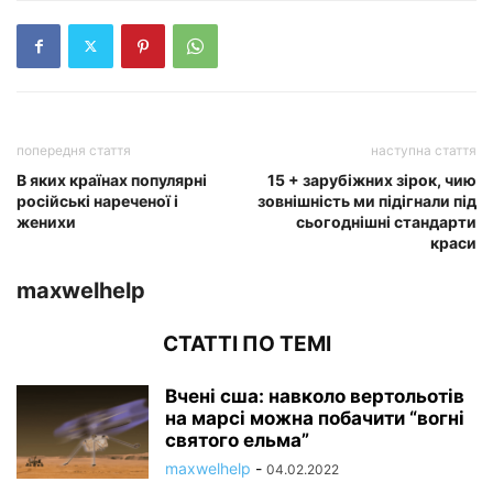
попередня стаття
наступна стаття
В яких країнах популярні
15 + зарубіжних зірок, чию
російські нареченої і
зовнішність ми підігнали під
женихи
сьогоднішні стандарти
краси
maxwelhelp
СТАТТІ ПО ТЕМІ
Вчені сша: навколо вертольотів
на марсі можна побачити “вогні
святого ельма”
maxwelhelp
-
04.02.2022