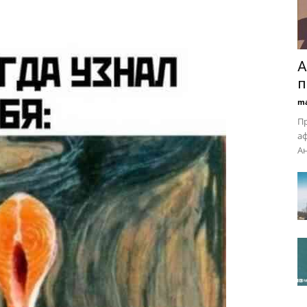
А
п
ma
Пр
аф
Ан