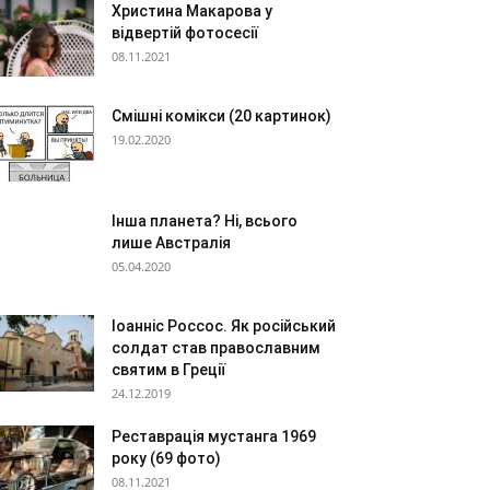
Христина Макарова у
відвертій фотосесії
08.11.2021
Смішні комікси (20 картинок)
19.02.2020
Інша планета? Ні, всього
лише Австралія
05.04.2020
Іоанніс Россос. Як російський
солдат став православним
святим в Греції
24.12.2019
Реставрація мустанга 1969
року (69 фото)
08.11.2021