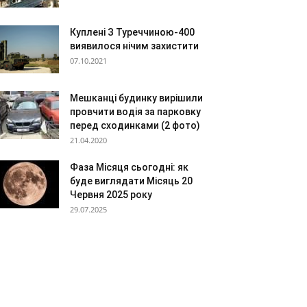
Куплені З Туреччиною-400
виявилося нічим захистити
07.10.2021
Мешканці будинку вирішили
провчити водія за парковку
перед сходинками (2 фото)
21.04.2020
Фаза Місяця сьогодні: як
буде виглядати Місяць 20
Червня 2025 року
29.07.2025