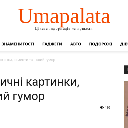
Umapalata
Цікава інформація та приколи
ЗНАМЕНИТОСТІ
ГАДЖЕТИ
АВТО
ПОДОРОЖІ
ДІВ
артинки, коменти та інший гумор
ичні картинки,
ий гумор
193