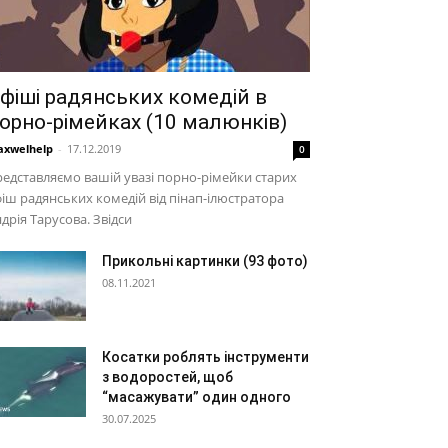
фіші радянських комедій в
орно-рімейках (10 малюнків)
xwelhelp
-
17.12.2019
0
едставляємо вашій увазі порно-рімейки старих
іш радянських комедій від пінап-ілюстратора
дрія Тарусова. Звідси
Прикольні картинки (93 фото)
08.11.2021
Косатки роблять інструменти
з водоростей, щоб
“масажувати” один одного
30.07.2025