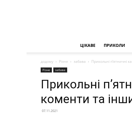
ЦІКАВЕ
ПРИКОЛИ
додому
Різне
забава
Прикольні п’ятничні к
Різне
забава
Прикольні п’ятн
коменти та інш
07.11.2021