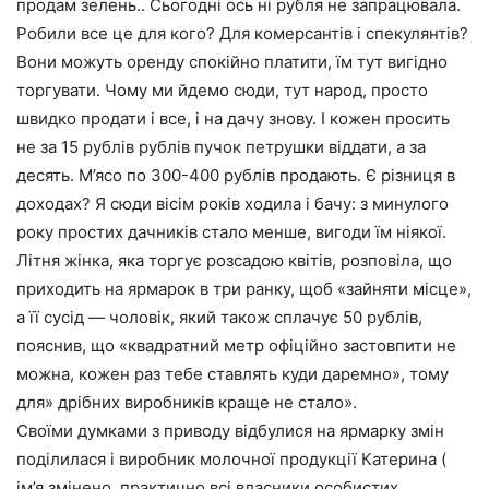
продам зелень.. Сьогодні ось ні рубля не запрацювала.
Робили все це для кого? Для комерсантів і спекулянтів?
Вони можуть оренду спокійно платити, їм тут вигідно
торгувати. Чому ми йдемо сюди, тут народ, просто
швидко продати і все, і на дачу знову. І кожен просить
не за 15 рублів рублів пучок петрушки віддати, а за
десять. М’ясо по 300-400 рублів продають. Є різниця в
доходах? Я сюди вісім років ходила і бачу: з минулого
року простих дачників стало менше, вигоди їм ніякої.
Літня жінка, яка торгує розсадою квітів, розповіла, що
приходить на ярмарок в три ранку, щоб «зайняти місце»,
а її сусід — чоловік, який також сплачує 50 рублів,
пояснив, що «квадратний метр офіційно застовпити не
можна, кожен раз тебе ставлять куди даремно», тому
для» дрібних виробників краще не стало».
Своїми думками з приводу відбулися на ярмарку змін
поділилася і виробник молочної продукції Катерина (
ім’я змінено, практично всі власники особистих