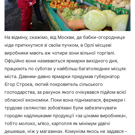
На відміну, скажімо, від Москви, де бабки-огороднице
ніде приткнутися зі своїм пучком, в Орлі місцеві
виробники мають аж чотири зони вільної торгівлі.
Офіційно вони називаються ярмарки вихідного дня,
працюють по суботах у найбільш багатолюдних місцях
міста. Давним-давно ярмарки придумав губернатор
Єгор Строєв, лютий покровитель сільського
господарства, за рахунок якого очікувався підйом всієї
обласної економіки. Поки вона піднімалася, фермери і
трудове селянство зобов’язані були забезпечувати
городян надлишками продукції «за цінами виробника»,
тобто молоко, м’ясо, картопля як мінімум удвічі
дешевше, ніж у магазинах. Комунізм якось не задався –