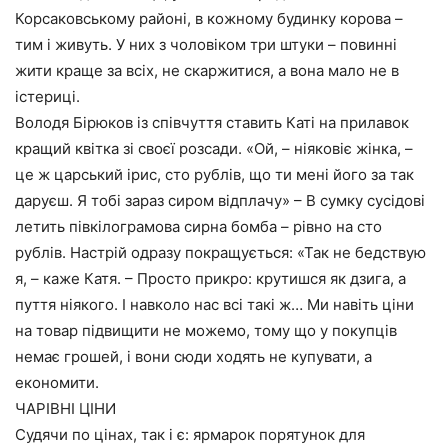
Корсаковському районі, в кожному будинку корова –
тим і живуть. У них з чоловіком три штуки – повинні
жити краще за всіх, не скаржитися, а вона мало не в
істериці.
Володя Бірюков із співчуття ставить Каті на прилавок
кращий квітка зі своєї розсади. «Ой, – ніяковіє жінка, –
це ж царський ірис, сто рублів, що ти мені його за так
даруєш. Я тобі зараз сиром відплачу» – В сумку сусідові
летить півкілограмова сирна бомба – рівно на сто
рублів. Настрій одразу покращується: «Так не бедствую
я, – каже Катя. – Просто прикро: крутишся як дзига, а
пуття ніякого. І навколо нас всі такі ж… Ми навіть ціни
на товар підвищити не можемо, тому що у покупців
немає грошей, і вони сюди ходять не купувати, а
економити.
ЧАРІВНІ ЦІНИ
Судячи по цінах, так і є: ярмарок порятунок для