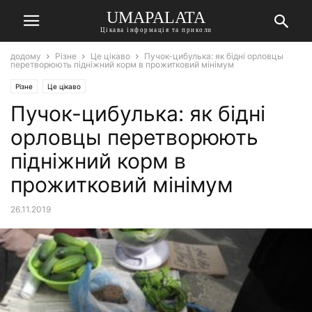
UMAPALATA
Цікава інформація та приколи
додому
Різне
Це цікаво
Пучок-цибулька: як бідні орловцы
перетворюють підніжний корм в прожитковий мінімум
Різне
Це цікаво
Пучок-цибулька: як бідні
орловцы перетворюють
підніжний корм в
прожитковий мінімум
26.11.2019