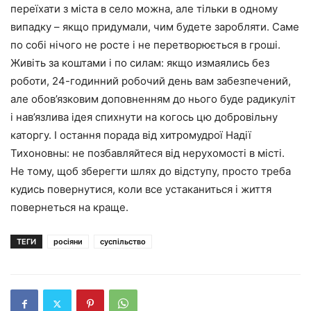
переїхати з міста в село можна, але тільки в одному
випадку – якщо придумали, чим будете заробляти. Саме
по собі нічого не росте і не перетворюється в гроші.
Живіть за коштами і по силам: якщо измаялись без
роботи, 24-годинний робочий день вам забезпечений,
але обов’язковим доповненням до нього буде радикуліт
і нав’язлива ідея спихнути на когось цю добровільну
каторгу. І остання порада від хитромудрої Надії
Тихоновны: не позбавляйтеся від нерухомості в місті.
Не тому, щоб зберегти шлях до відступу, просто треба
кудись повернутися, коли все устаканиться і життя
повернеться на краще.
ТЕГИ
росіяни
суспільство