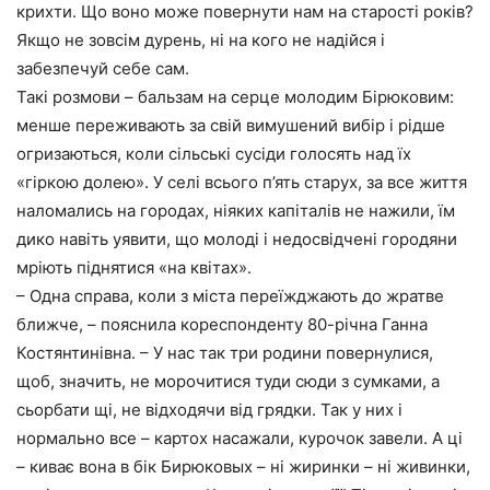
крихти. Що воно може повернути нам на старості років?
Якщо не зовсім дурень, ні на кого не надійся і
забезпечуй себе сам.
Такі розмови – бальзам на серце молодим Бірюковим:
менше переживають за свій вимушений вибір і рідше
огризаються, коли сільські сусіди голосять над їх
«гіркою долею». У селі всього п’ять старух, за все життя
наломались на городах, ніяких капіталів не нажили, їм
дико навіть уявити, що молоді і недосвідчені городяни
мріють піднятися «на квітах».
– Одна справа, коли з міста переїжджають до жратве
ближче, – пояснила кореспонденту 80-річна Ганна
Костянтинівна. – У нас так три родини повернулися,
щоб, значить, не морочитися туди сюди з сумками, а
сьорбати щі, не відходячи від грядки. Так у них і
нормально все – картох насажали, курочок завели. А ці
– киває вона в бік Бирюковых – ні жиринки – ні живинки,