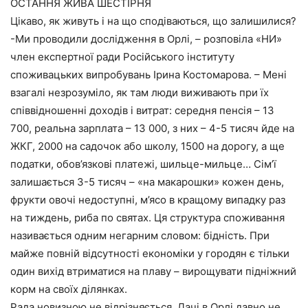
ОСТАННЯ ЖИВА ШЕСТІРНЯ
Цікаво, як живуть і на що сподіваються, що залишилися?
-Ми проводили дослідження в Орлі, – розповіла «НИ»
член експертної ради Російського інституту
споживацьких випробувань Ірина Костомарова. – Мені
взагалі незрозуміло, як там люди виживають при їх
співвідношенні доходів і витрат: середня пенсія – 13
700, реальна зарплата – 13 000, з них – 4-5 тисяч йде на
ЖКГ, 2000 на садочок або школу, 1500 на дорогу, а ще
податки, обов’язкові платежі, шильце-мильце… Сім’ї
залишається 3-5 тисяч – «на макарошки» кожен день,
фрукти овочі недоступні, м’ясо в кращому випадку раз
на тиждень, риба по святах. Ця структура споживання
називається одним негарним словом: бідність. При
майже повній відсутності економіки у городян є тільки
один вихід втриматися на плаву – вирощувати підніжний
корм на своїх ділянках.
Рада новизною не відрізняється. Дачі в Орлі давно не