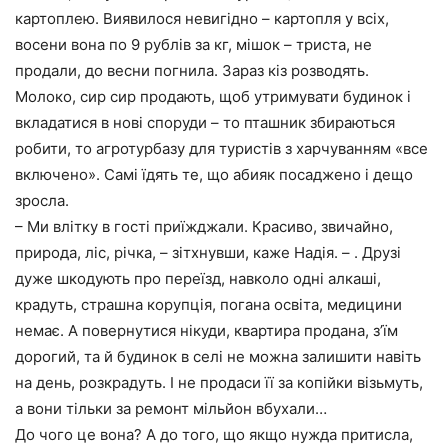
картоплею. Виявилося невигідно – картопля у всіх,
восени вона по 9 рублів за кг, мішок – триста, не
продали, до весни погнила. Зараз кіз розводять.
Молоко, сир сир продають, щоб утримувати будинок і
вкладатися в нові споруди – то пташник збираються
робити, то агротурбазу для туристів з харчуванням «все
включено». Самі їдять те, що абияк посаджено і дещо
зросла.
– Ми влітку в гості приїжджали. Красиво, звичайно,
природа, ліс, річка, – зітхнувши, каже Надія. – . Друзі
дуже шкодують про переїзд, навколо одні алкаші,
крадуть, страшна корупція, погана освіта, медицини
немає. А повернутися нікуди, квартира продана, з’їм
дорогий, та й будинок в селі не можна залишити навіть
на день, розкрадуть. І не продаси її за копійки візьмуть,
а вони тільки за ремонт мільйон вбухали…
До чого це вона? А до того, що якщо нужда притисла,