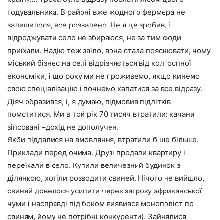
годувальника. В районі вже жодного фермера не
залишилося, все розвалено. Не я це зробив, і
відроджувати село не збираюся, не за тим сюди
приїхали. Надію теж заїло, вона стала пояснювати, чому
міський бізнес на селі відрізняється від колгоспної
економіки, і що року ми не проживемо, якщо кинемо
свою спеціалізацію і почнемо хапатися за все відразу.
Діяч образився, і, я думаю, підмовив підлітків
помститися. Ми в той рік 70 тисяч втратили: качани
зіпсовані –дохід не дополучен.
Якби піддалися на вмовляння, втратили б ще більше.
Приклади перед очима. Друзі продали квартиру і
переїхали в село. Купили величезний будинок з
ділянкою, хотіли розводити свиней. Нічого не вийшло,
свиней довелося усипити через загрозу африканської
чуми ( насправді під боком виявився монополіст по
свиням, йому не потрібні конкуренти). Зайнялися