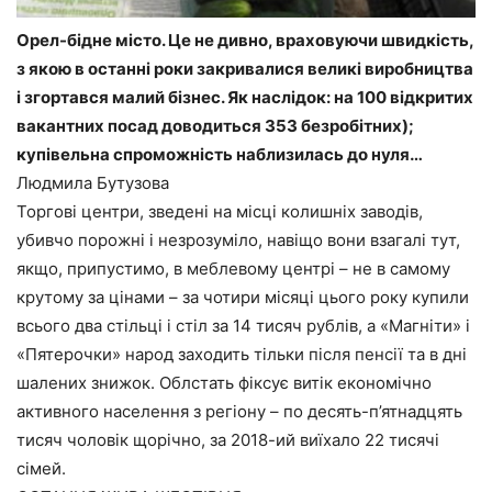
Орел-бідне місто. Це не дивно, враховуючи швидкість,
з якою в останні роки закривалися великі виробництва
і згортався малий бізнес. Як наслідок: на 100 відкритих
вакантних посад доводиться 353 безробітних);
купівельна спроможність наблизилась до нуля…
Людмила Бутузова
Торгові центри, зведені на місці колишніх заводів,
убивчо порожні і незрозуміло, навіщо вони взагалі тут,
якщо, припустимо, в меблевому центрі – не в самому
крутому за цінами – за чотири місяці цього року купили
всього два стільці і стіл за 14 тисяч рублів, а «Магніти» і
«Пятерочки» народ заходить тільки після пенсії та в дні
шалених знижок. Облстать фіксує витік економічно
активного населення з регіону – по десять-п’ятнадцять
тисяч чоловік щорічно, за 2018-ий виїхало 22 тисячі
сімей.