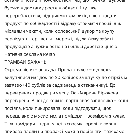
останніх позицій пояснюється тим, що гречка і цукрові
буряки в достатку росте в області і тут же
переробляється, підприємствам вигідніше продати
продукт по собівартості і відразу отримати гроші, ніж
місяцями чекати, коли орловський цукор та крупу
реалізують торгівельні мережі, під зав’язку забиті
продукцією з чужих регіонів і більш дорогою ціною.
Нативна реклама Relap
ТРАМВАЙ БАЖАНЬ
Окрема пісня – розсада. Продають усе – від ледь
вилупилися нагідок по 20 копійок за штучку до огірків із
зав’яззю (40 рублів за саджанець в стаканчику). До
перевірених продавців чергу. Ось Марина Бірюкова –
перевірена. У неї до кожної партії своя записочка – коли
посіяла, коли пикировала, коли підгодувати, щоб
перець виріс м’ясистим, а помідори – розміром з кулак.
Ті ж помідори і перці у неї в своєму городі, в серпні
привезе плоди на продаж і можна порівняти, теж саме