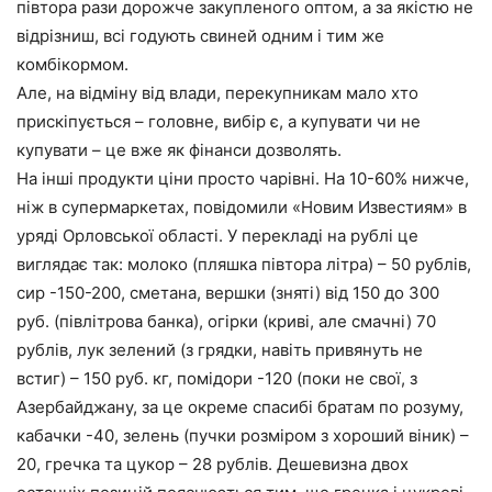
півтора рази дорожче закупленого оптом, а за якістю не
відрізниш, всі годують свиней одним і тим же
комбікормом.
Але, на відміну від влади, перекупникам мало хто
прискіпується – головне, вибір є, а купувати чи не
купувати – це вже як фінанси дозволять.
На інші продукти ціни просто чарівні. На 10-60% нижче,
ніж в супермаркетах, повідомили «Новим Известиям» в
уряді Орловської області. У перекладі на рублі це
виглядає так: молоко (пляшка півтора літра) – 50 рублів,
сир -150-200, сметана, вершки (зняті) від 150 до 300
руб. (півлітрова банка), огірки (криві, але смачні) 70
рублів, лук зелений (з грядки, навіть привянуть не
встиг) – 150 руб. кг, помідори -120 (поки не свої, з
Азербайджану, за це окреме спасибі братам по розуму,
кабачки -40, зелень (пучки розміром з хороший віник) –
20, гречка та цукор – 28 рублів. Дешевизна двох