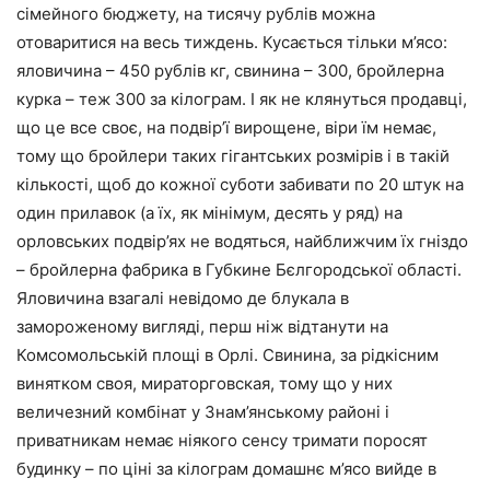
сімейного бюджету, на тисячу рублів можна
отоваритися на весь тиждень. Кусається тільки м’ясо:
яловичина – 450 рублів кг, свинина – 300, бройлерна
курка – теж 300 за кілограм. І як не клянуться продавці,
що це все своє, на подвір’ї вирощене, віри їм немає,
тому що бройлери таких гігантських розмірів і в такій
кількості, щоб до кожної суботи забивати по 20 штук на
один прилавок (а їх, як мінімум, десять у ряд) на
орловських подвір’ях не водяться, найближчим їх гніздо
– бройлерна фабрика в Губкине Бєлгородської області.
Яловичина взагалі невідомо де блукала в
замороженому вигляді, перш ніж відтанути на
Комсомольській площі в Орлі. Свинина, за рідкісним
винятком своя, мираторговская, тому що у них
величезний комбінат у Знам’янському районі і
приватникам немає ніякого сенсу тримати поросят
будинку – по ціні за кілограм домашнє м’ясо вийде в