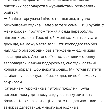
підсобних господарств з журналістами розмовляти
бояться).
— Раніше торгувала і нічого не платила, в туалет
безкоштовно ходила. Тепер за те ж саме – 350 рублів. У
мене корови, протягом тижня я сама переробляю
півтонни молока. Троє дітей. Мені колись торгувати
десь ще, не можу часто залишати господарство без
нагляду. Ярмарок один раз в тиждень — єдині живі
гроші для сім’ї. Але тепер їх ополовинили – оренду
запровадили, бензин подорожчав, сьогодні останні
копійки зібрала, щоб доїхати сюди… Ми готові платити
за місце, у нас ситуація безвихідна, лише б ярмарку не
закривали
Катерина – горожанка в п’ятому поколінні. Була
вихователем у дитячому садку, сільську живність
бачила тільки на картинці. А потім пощастило – вийшла
заміж за дагестанця, у нього вся родина в