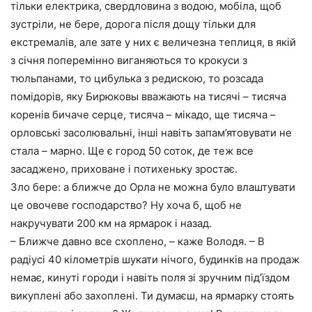
тільки електрика, свердловина з водою, мобіла, щоб
зустріли, не бере, дорога після дощу тільки для
екстремалів, але зате у них є величезна теплиця, в якій
з січня поперемінно виганяються то крокуси з
тюльпанами, то цибулька з редискою, то розсада
помідорів, яку Бирюковы вважають на тисячі – тисяча
коренів бичаче серце, тисяча – мікадо, ще тисяча –
орловські засолювальні, інші навіть запам’ятовувати не
стала – марно. Ще є город 50 соток, де теж все
засаджено, приховане і потихеньку зростає.
Зло бере: а ближче до Орла не можна було влаштувати
це овочеве господарство? Ну хоча б, щоб не
накручувати 200 км на ярмарок і назад.
– Ближче давно все схоплено, – каже Володя. – В
радіусі 40 кілометрів шукати нічого, будинків на продаж
немає, кинуті городи і навіть поля зі зручним під’їздом
викуплені або захоплені. Ти думаєш, на ярмарку стоять