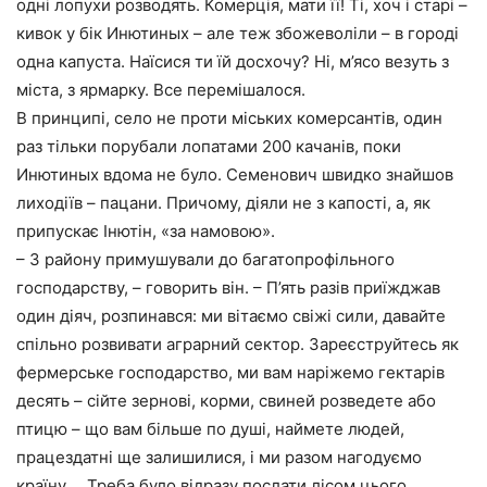
одні лопухи розводять. Комерція, мати її! Ті, хоч і старі –
кивок у бік Инютиных – але теж збожеволіли – в городі
одна капуста. Наїсися ти їй досхочу? Ні, м’ясо везуть з
міста, з ярмарку. Все перемішалося.
В принципі, село не проти міських комерсантів, один
раз тільки порубали лопатами 200 качанів, поки
Инютиных вдома не було. Семенович швидко знайшов
лиходіїв – пацани. Причому, діяли не з капості, а, як
припускає Інютін, «за намовою».
– З району примушували до багатопрофільного
господарству, – говорить він. – П’ять разів приїжджав
один діяч, розпинався: ми вітаємо свіжі сили, давайте
спільно розвивати аграрний сектор. Зареєструйтесь як
фермерське господарство, ми вам наріжемо гектарів
десять – сійте зернові, корми, свиней розведете або
птицю – що вам більше по душі, наймете людей,
працездатні ще залишилися, і ми разом нагодуємо
країну…. Треба було відразу послати лісом цього