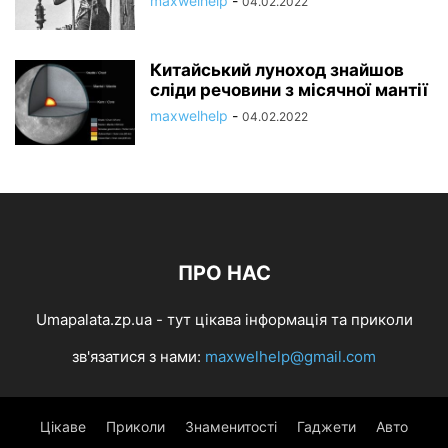
maxwelhelp
-
04.02.2022
Китайський луноход знайшов
сліди речовини з місячної мантії
maxwelhelp
-
04.02.2022
ПРО НАС
Umapalata.zp.ua - тут цікава інформація та приколи
зв'язатися з нами:
maxwelhelp@gmail.com
Цікаве
Приколи
Знаменитості
Гаджети
Авто