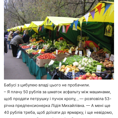
Бабусі з цибулею владі цього не пробачили.
– Я плачу 50 рублів за шматок асфальту між машинами,
щоб продати петрушку і пучок кропу, , — розповіла 53-
річна предпенсионерка Лідія Михайлівна. — А мені ще
40 рублів треба, щоб доїхати до ярмарку, і ще невідомо,