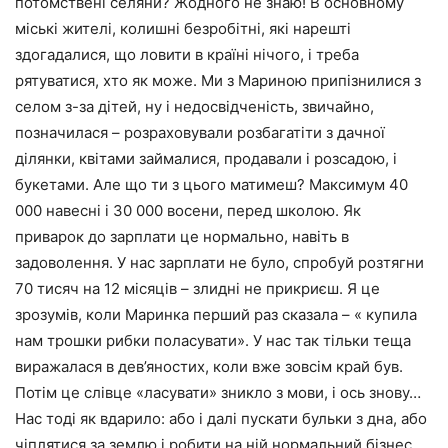
потомствені селяни? Жодного не знаю! В основному
міські жителі, колишні безробітні, які нарешті
здогадалися, що ловити в країні нічого, і треба
рятуватися, хто як може. Ми з Мариною припізнилися з
селом з-за дітей, ну і недосвідченість, звичайно,
позначилася – розраховували розбагатіти з дачної
ділянки, квітами займалися, продавали і розсадою, і
букетами. Але що ти з цього матимеш? Максимум 40
000 навесні і 30 000 восени, перед школою. Як
приварок до зарплати це нормально, навіть в
задоволення. У нас зарплати не було, спробуй розтягни
70 тисяч на 12 місяців – злидні не прикриєш. Я це
зрозумів, коли Маринка перший раз сказала – « купила
нам трошки рибки поласувати». У нас так тільки теща
виражалася в дев’яностих, коли вже зовсім край був.
Потім це слівце «ласувати» зникло з мови, і ось знову…
Нас тоді як вдарило: або і далі пускати бульки з дна, або
чіплятися за землю і робити на ній нормальний бізнес.