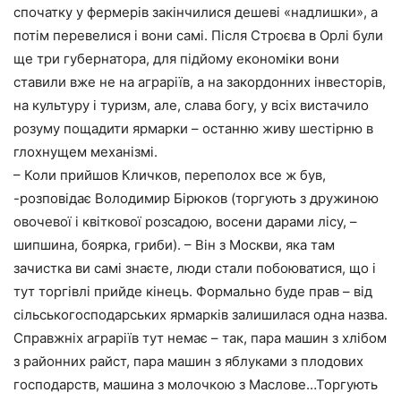
спочатку у фермерів закінчилися дешеві «надлишки», а
потім перевелися і вони самі. Після Строєва в Орлі були
ще три губернатора, для підйому економіки вони
ставили вже не на аграріїв, а на закордонних інвесторів,
на культуру і туризм, але, слава богу, у всіх вистачило
розуму пощадити ярмарки – останню живу шестірню в
глохнущем механізмі.
– Коли прийшов Кличков, переполох все ж був,
-розповідає Володимир Бірюков (торгують з дружиною
овочевої і квіткової розсадою, восени дарами лісу, –
шипшина, боярка, гриби). – Він з Москви, яка там
зачистка ви самі знаєте, люди стали побоюватися, що і
тут торгівлі прийде кінець. Формально буде прав – від
сільськогосподарських ярмарків залишилася одна назва.
Справжніх аграріїв тут немає – так, пара машин з хлібом
з районних райст, пара машин з яблуками з плодових
господарств, машина з молочкою з Маслове…Торгують