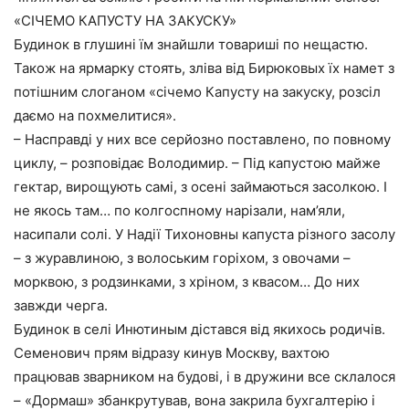
«СІЧЕМО КАПУСТУ НА ЗАКУСКУ»
Будинок в глушині їм знайшли товариші по нещастю.
Також на ярмарку стоять, зліва від Бирюковых їх намет з
потішним слоганом «січемо Капусту на закуску, розсіл
даємо на похмелитися».
– Насправді у них все серйозно поставлено, по повному
циклу, – розповідає Володимир. – Під капустою майже
гектар, вирощують самі, з осені займаються засолкою. І
не якось там… по колгоспному нарізали, нам’яли,
насипали солі. У Надії Тихоновны капуста різного засолу
– з журавлиною, з волоським горіхом, з овочами –
морквою, з родзинками, з хріном, з квасом… До них
завжди черга.
Будинок в селі Инютиным дістався від якихось родичів.
Семенович прям відразу кинув Москву, вахтою
працював зварником на будові, і в дружини все склалося
– «Дормаш» збанкрутував, вона закрила бухгалтерію і