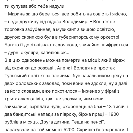
ти купував або тебе надули.
– Марина за що береться, все робить на совість і якісно,
– веде дружину від підозр Володимир. – Вона ж не
торговка забубенная, а музикант з вищою освітою,
другою скрипкою була в губернаторському оркестрі.
Багато її досі впізнають, хоч вона, звичайно, шифрується
– дурні окуляри, капелюшок…
Від цих одкровень можна померти на місці: який віраж
від скрипки до розсаді!. Але ж і Володя не простак –
Тульський політех за плечима, був начальником цеху на
двох орловських заводах, поки вони не здохли, ну а далі,
за його словами, вже покотилося – інженер у фірмі з
трьох алкоголіків, так і не зрозумів, чим вони
займалися, зарплати нуль, охоронець на базі – 13 тисяч і
два бандитські напади за півроку, біржа праці – 1900
рублів в місяць. Друга дитина. Теща на пенсії,
нарахували на той момент 5200. Скрипка без зарплати. І