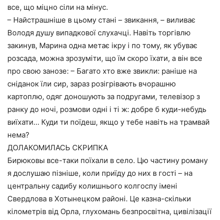
все, що міцно сіли на мінус.
– Найстрашніше в цьому стані – звикання, – виливає
Володя душу випадкової слухачці. Навіть торгівлю
закинув, Марина одна метає ікру і по тому, як убуває
розсада, можна зрозуміти, що їм скоро їхати, а він все
про свою занозе: – Багато хто вже звикли: раніше на
сніданок їли сир, зараз розігрівають вчорашню
картоплю, одяг доношують за подругами, телевізор з
ранку до ночі, розмови одні і ті ж: добре б куди-небудь
виїхати… Куди ти поїдеш, якщо у тебе навіть на трамвай
нема?
ДОЛАКОМИЛАСЬ СКРИПКА
Бирюковы все-таки поїхали в село. Цю частину роману
я дослушаю пізніше, коли приїду до них в гості – на
центральну садибу колишнього колгоспу імені
Свердлова в Хотынецком районі. Це казна-скільки
кілометрів від Орла, глухомань безпросвітна, цивілізації