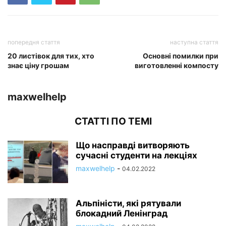
попередня стаття
наступна стаття
20 листівок для тих, хто
Основні помилки при
знає ціну грошам
виготовленні компосту
maxwelhelp
СТАТТІ ПО ТЕМІ
Що насправді витворяють
сучасні студенти на лекціях
maxwelhelp
-
04.02.2022
Альпіністи, які рятували
блокадний Ленінград