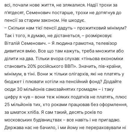
всі, почали нове життя, не злякалися. Надії трохи за
п’ятдесят, Семенович постарше, трохи не дотягнув до
пенсії за старим законом. Не шкодує.
– Скільки нам тієї пенсії дадуть – прожитковий мінімум?
Так і того, я думаю, не дістанеться, – розмірковує
Віталій Семенович. – Я людина грамотна, телевізор
дивитися вмію. Все що там кажуть, треба множити або
ділити на два. Тільки вчора слухав: «тіньова економіки
становить 20% російського ВВП». Значить, пів-країни,
мінімум, в тіні. Вони ж тільки олігархів, які не платять у
бюджет і плювати хотіли на пенсійний фонд? Додайте
сюди 30 мільйонів самозайнятих громадян – і таку
цифру я чув – вони теж ніяких податків не платять, плюс
25 мільйонів тих, хто роками працював без оформлення,
за шматок хліба. Я сам такий, десять років по
московських будівництвах – все навіть і не пригадаю.
Держава нас не бачило, і ми йому не перераховували ні