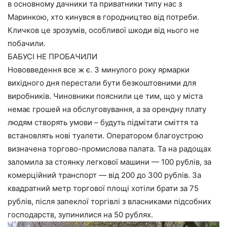
в основному дачники та приватники типу нас з
Маринкою, хто кинувся в городництво від потреби.
Кличков це зрозумів, особливої шкоди від нього не
побачили.
БАБУСІ НЕ ПРОБАЧИЛИ
Нововведення все ж є. З минулого року ярмарки
вихідного дня перестали бути безкоштовними для
виробників. Чиновники пояснили це тим, що у міста
немає грошей на обслуговування, а за орендну плату
людям створять умови – будуть підмітати сміття та
встановлять нові туалети. Оператором благоустрою
визначена торгово-промислова палата. Та на радощах
заломила за стоянку легкової машини — 100 рублів, за
комерційний транспорт — від 200 до 300 рублів. За
квадратний метр торгової площі хотіли брати за 75
рублів, після запеклої торгівлі з власниками підсобних
господарств, зупинилися на 50 рублях.