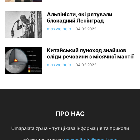
Альпіністи, які рятували
блокадний Ленінград
maxwelhelp
-
04.02.2022
Китайський луноход знайшов
сліди речовини з місячної мантії
maxwelhelp
-
04.02.2022
ПРО НАС
Umapalata.zp.ua - тут цікава інформація та приколи
зв'язатися з нами:
maxwelhelp@gmail.com