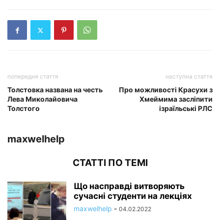
попередня стаття
наступна стаття
Толстовка названа на честь
Про можливості Красухи з
Лева Миколайовича
Хмеймима засліпити
Толстого
ізраїльські РЛС
maxwelhelp
СТАТТІ ПО ТЕМІ
Що насправді витворяють
сучасні студенти на лекціях
maxwelhelp
-
04.02.2022