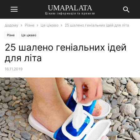
UMAPALATA
Цікава інформація та приколи
додому
Різне
Це цікаво
25 шалено геніальних ідей для літа
Різне
Це цікаво
25 шалено геніальних ідей
для літа
16.11.2019