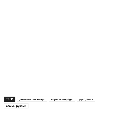
ТЕГИ
домашнє вогнище
корисні поради
рукоділля
своїми руками