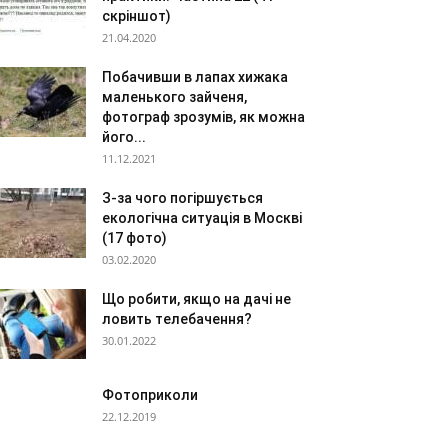
скріншот)
21.04.2020
Побачивши в лапах хижака
маленького зайченя,
фотограф зрозумів, як можна
його...
11.12.2021
З-за чого погіршується
екологічна ситуація в Москві
(17 фото)
03.02.2020
Що робити, якщо на дачі не
ловить телебачення?
30.01.2022
Фотоприколи
22.12.2019