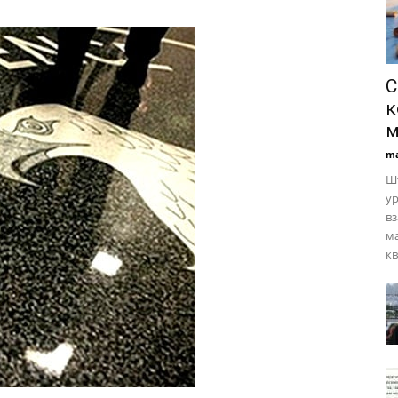
C
к
м
ma
Шт
ур
вз
м
кв