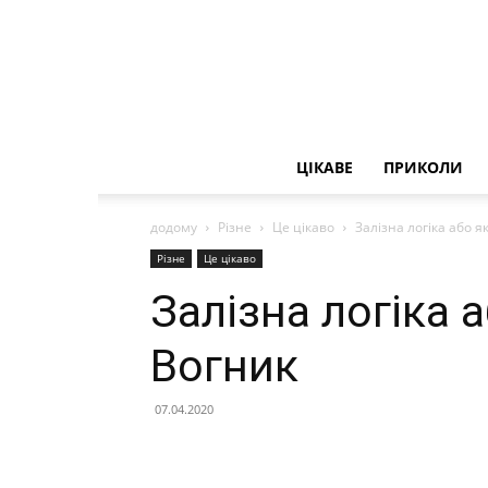
ЦІКАВЕ
ПРИКОЛИ
додому
Різне
Це цікаво
Залізна логіка або я
Різне
Це цікаво
Залізна логіка 
Вогник
07.04.2020