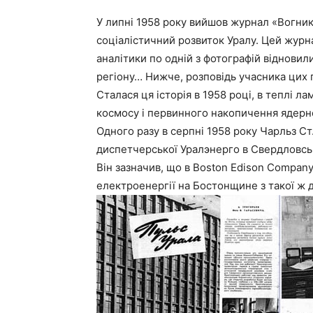
У липні 1958 року вийшов журнал «Вогни
соціалістичний розвиток Уралу. Цей журн
аналітики по одній з фотографій віднови
регіону… Нижче, розповідь учасника цих
Сталася ця історія в 1958 році, в теплі 
космосу і первинного накопичення ядерн
Одного разу в серпні 1958 року Чарльз Ст
диспетчерської Уралэнерго в Свердловськ
Він зазначив, що в Boston Edison Compan
електроенергії на Бостонщине з такої ж 