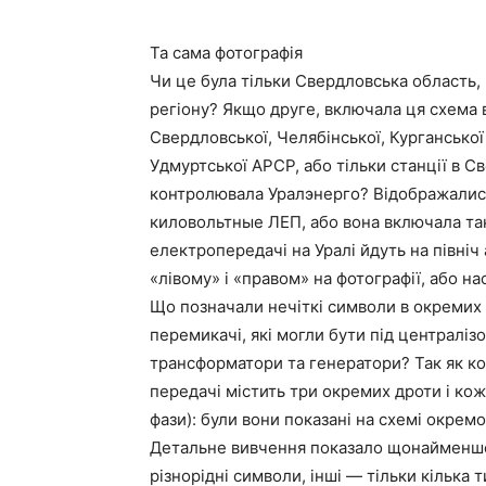
Та сама фотографія
Чи це була тільки Свердловська область,
регіону? Якщо друге, включала ця схема 
Свердловської, Челябінської, Курганської 
Удмуртської АРСР, або тільки станції в Св
контролювала Уралэнерго? Відображалися н
киловольтные ЛЕП, або вона включала тако
електропередачі на Уралі йдуть на північ а
«лівому» і «правом» на фотографії, або н
Що позначали нечіткі символи в окремих
перемикачі, які могли бути під централі
трансформатори та генератори? Так як ко
передачі містить три окремих дроти і ко
фази): були вони показані на схемі окрем
Детальне вивчення показало щонайменше 
різнорідні символи, інші — тільки кілька 