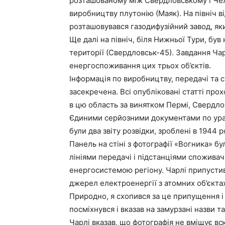
розташованому між Свердловському і Чел
виробництву плутонію (Маяк). На північ в
розташовувався газодифузійний завод, я
Ще далі на північ, біля Нижньої Тури, бу
території (Свердловськ-45). Завдання Ча
енергоспоживання цих трьох об’єктів.
Інформація по виробництву, передачі та 
засекречена. Всі опубліковані статті про
в цю область за винятком Пермі, Свердло
Єдиними серйозними документами по урал
були два звіту розвідки, зроблені в 1944 
Панель на стіні з фотографії «Вогника» б
лініями передачі і підстанціями споживач
енергосистемою регіону. Чарлі припустив
джерел електроенергії з атомних об’єктах
Природно, я схопився за це припущення 
посміхнувся і вказав на замурзані назви 
Чарлі вказав, що фотографія не вміщує вс