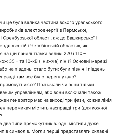
 чи це була велика частина всього уральського
виробників електроенергії в Пермської,
і Оренбурзької області, аж до Башкирської і
ердловській і Челябінській областях, які
а цій панелі тільки великі 220 і 110 –
ж 35 – та 10-кВ (і нижче) лінії? Основні мережі
бо на південь, стало бути: були північ і південь
асправді там все було переплутано?
 прямокутниках? Позначали чи вони тільки
зованим управлінням, або вони включали також
жен генератор має на виході три фази, кожна лінія
жен перемикач містить насправді три (для кожної
о?
два типи прямокутників: одні містили дуже
типів символів. Могли перші представляти складні