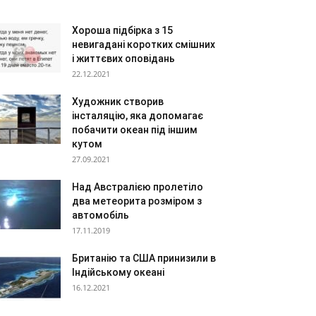
Хороша підбірка з 15
невигадані коротких смішних
і життєвих оповідань
22.12.2021
Художник створив
інсталяцію, яка допомагає
побачити океан під іншим
кутом
27.09.2021
Над Австралією пролетіло
два метеорита розміром з
автомобіль
17.11.2019
Британію та США принизили в
Індійському океані
16.12.2021