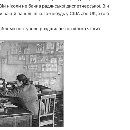
 Він ніколи не бачив радянської диспетчерської. Він
 на цій панелі, ні кого-небудь у США або UK, хто б
роблема поступово розділилася на кілька чітких