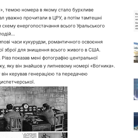
к», темою номера в якому стало бурхливе
ал уважно прочитали в ЦРУ, а потім тамтешні
ли схему енергопостачання всього Уральського
 подій…
лампові часи кукурудзи, романтичного освоєння
ої зброї для знищення всього живого в США.
. Рівз показав мені фотографію центральної
у, яку він знайшов у липневому номері «Вогника».
y він керував генерацією та передачею
диспетчерської.