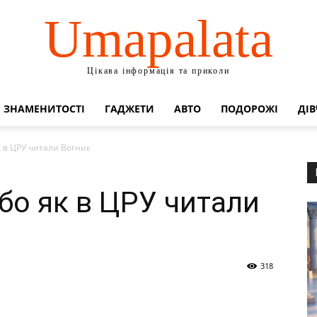
Umapalata
Цікава інформація та приколи
ЗНАМЕНИТОСТІ
ГАДЖЕТИ
АВТО
ПОДОРОЖІ
ДІВ
к в ЦРУ читали Вогник
або як в ЦРУ читали
318