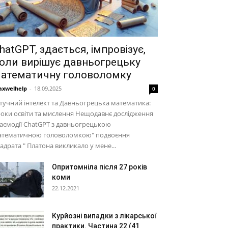
hatGPT, здається, імпровізує,
оли вирішує давньогрецьку
атематичну головоломку
xwelhelp
-
18.09.2025
0
учний інтелект та Давньогрецька математика:
оки освіти та мислення Нещодавнє дослідження
аємодії ChatGPT з давньогрецькою
атематичною головоломкою" подвоєння
адрата " Платона викликало у мене...
Опритомніла після 27 років
коми
22.12.2021
Курйозні випадки з лікарської
практики. Частина 22 (41