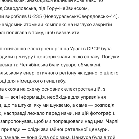
ябінськом, знаходився великий комплекс по
ід Свердловська, під Гору-Нейвинском,
кий виробляв U-235 (Новоуральськ/Свердловськ-44).
в невідомий атомний комплекс на наглухо закритій
рлі полягала в тому, щоб визначити
споживанню електроенергії на Уралі в СРСР була
ходили цензуру і цензори знали свою справу. Поїздки
вська та Челябінська були суворо обмежені.
ьському енергетичного регіону як єдиного цілого
році для німецького генштабу.
ула схожа на схему основних електростанцій, з
ів — вся інформація, необхідна для управління
, що та штука, яку ми шукаємо, а саме — розподіл
, насправді лежало перед нами, на цій фотографії.
і запропонував, щоб ми попрацювали над цим. Чарлі
та прилади — сліди звичайної ретельної цензури.
ю панель — вона була обрізана. Цензура була в той