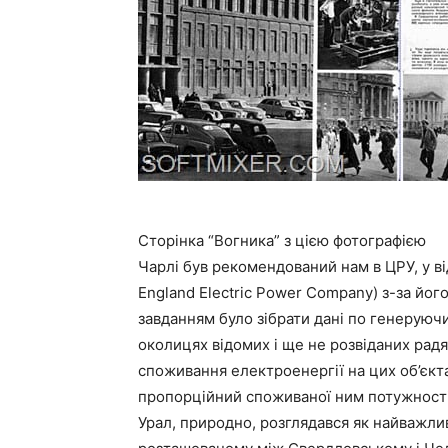
Сторінка “Вогника” з цією фотографією
Чарлі був рекомендований нам в ЦРУ, у в
England Electric Power Company) з-за його
завданням було зібрати дані по генеруюч
околицях відомих і ще не розвіданих радя
споживання електроенергії на цих об’єктах
пропорційний споживаної ним потужності
Урал, природно, розглядався як найважли