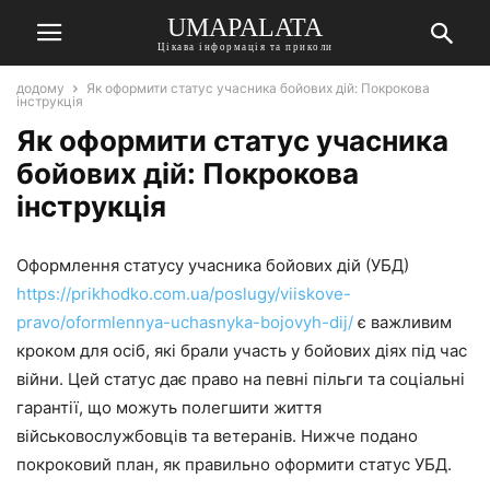
UMAPALATA
Цікава інформація та приколи
додому
Як оформити статус учасника бойових дій: Покрокова
інструкція
Як оформити статус учасника
бойових дій: Покрокова
інструкція
Оформлення статусу учасника бойових дій (УБД)
https://prikhodko.com.ua/poslugy/viiskove-
pravo/oformlennya-uchasnyka-bojovyh-dij/
є важливим
кроком для осіб, які брали участь у бойових діях під час
війни. Цей статус дає право на певні пільги та соціальні
гарантії, що можуть полегшити життя
військовослужбовців та ветеранів. Нижче подано
покроковий план, як правильно оформити статус УБД.