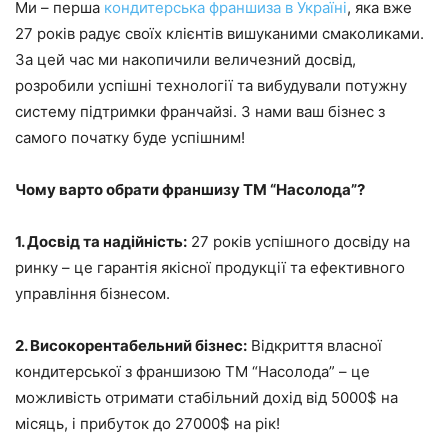
Ми – перша
кондитерська франшиза в Україні
, яка вже
27 років радує своїх клієнтів вишуканими смаколиками.
За цей час ми накопичили величезний досвід,
розробили успішні технології та вибудували потужну
систему підтримки франчайзі. З нами ваш бізнес з
самого початку буде успішним!
Чому варто обрати франшизу ТМ “Насолода”?
1. Досвід та надійність:
27 років успішного досвіду на
ринку – це гарантія якісної продукції та ефективного
управління бізнесом.
2. Високорентабельний бізнес:
Відкриття власної
кондитерської з франшизою ТМ “Насолода” – це
можливість отримати стабільний дохід від 5000$ на
місяць, і прибуток до 27000$ на рік!