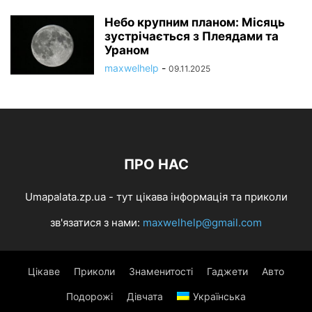
Небо крупним планом: Місяць
зустрічається з Плеядами та
Ураном
maxwelhelp
-
09.11.2025
ПРО НАС
Umapalata.zp.ua - тут цікава інформація та приколи
зв'язатися з нами:
maxwelhelp@gmail.com
Цікаве
Приколи
Знаменитості
Гаджети
Авто
Подорожі
Дівчата
Українська