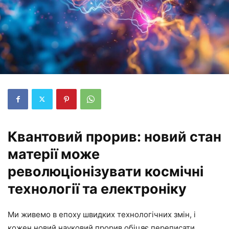
Квантовий прорив: новий стан
матерії може
революціонізувати космічні
технології та електроніку
Ми живемо в епоху швидких технологічних змін, і
кожен новий науковий прорив обіцяє переписати