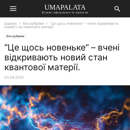
UMAPALATA
Цікава інформація та приколи
додому
Без рубрики
“Це щось новеньке” – вчені відкривають
новий стан квантової матерії.
Без рубрики
“Це щось новеньке” – вчені
відкривають новий стан
квантової матерії.
03.09.2025