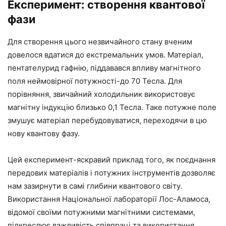
Експеримент: створення квантової
фази
Для створення цього незвичайного стану вченим
довелося вдатися до екстремальних умов. Матеріал,
пентателурид гафнію, піддавався впливу магнітного
поля неймовірної потужності-до 70 Тесла. Для
порівняння, звичайний холодильник використовує
магнітну індукцію близько 0,1 Тесла. Таке потужне поле
змушує матеріал перебудовуватися, переходячи в цю
нову квантову фазу.
Цей експеримент-яскравий приклад того, як поєднання
передових матеріалів і потужних інструментів дозволяє
нам зазирнути в самі глибини квантового світу.
Використання Національної лабораторії Лос-Аламоса,
відомої своїми потужними магнітними системами,
підкреслює важливість співпраці та використання