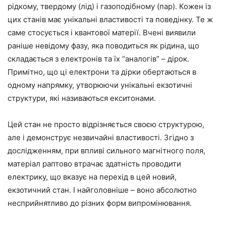
рідкому, твердому (лід) і газоподібному (пар). Кожен із
цих станів має унікальні властивості та поведінку. Те ж
саме стосується і квантової матерії. Вчені виявили
раніше невідому фазу, яка поводиться як рідина, що
складається з електронів та їх “аналогів” – дірок.
Примітно, що ці електрони та дірки обертаються в
одному напрямку, утворюючи унікальні екзотичні
структури, які називаються екситонами.
Цей стан не просто відрізняється своєю структурою,
але і демонструє незвичайні властивості. Згідно з
дослідженням, при впливі сильного магнітного поля,
матеріал раптово втрачає здатність проводити
електрику, що вказує на перехід в цей новий,
екзотичний стан. І найголовніше – воно абсолютно
несприйнятливо до різних форм випромінювання.