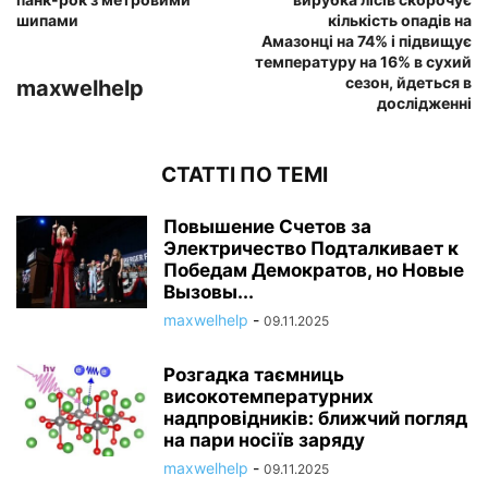
шипами
кількість опадів на
Амазонці на 74% і підвищує
температуру на 16% в сухий
сезон, йдеться в
maxwelhelp
дослідженні
СТАТТІ ПО ТЕМІ
Повышение Счетов за
Электричество Подталкивает к
Победам Демократов, но Новые
Вызовы...
maxwelhelp
-
09.11.2025
Розгадка таємниць
високотемпературних
надпровідників: ближчий погляд
на пари носіїв заряду
maxwelhelp
-
09.11.2025