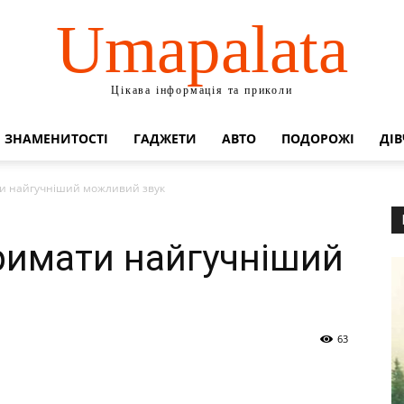
Umapalata
Цікава інформація та приколи
ЗНАМЕНИТОСТІ
ГАДЖЕТИ
АВТО
ПОДОРОЖІ
ДІВ
ти найгучніший можливий звук
тримати найгучніший
63