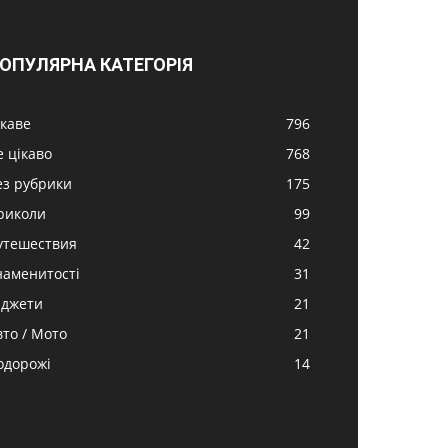
ОПУЛЯРНА КАТЕГОРІЯ
ікаве
796
е цікаво
768
ез рубрики
175
риколи
99
утешествия
42
наменитості
31
аджети
21
вто / Мото
21
одорожі
14