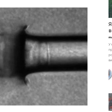
Я
в
ma
У 
пр
ро
ви