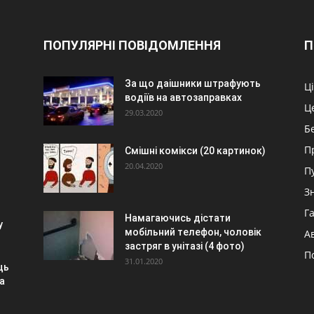
ПОПУЛЯРНІ ПОВІДОМЛЕННЯ
П
За що даішники штрафують
Ц
водіїв на автозаправках
Ц
29.03.2020
Б
П
Смішні комікси (20 картинок)
20.04.2020
П
З
Г
Намагаючись дістати
у
мобільний телефон, чоловік
А
застряг в унітазі (4 фото)
П
31.01.2020
ць
а