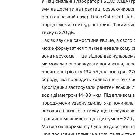
У Національній лабораторії SLAC (США) г
зуміла досягти на практиці розрахунково
рентгенівський лазер Linac Coherent Light
породжуючи в них ударні хвилі. Таким чи
тиску в 270 дБ.
Так як звук не самостійне явище, а свого
може формуватися тільки в невеликому с
вона нерухома — це відповідає нульовому
ми можемо спровокувати коливання, нарощ
досягненні рівня у 194 дБ для повітря і 
середу, яка проводить коливання – рух ча
Дослідники застосували рентгенівський л
води діаметром 14-30 мкм. Під впливом 
породжуючи ударну хвилю, яка починала 
високого і низького тиску, що і є звуковою
гранично можливого для цих умов – 270 
Метою експерименту було не досягнення 
При посиленні впливу на воду та замість