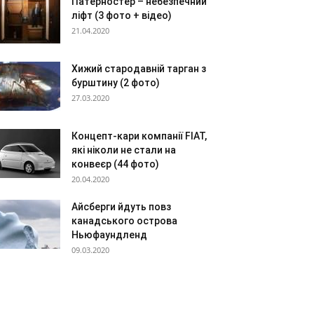
Патерностер – небезпечний
ліфт (3 фото + відео)
21.04.2020
Хижий стародавній тарган з
бурштину (2 фото)
27.03.2020
Концепт-кари компанії FIAT,
які ніколи не стали на
конвеєр (44 фото)
20.04.2020
Айсберги йдуть повз
канадського острова
Ньюфаундленд
09.03.2020