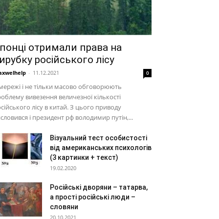
понці отримали права на
ирубку російського лісу
xwelhelp
-
11.12.2021
0
мережі і не тільки масово обговорюють
облему вивезення величезної кількості
сійського лісу в китай. З цього приводу
словився і президент рф володимир путін,...
Візуальний тест особистості
від американських психологів
(3 картинки + текст)
19.02.2020
Російські дворяни – татарва,
а прості російські люди –
словяни
20.10.2021