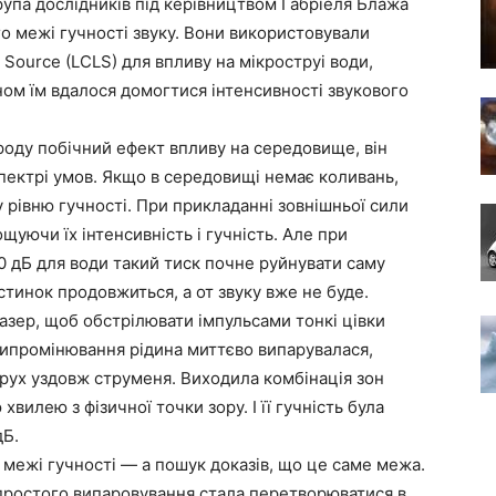
рупа дослідників під керівництвом Габріеля Блажа
го межі гучності звуку. Вони використовували
 Source (LCLS) для впливу на мікроструі води,
ном їм вдалося домогтися інтенсивності звукового
 роду побічний ефект впливу на середовище, він
пектрі умов. Якщо в середовищі немає коливань,
 рівню гучності. При прикладанні зовнішньої сили
уючи їх інтенсивність і гучність. Але при
270 дБ для води такий тиск почне руйнувати саму
стинок продовжиться, а от звуку вже не буде.
азер, щоб обстрілювати імпульсами тонкі цівки
випромінювання рідина миттєво випарувалася,
рух уздовж струменя. Виходила комбінація зон
 хвилею з фізичної точки зору. І її гучність була
дБ.
межі гучності — а пошук доказів, що це саме межа.
 простого випаровування стала перетворюватися в