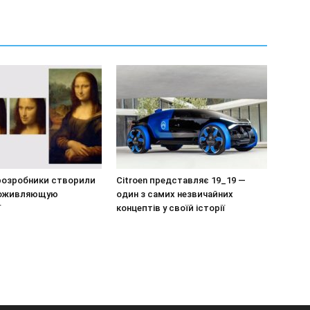
 розробники створили
Citroen представляє 19_19 —
 оживляющую
один з самих незвичайних
ї
концептів у своїй історії