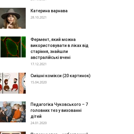
Катерина варнава
28.10.2021
Фермент, який можна
використовувати в ліках від
старіння, знайшли
австралійські вчені
17.12.2021
Смішні комікси (20 картинок)
15.04.2020
Педагогіка Чуковського – 7
головних тез у вихованні
дітей
24.01.2020