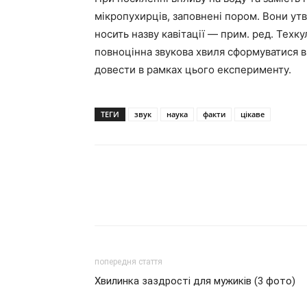
мікропухирців, заповнені пором. Вони ут
носить назву кавітації — прим. ред. Техк
повноцінна звукова хвиля сформуватися в
довести в рамках цього експерименту.
ТЕГИ
звук
наука
факти
цікаве
попередня стаття
Хвилинка заздрості для мужиків (3 фото)