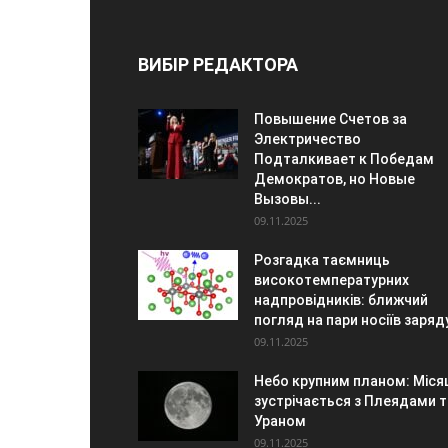
ВИБІР РЕДАКТОРА
Повышение Счетов за
Электричество
Подталкивает к Победам
Демократов, но Новые
Вызовы...
09.11.2025
Розгадка таємниць
високотемпературних
надпровідників: ближчий
погляд на пари носіїв заряд
09.11.2025
Небо крупним планом: Міся
зустрічається з Плеядами т
Ураном
09.11.2025