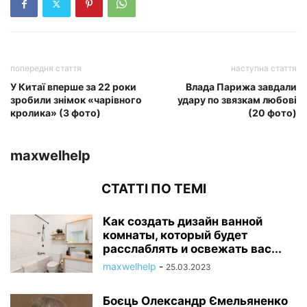
попередня стаття
наступна стаття
У Китаї вперше за 22 роки
Влада Парижа завдали
зробили знімок «чарівного
удару по звязкам любові
кролика» (3 фото)
(20 фото)
maxwelhelp
СТАТТІ ПО ТЕМІ
Как создать дизайн ванной
комнаты, который будет
расслаблять и освежать вас...
maxwelhelp
-
25.03.2023
Боєць Олександр Ємельяненко