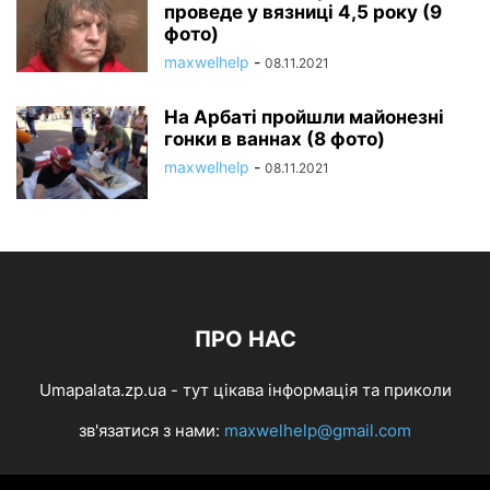
проведе у вязниці 4,5 року (9
фото)
maxwelhelp
-
08.11.2021
На Арбаті пройшли майонезні
гонки в ваннах (8 фото)
maxwelhelp
-
08.11.2021
ПРО НАС
Umapalata.zp.ua - тут цікава інформація та приколи
зв'язатися з нами:
maxwelhelp@gmail.com