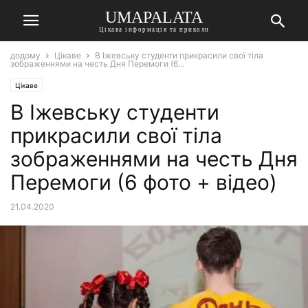
UMAPALATA
Цікава інформація та приколи
додому
Цікаве
В Іжевську студенти прикрасили свої тіла
зображеннями на честь Дня Перемоги (6...
Цікаве
В Іжевську студенти
прикрасили свої тіла
зображеннями на честь Дня
Перемоги (6 фото + відео)
21.04.2020