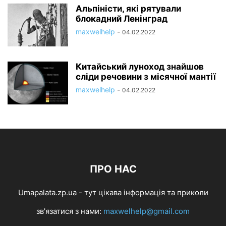
Альпіністи, які рятували
блокадний Ленінград
maxwelhelp
-
04.02.2022
Китайський луноход знайшов
сліди речовини з місячної мантії
maxwelhelp
-
04.02.2022
ПРО НАС
Umapalata.zp.ua - тут цікава інформація та приколи
зв'язатися з нами:
maxwelhelp@gmail.com