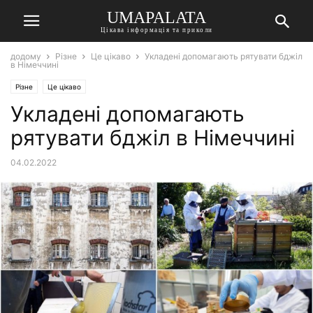
UMAPALATA
Цікава інформація та приколи
додому
Різне
Це цікаво
Укладені допомагають рятувати бджіл
в Німеччині
Різне
Це цікаво
Укладені допомагають
рятувати бджіл в Німеччині
04.02.2022