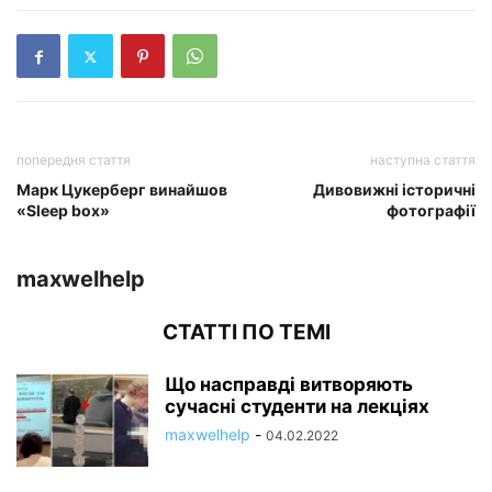
попередня стаття
наступна стаття
Марк Цукерберг винайшов
Дивовижні історичні
«Sleep box»
фотографії
maxwelhelp
СТАТТІ ПО ТЕМІ
Що насправді витворяють
сучасні студенти на лекціях
maxwelhelp
-
04.02.2022