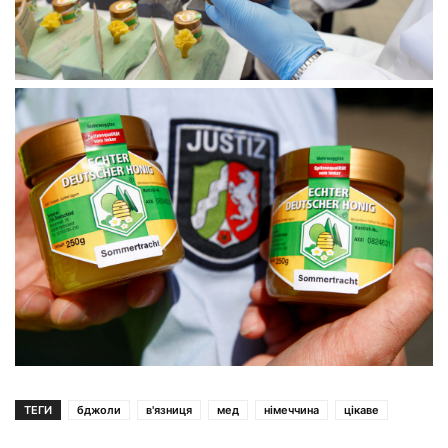
ТЕГИ
бджоли
в'язниця
мед
німеччина
цікаве