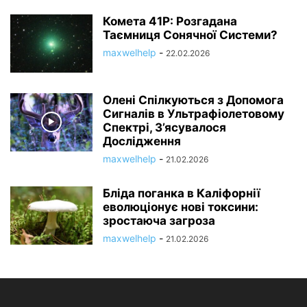
Комета 41P: Розгадана
Таємниця Сонячної Системи?
maxwelhelp
-
22.02.2026
Олені Спілкуються з Допомога
Сигналів в Ультрафіолетовому
Спектрі, З’ясувалося
Дослідження
maxwelhelp
-
21.02.2026
Бліда поганка в Каліфорнії
еволюціонує нові токсини:
зростаюча загроза
maxwelhelp
-
21.02.2026