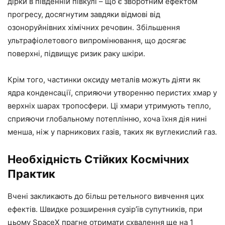
дірки в південній півкулі – що є зворотним ефектом
прогресу, досягнутим завдяки відмові від
озоноруйнівних хімічних речовин. Збільшення
ультрафіолетового випромінювання, що досягає
поверхні, підвищує ризик раку шкіри.
Крім того, частинки оксиду металів можуть діяти як
ядра конденсації, сприяючи утворенню перистих хмар у
верхніх шарах тропосфери. Ці хмари утримують тепло,
сприяючи глобальному потеплінню, хоча їхня дія нині
менша, ніж у парникових газів, таких як вуглекислий газ.
Необхідність Стійких Космічних
Практик
Вчені закликають до більш ретельного вивчення цих
ефектів. Швидке розширення сузір’їв супутників, при
цьому SpaceX прагне отримати схвалення ще на 1