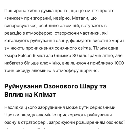
Поширена хибна думка про те, що це сміття просто
«зникає» при згоранні, невірно. Метали, що
випаровуються, особливо алюміній, вступають в
реакцію з атмосферою, створюючи частинки, які
каталізують руйнування озону, формують висотні хмари і
змінюють проникнення сонячного світла. Тільки одна
хмара Falcon 9 містила близько 30 кілограмів літію, але
набагато більше алюмінію, вивільняючи приблизно 1000
тонн оксиду алюмінію в атмосферу щорічно.
Руйнування Озонового Шару та
Вплив на Клімат
Наслідки цього забруднення може бути серйозними.
Частки оксиду алюмінію прискорюють руйнування
озону в стратосфері, загрожуючи розширенням озонової