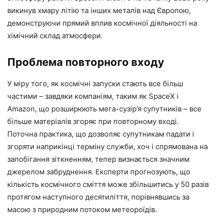
викинув хмару літію та інших металів над Європою,
демонструючи прямий вплив космічної діяльності на
хімічний склад атмосфери.
Проблема повторного входу
У міру того, як космічні запуски стають все більш
частими – завдяки компаніям, таким як SpaceX і
Amazon, що розширюють мега-сузір’я супутників – все
більше матеріалів згоряє при повторному вході.
Поточна практика, що дозволяє супутникам падати і
згоряти наприкінці терміну служби, хоч і спрямована на
запобігання зіткненням, тепер визнається значним
джерелом забруднення. Експерти прогнозують, що
кількість космічного сміття може збільшитись у 50 разів
протягом наступного десятиліття, порівнявшись за
масою з природним потоком метеороїдів.