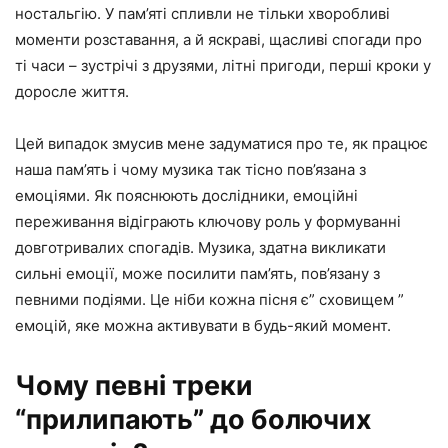
ностальгію. У пам’яті спливли не тільки хворобливі
моменти розставання, а й яскраві, щасливі спогади про
ті часи – зустрічі з друзями, літні пригоди, перші кроки у
доросле життя.
Цей випадок змусив мене задуматися про те, як працює
наша пам’ять і чому музика так тісно пов’язана з
емоціями. Як пояснюють дослідники, емоційні
переживання відіграють ключову роль у формуванні
довготривалих спогадів. Музика, здатна викликати
сильні емоції, може посилити пам’ять, пов’язану з
певними подіями. Це ніби кожна пісня є” сховищем ”
емоцій, яке можна активувати в будь-який момент.
Чому певні треки
“прилипають” до болючих