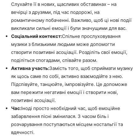
Слухайте її в нових, щасливих обставинах – на
вечірці з друзями, під час подорожі, на
романтичному побаченні. Важливо, щоб ці нові події
викликали сильні емоції і були значущими для вас.
Соціальний контекст:
Спільне прослуховування
музики з близькими людьми може допомогти
створити позитивні асоціації. Розділіть свої емоції,
поділіться спогадами, співайте разом.
Активна участь:
Замість того, щоб сприймати музику
як щось саме по собі, активно взаємодійте з нею.
Підспівуйте, танцюйте, імпровізуйте. Це допоможе
вам пережити негативні емоції і створити нові,
позитивні асоціації.
Час:
Іноді просто необхідний час, щоб емоційне
забарвлення пісні змінилася. З часом біль і
розчарування поступаються місцем ностальгії та
вдячності.