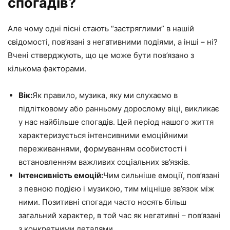
спогадів?
Але чому одні пісні стають “застряглими” в нашій
свідомості, пов’язані з негативними подіями, а інші – ні?
Вчені стверджують, що це може бути пов’язано з
кількома факторами.
Вік:
Як правило, музика, яку ми слухаємо в
підлітковому або ранньому дорослому віці, викликає
у нас найбільше спогадів. Цей період нашого життя
характеризується інтенсивними емоційними
переживаннями, формуванням особистості і
встановленням важливих соціальних зв’язків.
Інтенсивність емоцій:
Чим сильніше емоції, пов’язані
з певною подією і музикою, тим міцніше зв’язок між
ними. Позитивні спогади часто носять більш
загальний характер, в той час як негативні – пов’язані
з конкретними деталями.