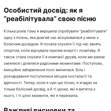
Особистий досвід: як я
“реабілітувала” свою пісню
Кілька років тому я вирішила спробувати “реабілітувати”
одну з пісень, яка довгий час асоціювалася у мене з
болючим досвідом. Я почала слухати її під час занять
спортом, коли відчувала прилив енергії і позитиву. Я
також стала слухати її в компанії друзів, коли ми разом
сміялися і ділилися радісними моментами. Поступово,
емоційне забарвлення пісні змінилася. Біль і
розчарування поступилися місцем ностальгії та
вдячності. Тепер, коли я чую цю пісню, я згадую не
тільки болісний досвід, а й ті уроки, які я витягла з
нього, і ті цінні моменти, які я пережила.
Важливі висновки та