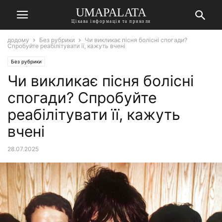
UMAPALATA
Цікава інформація та приколи
додому
Без рубрики
Чи викликає пісня болісні спогади?
Спробуйте реабілітувати її, кажуть вчені
Без рубрики
Чи викликає пісня болісні
спогади? Спробуйте
реабілітувати її, кажуть
вчені
28.07.2025