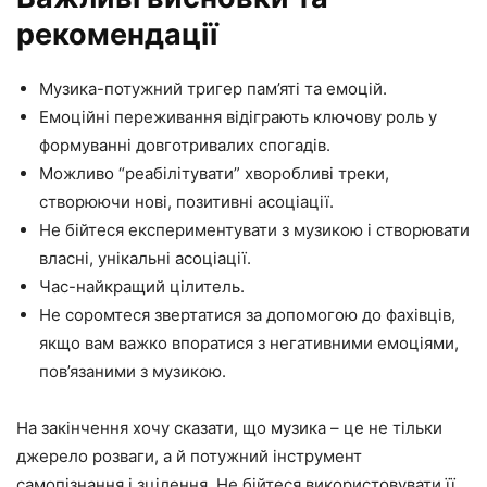
рекомендації
Музика-потужний тригер пам’яті та емоцій.
Емоційні переживання відіграють ключову роль у
формуванні довготривалих спогадів.
Можливо “реабілітувати” хворобливі треки,
створюючи нові, позитивні асоціації.
Не бійтеся експериментувати з музикою і створювати
власні, унікальні асоціації.
Час-найкращий цілитель.
Не соромтеся звертатися за допомогою до фахівців,
якщо вам важко впоратися з негативними емоціями,
пов’язаними з музикою.
На закінчення хочу сказати, що музика – це не тільки
джерело розваги, а й потужний інструмент
самопізнання і зцілення. Не бійтеся використовувати її