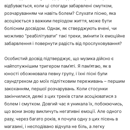
відбувається, коли ці спогади забарвлені смутком,
розчаруванням чи навіть болем? Слухати пісню, яка
асоціюється з важким періодом життя, може бути
болісним досвідом. Однак, як стверджують вчені, чи
можливо “реабілітувати” такі треки, змінити їх емоційне
забарвлення і повернути радість від прослуховування?
Особистий досвід підтверджує, що музика дійсно є
найпотужнішим тригером пам’яті. Я пам’ятаю, як в
юності обожнювала певну групу, і їхні пісні були
саундтреком до моїх підлітковим переживань – першим
закоханням, першої розчарувань. Коли стосунки
закінчилися, деякі з цих треків стали асоціюватися з
болем і смутком. Довгий час я уникала їх, побоюючись,
що вони знову викличуть негативні емоції. Але одного
разу, через багато років, я почула одну з цих пісень в
магазині, і несподівано відчула не біль, а легку