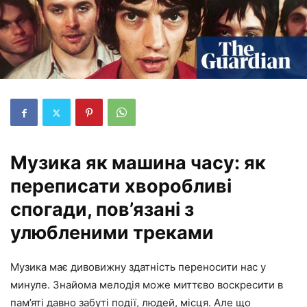
Музика як машина часу: як
переписати хворобливі
спогади, пов’язані з
улюбленими треками
Музика має дивовижну здатність переносити нас у
минуле. Знайома мелодія може миттєво воскресити в
пам’яті давно забуті події, людей, місця. Але що