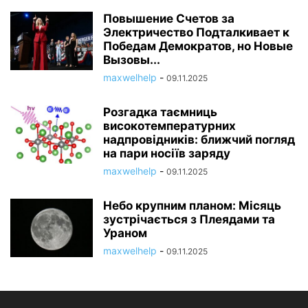
Повышение Счетов за
Электричество Подталкивает к
Победам Демократов, но Новые
Вызовы...
maxwelhelp
-
09.11.2025
Розгадка таємниць
високотемпературних
надпровідників: ближчий погляд
на пари носіїв заряду
maxwelhelp
-
09.11.2025
Небо крупним планом: Місяць
зустрічається з Плеядами та
Ураном
maxwelhelp
-
09.11.2025