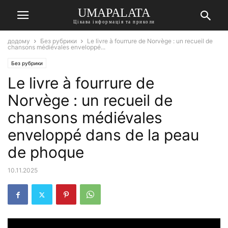
UMAPALATA
Цікава інформація та приколи
додому
Без рубрики
Le livre à fourrure de Norvège : un recueil de
chansons médiévales enveloppé...
Без рубрики
Le livre à fourrure de
Norvège : un recueil de
chansons médiévales
enveloppé dans de la peau
de phoque
10.11.2025