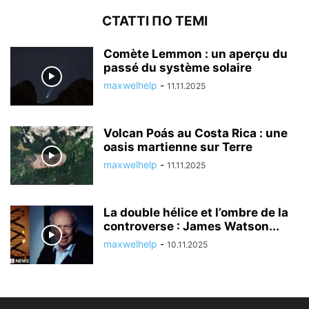
СТАТТІ ПО ТЕМІ
Comète Lemmon : un aperçu du
passé du système solaire
maxwelhelp
-
11.11.2025
Volcan Poás au Costa Rica : une
oasis martienne sur Terre
maxwelhelp
-
11.11.2025
La double hélice et l’ombre de la
controverse : James Watson...
maxwelhelp
-
10.11.2025