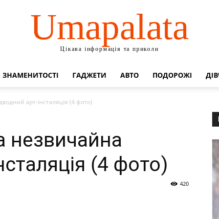
Umapalata
Цікава інформація та приколи
ЗНАМЕНИТОСТІ
ГАДЖЕТИ
АВТО
ПОДОРОЖІ
ДІВ
водний арт-інсталяція (4 фото)
а незвичайна
нсталяція (4 фото)
420