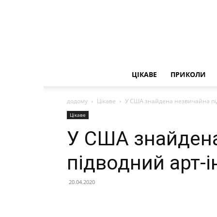
ЦІКАВЕ
ПРИКОЛИ
додому
Цікаве
У США знайдена незвичайна під
Цікаве
У США знайден
підводний арт-і
20.04.2020