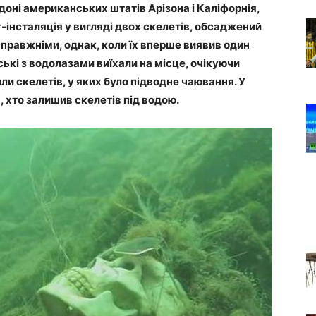
доні американських штатів Арізона і Каліфорнія,
-інсталяція у вигляді двох скелетів, обсаджений
справжніми, однак, коли їх вперше виявив один
ські з водолазами виїхали на місце, очікуючи
ли скелетів, у яких було підводне чаювання. У
, хто залишив скелетів під водою.