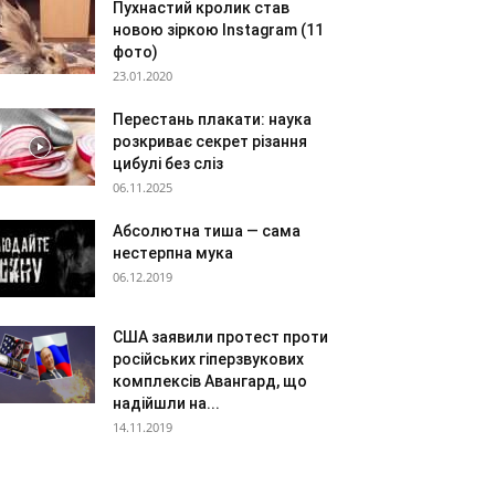
Пухнастий кролик став
новою зіркою Instagram (11
фото)
23.01.2020
Перестань плакати: наука
розкриває секрет різання
цибулі без сліз
06.11.2025
Абсолютна тиша — сама
нестерпна мука
06.12.2019
США заявили протест проти
російських гіперзвукових
комплексів Авангард, що
надійшли на...
14.11.2019