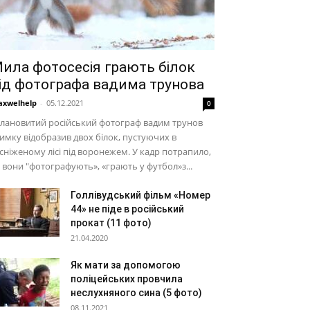
ила фотосесія грають білок
ід фотографа вадима трунова
xwelhelp
-
05.12.2021
0
лановитий російський фотограф вадим трунов
имку відобразив двох білок, пустуючих в
сніженому лісі під воронежем. У кадр потрапило,
 вони "фотографують», «грають у футбол»з...
Голлівудський фільм «Номер
44» не піде в російський
прокат (11 фото)
21.04.2020
Як мати за допомогою
поліцейських провчила
неслухняного сина (5 фото)
08.11.2021