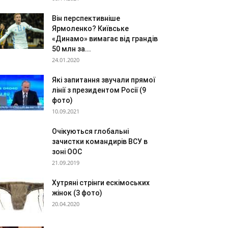
Він перспективніше
Ярмоленко? Київське
«Динамо» вимагає від грандів
50 млн за...
24.01.2020
Які запитання звучали прямої
лінії з президентом Росії (9
фото)
10.09.2021
Очікуються глобальні
зачистки командирів ВСУ в
зоні ООС
21.09.2019
Хутряні стрінги ескімоських
жінок (3 фото)
20.04.2020