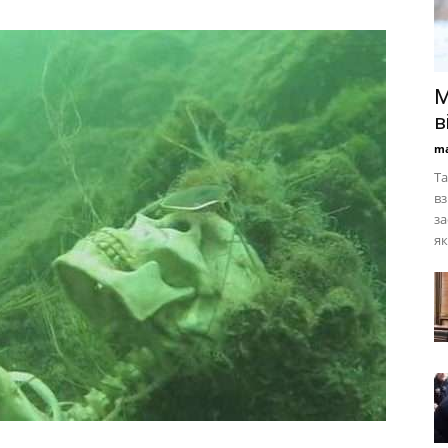
М
в
ma
Та
вз
за
як