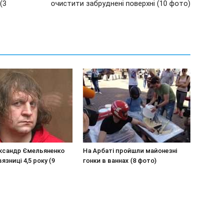
(3
очистити забруднені поверхні (10 фото)
ксандр Ємельяненко
На Арбаті пройшли майонезні
язниці 4,5 року (9
гонки в ваннах (8 фото)