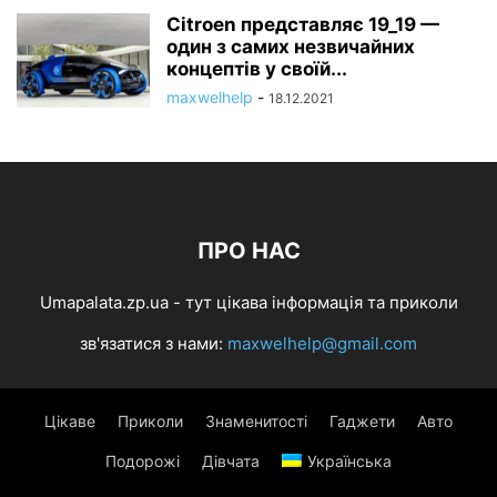
Citroen представляє 19_19 —
один з самих незвичайних
концептів у своїй...
maxwelhelp
-
18.12.2021
ПРО НАС
Umapalata.zp.ua - тут цікава інформація та приколи
зв'язатися з нами:
maxwelhelp@gmail.com
Цікаве
Приколи
Знаменитості
Гаджети
Авто
Подорожі
Дівчата
Українська