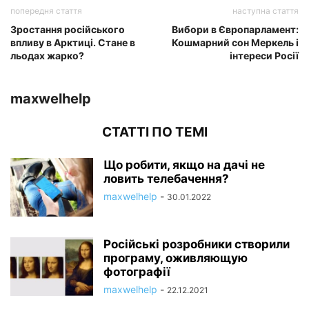
попередня стаття
наступна стаття
Зростання російського
Вибори в Європарламент:
впливу в Арктиці. Стане в
Кошмарний сон Меркель і
льодах жарко?
інтереси Росії
maxwelhelp
СТАТТІ ПО ТЕМІ
Що робити, якщо на дачі не
ловить телебачення?
maxwelhelp
-
30.01.2022
Російські розробники створили
програму, оживляющую
фотографії
maxwelhelp
-
22.12.2021