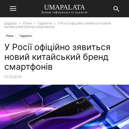
UMAPALATA
Цікава інформація та приколи
додому
Різне
Гаджети
У Росії офіційно зявиться новий
китайський бренд смартфонів
Різне
Гаджети
У Росії офіційно зявиться
новий китайський бренд
смартфонів
01.12.2019