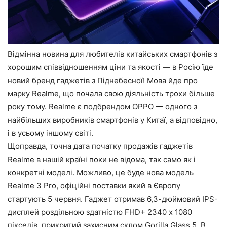
Відмінна новина для любителів китайських смартфонів з
хорошим співвідношенням ціни та якості — в Росію їде
новий бренд гаджетів з Піднебесної! Мова йде про
марку Realme, що почала свою діяльність трохи більше
року тому. Realme є подбрендом OPPO — одного з
найбільших виробників смартфонів у Китаї, а відповідно,
і в усьому іншому світі.
Щоправда, точна дата початку продажів гаджетів
Realme в нашій країні поки не відома, так само як і
конкретні моделі. Можливо, це буде нова модель
Realme 3 Pro, офіційні поставки який в Європу
стартують 5 червня. Гаджет отримав 6,3-дюймовий IPS-
дисплей роздільною здатністю FHD+ 2340 х 1080
пікселів, прикритий захисним склом Gorilla Glass 5. В