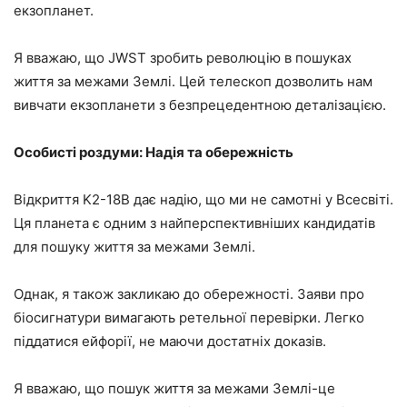
екзопланет.
Я вважаю, що JWST зробить революцію в пошуках
життя за межами Землі. Цей телескоп дозволить нам
вивчати екзопланети з безпрецедентною деталізацією.
Особисті роздуми: Надія та обережність
Відкриття K2-18B дає надію, що ми не самотні у Всесвіті.
Ця планета є одним з найперспективніших кандидатів
для пошуку життя за межами Землі.
Однак, я також закликаю до обережності. Заяви про
біосигнатури вимагають ретельної перевірки. Легко
піддатися ейфорії, не маючи достатніх доказів.
Я вважаю, що пошук життя за межами Землі-це