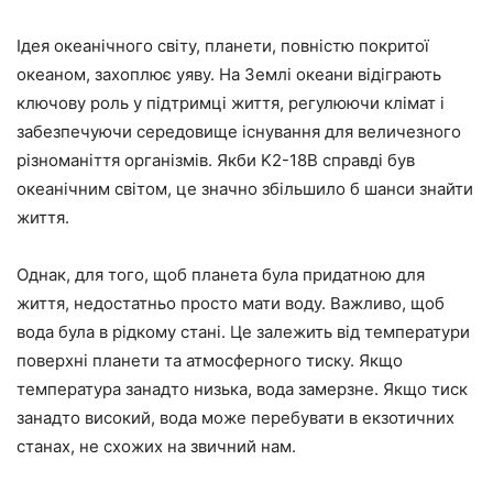
Ідея океанічного світу, планети, повністю покритої
океаном, захоплює уяву. На Землі океани відіграють
ключову роль у підтримці життя, регулюючи клімат і
забезпечуючи середовище існування для величезного
різноманіття організмів. Якби K2-18B справді був
океанічним світом, це значно збільшило б шанси знайти
життя.
Однак, для того, щоб планета була придатною для
життя, недостатньо просто мати воду. Важливо, щоб
вода була в рідкому стані. Це залежить від температури
поверхні планети та атмосферного тиску. Якщо
температура занадто низька, вода замерзне. Якщо тиск
занадто високий, вода може перебувати в екзотичних
станах, не схожих на звичний нам.