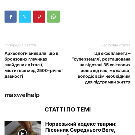
попередня стаття
наступна стаття
Археологи виявили, що в
Ця екзопланета –
бронзових глечиках,
“суперземля”, розташована
знайдених в Італії,
на відстані 35 світлових
міститься мед 2500-річної
років від нас, можливо,
давності
володіє всім необхідним
для підтримки життя
maxwelhelp
СТАТТІ ПО ТЕМІ
Норвезький кодекс тварин:
Пісенник Середнього Веге,