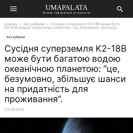
UMAPALATA
Цікава інформація та приколи
додому
Без рубрики
Сусідня суперземля K2-18B може бути
багатою водою океанічною планетою: “це, безумовно, збільшує...
Без рубрики
Сусідня суперземля K2-18B
може бути багатою водою
океанічною планетою: “це,
безумовно, збільшує шанси
на придатність для
проживання”.
03.08.2025