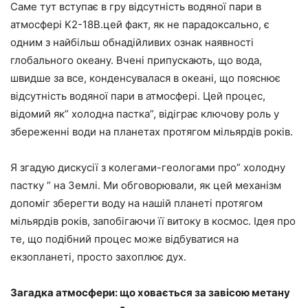
Саме тут вступає в гру відсутність водяної пари в
атмосфері K2-18B.цей факт, як не парадоксально, є
одним з найбільш обнадійливих ознак наявності
глобального океану. Вчені припускають, що вода,
швидше за все, конденсувалася в океані, що пояснює
відсутність водяної пари в атмосфері. Цей процес,
відомий як” холодна пастка”, відіграє ключову роль у
збереженні води на планетах протягом мільярдів років.
Я згадую дискусії з колегами-геологами про” холодну
пастку ” на Землі. Ми обговорювали, як цей механізм
допоміг зберегти воду на нашій планеті протягом
мільярдів років, запобігаючи її витоку в космос. Ідея про
те, що подібний процес може відбуватися на
екзопланеті, просто захоплює дух.
Загадка атмосфери: що ховається за завісою метану