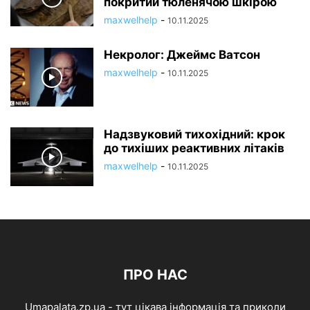
покритий тюленячою шкірою
maxwelhelp
-
10.11.2025
Некролог: Джеймс Ватсон
maxwelhelp
-
10.11.2025
Надзвуковий тихохідний: крок
до тихіших реактивних літаків
maxwelhelp
-
10.11.2025
ПРО НАС
Umapalata.zp.ua - тут цікава інформація та приколи