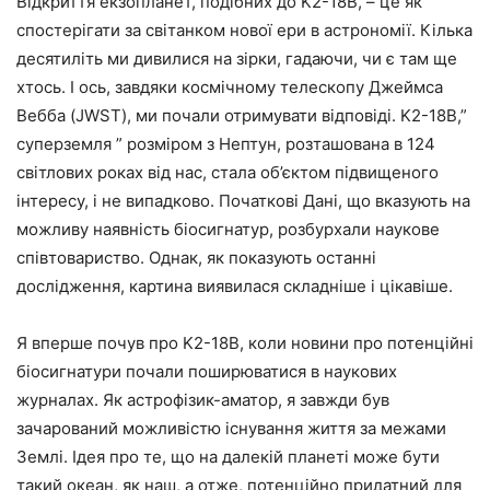
Відкриття екзопланет, подібних до K2-18B, – це як
спостерігати за світанком нової ери в астрономії. Кілька
десятиліть ми дивилися на зірки, гадаючи, чи є там ще
хтось. І ось, завдяки космічному телескопу Джеймса
Вебба (JWST), ми почали отримувати відповіді. K2-18B,”
суперземля ” розміром з Нептун, розташована в 124
світлових роках від нас, стала об’єктом підвищеного
інтересу, і не випадково. Початкові Дані, що вказують на
можливу наявність біосигнатур, розбурхали наукове
співтовариство. Однак, як показують останні
дослідження, картина виявилася складніше і цікавіше.
Я вперше почув про K2-18B, коли новини про потенційні
біосигнатури почали поширюватися в наукових
журналах. Як астрофізик-аматор, я завжди був
зачарований можливістю існування життя за межами
Землі. Ідея про те, що на далекій планеті може бути
такий океан, як наш, а отже, потенційно придатний для