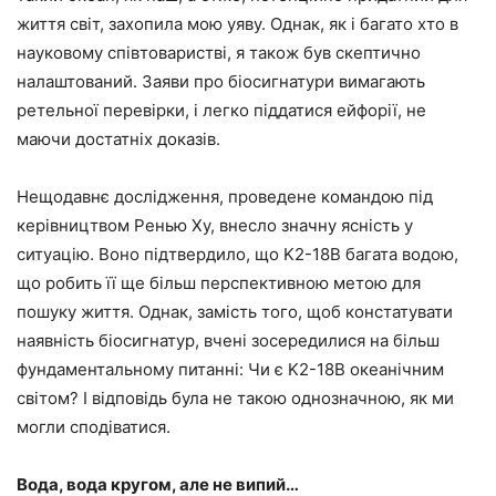
життя світ, захопила мою уяву. Однак, як і багато хто в
науковому співтоваристві, я також був скептично
налаштований. Заяви про біосигнатури вимагають
ретельної перевірки, і легко піддатися ейфорії, не
маючи достатніх доказів.
Нещодавнє дослідження, проведене командою під
керівництвом Ренью Ху, внесло значну ясність у
ситуацію. Воно підтвердило, що K2-18B багата водою,
що робить її ще більш перспективною метою для
пошуку життя. Однак, замість того, щоб констатувати
наявність біосигнатур, вчені зосередилися на більш
фундаментальному питанні: Чи є K2-18B океанічним
світом? І відповідь була не такою однозначною, як ми
могли сподіватися.
Вода, вода кругом, але не випий…