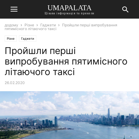
UMAPALATA
Цікава інформація та приколи
додому
Різне
Гаджети
Пройшли перші випробування
пятимісного літаючого таксі
Різне
Гаджети
Пройшли перші
випробування пятимісного
літаючого таксі
26.02.2020