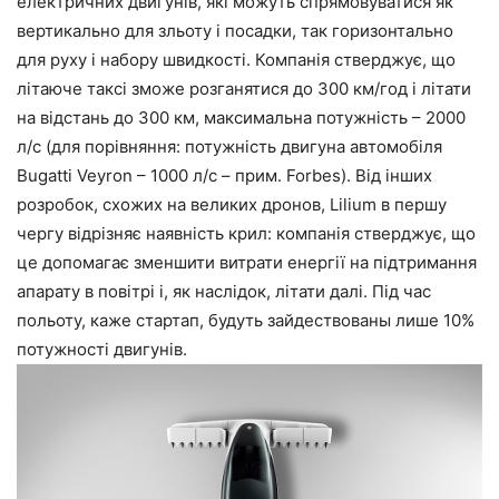
електричних двигунів, які можуть спрямовуватися як
вертикально для зльоту і посадки, так горизонтально
для руху і набору швидкості. Компанія стверджує, що
літаюче таксі зможе розганятися до 300 км/год і літати
на відстань до 300 км, максимальна потужність – 2000
л/с (для порівняння: потужність двигуна автомобіля
Bugatti Veyron – 1000 л/с – прим. Forbes). Від інших
розробок, схожих на великих дронов, Lilium в першу
чергу відрізняє наявність крил: компанія стверджує, що
це допомагає зменшити витрати енергії на підтримання
апарату в повітрі і, як наслідок, літати далі. Під час
польоту, каже стартап, будуть зайдествованы лише 10%
потужності двигунів.