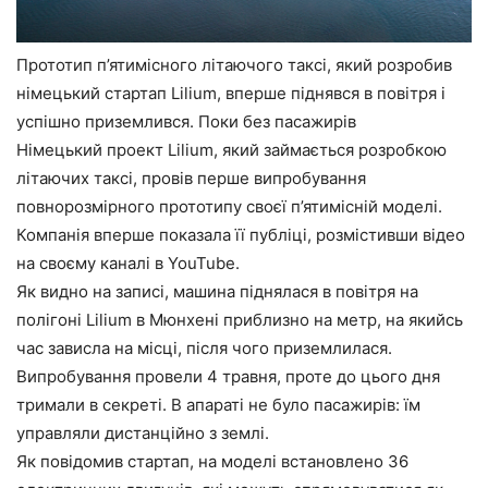
Прототип п’ятимісного літаючого таксі, який розробив
німецький стартап Lilium, вперше піднявся в повітря і
успішно приземлився. Поки без пасажирів
Німецький проект Lilium, який займається розробкою
літаючих таксі, провів перше випробування
повнорозмірного прототипу своєї п’ятимісній моделі.
Компанія вперше показала її публіці, розмістивши відео
на своєму каналі в YouTube.
Як видно на записі, машина піднялася в повітря на
полігоні Lilium в Мюнхені приблизно на метр, на якийсь
час зависла на місці, після чого приземлилася.
Випробування провели 4 травня, проте до цього дня
тримали в секреті. В апараті не було пасажирів: їм
управляли дистанційно з землі.
Як повідомив стартап, на моделі встановлено 36