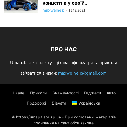
концептів у своїй...
maxwelhelp
-
18.12.2021
ПРО НАС
Umapalata.zp.ua - тут цікава інформація та приколи
зв'язатися з нами:
maxwelhelp@gmail.com
Цікаве
Приколи
Знаменитості
Гаджети
Авто
Подорожі
Дівчата
Українська
© https://umapalata.zp.ua - При копіюванні матеріалів
посилання на сайт обов'язкове