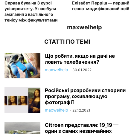
Справа була на 3 курсі
Елізабет Перріш — перший
університету. У нас були
генно-модифікований осіб
змагання з настільного
тенісу між факультетами
maxwelhelp
СТАТТІ ПО ТЕМІ
Що робити, якщо на дачі не
ловить телебачення?
maxwelhelp
-
30.01.2022
Російські розробники створили
програму, оживляющую
фотографії
maxwelhelp
-
22.12.2021
Citroen представляє 19_19 —
один з самих незвичайних