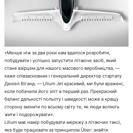
«Менше ніж за два роки нам вдалося розробити,
побудувати і успішно запустити літаюче засіб, який
стане взірцем для нашого масового виробництва, —
каже співзасновник і генеральний директор стартапу
Деніел Віганд. — Lilium Jet красивий, ми були вражені,
коли побачили його зліт в перший раз. Прекрасний
баланс дальності польоту і швидкості може в кращу
сторону змінити по всьому світу те, як люди воліють
жити і подорожувати».
Lilium має намір побудувати мережу з літаючих таксі,
яка буде працювати за принципом Über: знайти