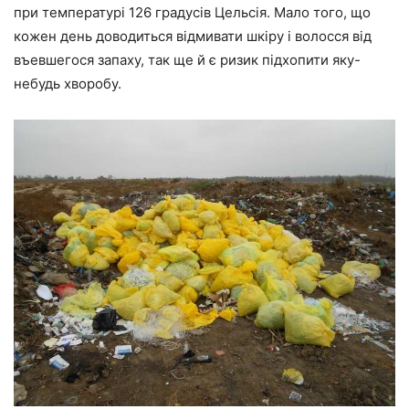
при температурі 126 градусів Цельсія. Мало того, що
кожен день доводиться відмивати шкіру і волосся від
въевшегося запаху, так ще й є ризик підхопити яку-
небудь хворобу.