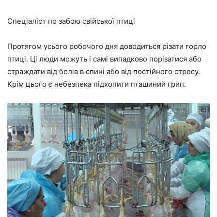
Спеціаліст по забою свійської птиці
Протягом усього робочого дня доводиться різати горло
птиці. Ці люди можуть і самі випадково порізатися або
страждати від болів в спині або від постійного стресу.
Крім цього є небезпека підхопити пташиний грип.