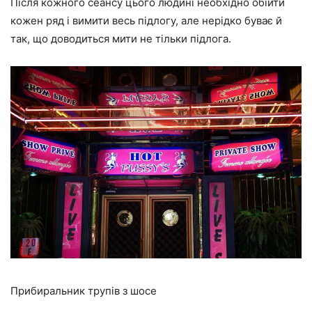
Після кожного сеансу цього людині необхідно обійти
кожен ряд і вимити весь підлогу, але нерідко буває й
так, що доводиться мити не тільки підлога.
Прибиральник трупів з шосе