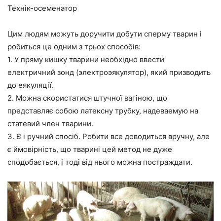
Технік-осеменатор
Цим людям можуть доручити добути сперму тварин і
робиться це одним з трьох способів:
1. У пряму кишку тварини необхідно ввести
електричний зонд (электроэякулятор), який призводить
до еякуляції.
2. Можна скористатися штучної вагіною, що
представляє собою латексну трубку, надеваемую на
статевий член тварини.
3. Є і ручний спосіб. Робити все доводиться вручну, але
є ймовірність, що тварині цей метод не дуже
сподобається, і тоді від нього можна постраждати.