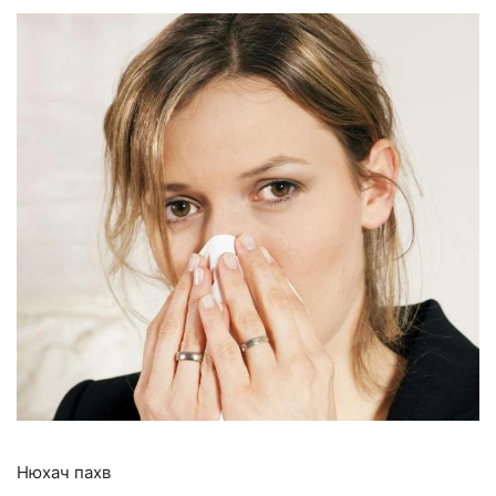
Нюхач пахв