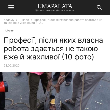
UMAPALATA
Цікава інформація та приколи
додому
Цікаве
Професії, після яких власна робота здається не
такою вже й жахливої (10...
Цікаве
Професії, після яких власна
робота здається не такою
вже й жахливої (10 фото)
28.02.2020