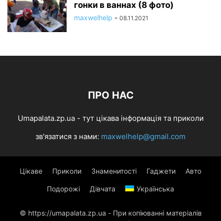
гонки в ваннах (8 фото)
maxwelhelp
-
08.11.2021
ПРО НАС
Umapalata.zp.ua - тут цікава інформація та приколи
зв'язатися з нами:
maxwelhelp@gmail.com
Цікаве
Приколи
Знаменитості
Гаджети
Авто
Подорожі
Дівчата
Українська
© https://umapalata.zp.ua - При копіюванні матеріалів