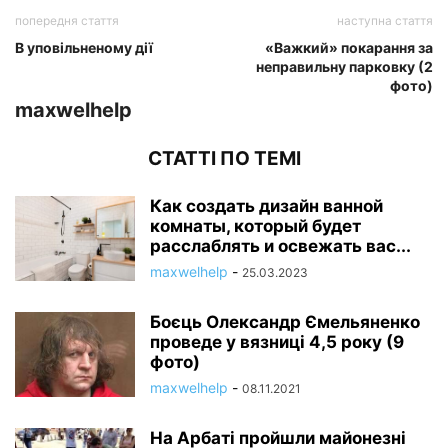
попередня стаття
наступна стаття
В уповільненому дії
«Важкий» покарання за
неправильну парковку (2
фото)
maxwelhelp
СТАТТІ ПО ТЕМІ
Как создать дизайн ванной
комнаты, который будет
расслаблять и освежать вас...
maxwelhelp
-
25.03.2023
Боєць Олександр Ємельяненко
проведе у вязниці 4,5 року (9
фото)
maxwelhelp
-
08.11.2021
На Арбаті пройшли майонезні