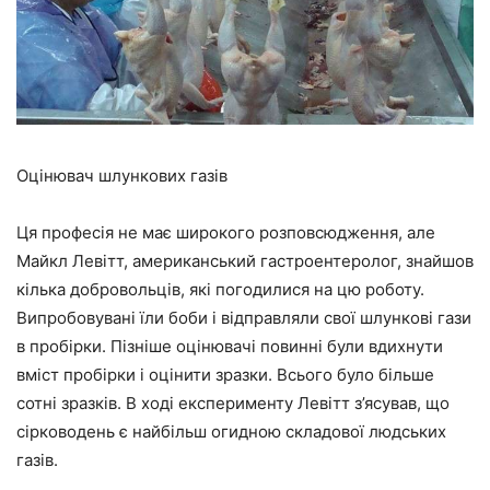
Оцінювач шлункових газів
Ця професія не має широкого розповсюдження, але
Майкл Левітт, американський гастроентеролог, знайшов
кілька добровольців, які погодилися на цю роботу.
Випробовувані їли боби і відправляли свої шлункові гази
в пробірки. Пізніше оцінювачі повинні були вдихнути
вміст пробірки і оцінити зразки. Всього було більше
сотні зразків. В ході експерименту Левітт з’ясував, що
сірководень є найбільш огидною складової людських
газів.