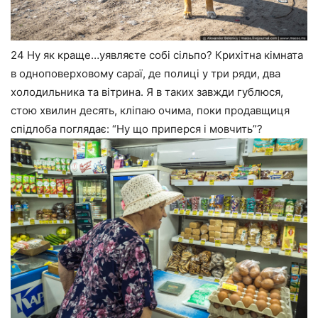
24 Ну як краще…уявляєте собі сільпо? Крихітна кімната
в одноповерховому сараї, де полиці у три ряди, два
холодильника та вітрина. Я в таких завжди гублюся,
стою хвилин десять, кліпаю очима, поки продавщиця
спідлоба поглядає: “Ну що приперся і мовчить”?