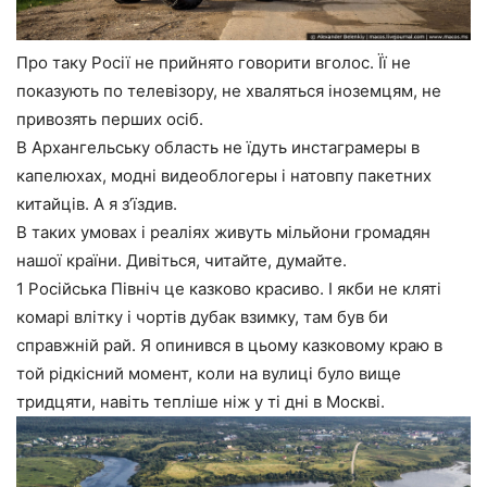
Про таку Росії не прийнято говорити вголос. Її не
показують по телевізору, не хваляться іноземцям, не
привозять перших осіб.
В Архангельську область не їдуть инстаграмеры в
капелюхах, модні видеоблогеры і натовпу пакетних
китайців. А я з’їздив.
В таких умовах і реаліях живуть мільйони громадян
нашої країни. Дивіться, читайте, думайте.
1 Російська Північ це казково красиво. І якби не кляті
комарі влітку і чортів дубак взимку, там був би
справжній рай. Я опинився в цьому казковому краю в
той рідкісний момент, коли на вулиці було вище
тридцяти, навіть тепліше ніж у ті дні в Москві.