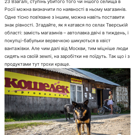
23 Взагалі, ступінь убитого того чи іншого селища в
Росії можна визначити по наявності в ньому магазинів.
Одне тісно пов’язане з іншим, можна навіть поставити
знак рівності. Згадайте, як я катався по селах Тверській
області: замість магазинів – автолавка двічі в тиждень, і
покупці-бабульки вервечкою шикуються в хвіст
вантажівки. Але чим далі від Москви, тим міцніше люди
сидять на своїй землі, на заробітки не поїдуть. Так що і з
продуктами тут трохи краще.