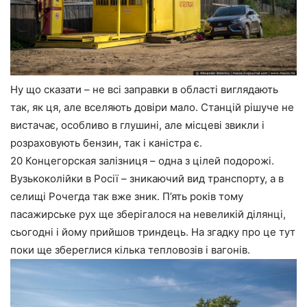
Ну що сказати – не всі заправки в області виглядають
так, як ця, але вселяють довіри мало. Станцій рішуче не
вистачає, особливо в глушині, але місцеві звикли і
розраховують бензин, так і каністра є.
20 Концегорская залізниця – одна з цілей подорожі.
Вузькоколійки в Росії – зникаючий вид транспорту, а в
селищі Рочегда так вже зник. П’ять років тому
пасажирське рух ще зберігалося на невеликій ділянці,
сьогодні і йому прийшов триндець. На згадку про це тут
поки ще збереглися кілька тепловозів і вагонів.