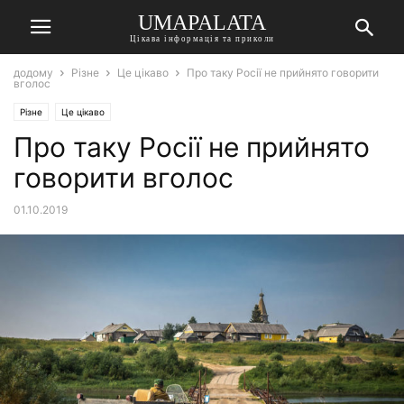
UMAPALATA
Цікава інформація та приколи
додому
Різне
Це цікаво
Про таку Росії не прийнято говорити
вголос
Різне
Це цікаво
Про таку Росії не прийнято
говорити вголос
01.10.2019