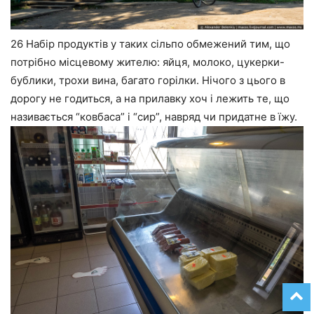
26 Набір продуктів у таких сільпо обмежений тим, що
потрібно місцевому жителю: яйця, молоко, цукерки-
бублики, трохи вина, багато горілки. Нічого з цього в
дорогу не годиться, а на прилавку хоч і лежить те, що
називається “ковбаса” і “сир”, навряд чи придатне в їжу.