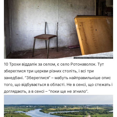
10 Трохи віддалік за селом, є село Ротонаволок. Тут
збереглися три церкви різних століть, і всі три
занедбані. “Збереглися” – мабуть найправильніше опис
того, що відбувається в області. Не в сенсі, що стежать і
доглядають, а в сенсі – “поки ще не згнило”.