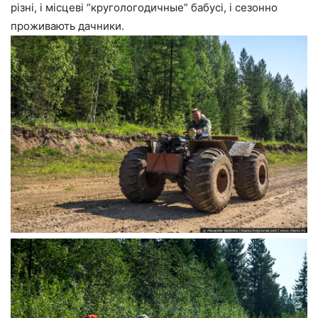
різні, і місцеві “кругологодичные” бабусі, і сезонно
проживають дачники.