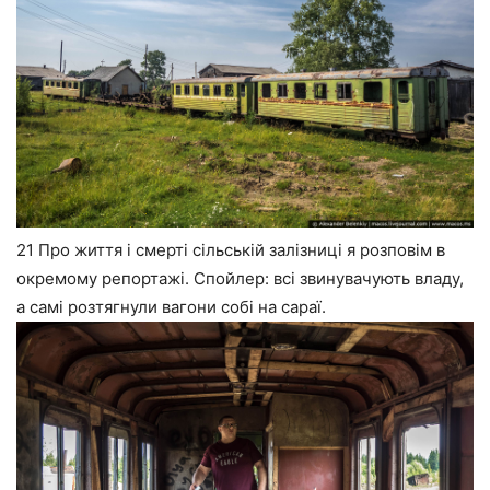
21 Про життя і смерті сільській залізниці я розповім в
окремому репортажі. Спойлер: всі звинувачують владу,
а самі розтягнули вагони собі на сараї.