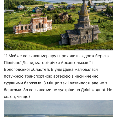
11 Майже весь наш маршрут проходить вздовж берега
Північної Двіни, матері-річки Архангельської і
Вологодської областей. В уяві Двіна малювалася
потужною транспортною артерією з нескінченно
гудящими баржами. З міццю так і виявилося, але не з
баржами. За весь час ми не зустріли на Двіні жодної. Не
сезон, чи що?