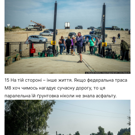
15 На тій стороні – інше життя. Якщо федеральна траса
М8 хоч чимось нагадує сучасну дорогу, то ця
паралельна їй ґрунтовка ніколи не знала асфальту.