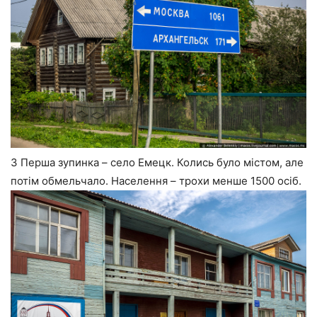
3 Перша зупинка – село Емецк. Колись було містом, але
потім обмельчало. Населення – трохи менше 1500 осіб.