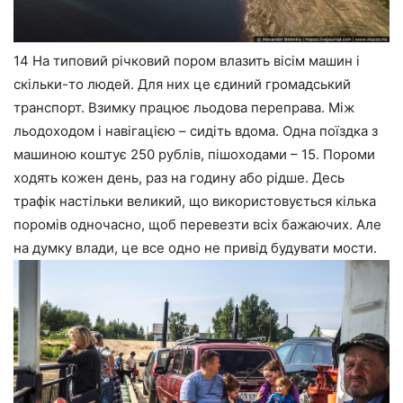
14 На типовий річковий пором влазить вісім машин і
скільки-то людей. Для них це єдиний громадський
транспорт. Взимку працює льодова переправа. Між
льодоходом і навігацією – сидіть вдома. Одна поїздка з
машиною коштує 250 рублів, пішоходами – 15. Пороми
ходять кожен день, раз на годину або рідше. Десь
трафік настільки великий, що використовується кілька
поромів одночасно, щоб перевезти всіх бажаючих. Але
на думку влади, це все одно не привід будувати мости.