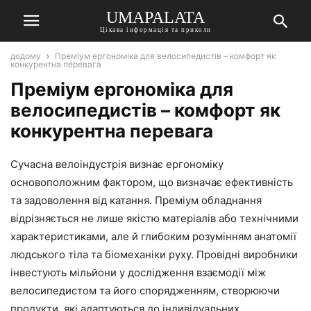
UMAPALATA
Цікава інформація та приколи
додому
Преміум ергономіка для велосипедистів – комфорт як
конкурентна перевага
Преміум ергономіка для
велосипедистів – комфорт як
конкурентна перевага
Сучасна велоіндустрія визнає ергономіку
основоположним фактором, що визначає ефективність
та задоволення від катання. Преміум обладнання
відрізняється не лише якістю матеріалів або технічними
характеристиками, але й глибоким розумінням анатомії
людського тіла та біомеханіки руху. Провідні виробники
інвестують мільйони у дослідження взаємодії між
велосипедистом та його спорядженням, створюючи
продукти, які адаптуються до індивідуальних