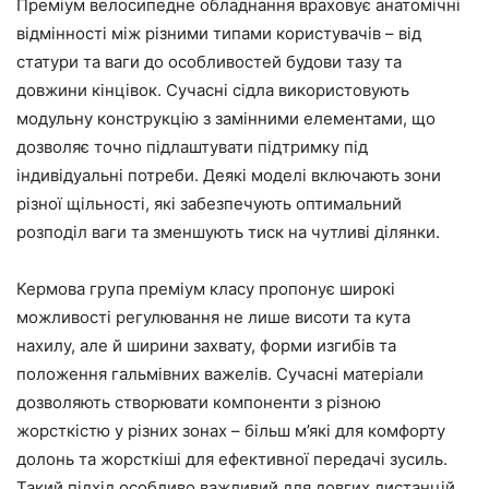
Преміум велосипедне обладнання враховує анатомічні
відмінності між різними типами користувачів – від
статури та ваги до особливостей будови тазу та
довжини кінцівок. Сучасні сідла використовують
модульну конструкцію з замінними елементами, що
дозволяє точно підлаштувати підтримку під
індивідуальні потреби. Деякі моделі включають зони
різної щільності, які забезпечують оптимальний
розподіл ваги та зменшують тиск на чутливі ділянки.
Кермова група преміум класу пропонує широкі
можливості регулювання не лише висоти та кута
нахилу, але й ширини захвату, форми изгибів та
положення гальмівних важелів. Сучасні матеріали
дозволяють створювати компоненти з різною
жорсткістю у різних зонах – більш м’які для комфорту
долонь та жорсткіші для ефективної передачі зусиль.
Такий підхід особливо важливий для довгих дистанцій,