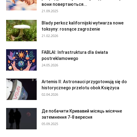
вони повертаються...
21.09.2025
Blady perkoz kalifornijski wytwarza nowe
toksyny: rosnące zagrożenie
21.02.2026
FABLAI: Infrastruktura dla świata
postreklamowego
24.05.2026
Artemis II: Astronauci przygotowują się do
historycznego przelotu obok Księżyca
02.04.2026
Де побачити Кривавий місяць місячне
затемнення 7-8 вересня
05.09.2025