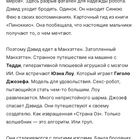
миров»
. Здесь разрыв фатален для надежды робота.
Дэвид уходит бродить. Одинок. Он находит Синюю
Фею в своих воспоминаниях. Карточный гид из книги
«Пиноккио». Она пообещала, что настоящие мальчики
получают то, о чем мечтают.
Поэтому Дэвид едет в Манхэттен. Затопленный
Манхэттен. Странное путешествие на машине с
Тедди
, гиперактивной плюшевой игрушкой с мозгом
ИИ. Они встречают
Юэна Лоу
. Который играет
Гиголо
Джозефа
. Модель для удовольствия. Секс-робот,
пытающийся стать чем-то большим. Лоу
развлекается. Много непристойного шарма. Джозеф
спасает Дэвида. Они путешествуют к своему
создателю. Как извращенная «Страна Оз». Только
волшебник — это алгоритм. Или труп.
Они сталкиваются с другими изгоями. Банда бродячих