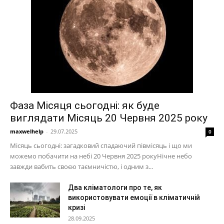
Фаза Місяця сьогодні: як буде
виглядати Місяць 20 Червня 2025 року
maxwelhelp
-
29.07.2025
0
Місяць сьогодні: загадковий спадаючий півмісяць і що ми
можемо побачити на небі 20 Червня 2025 рокуНічне небо
завжди вабить своєю таємничістю, і одним з...
Два кліматологи про те, як
використовувати емоції в кліматичній
кризі
28.09.2025