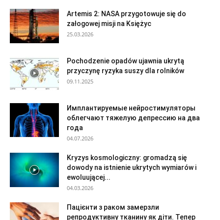
Artemis 2: NASA przygotowuje się do
załogowej misji na Księżyc
25.03.2026
Pochodzenie opadów ujawnia ukrytą
przyczynę ryzyka suszy dla rolników
09.11.2025
Имплантируемые нейростимуляторы
облегчают тяжелую депрессию на два
года
04.07.2026
Kryzys kosmologiczny: gromadzą się
dowody na istnienie ukrytych wymiarów i
ewoluującej...
04.03.2026
Пацієнти з раком замерзли
репродуктивну тканину як діти. Тепер