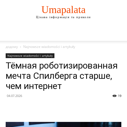
Umapalata
Цікава інформація та приколи
додому
Najnowsze wiadomości i artykuły
Najnowsze wiadomości i artykuły
Тёмная роботизированная
мечта Спилберга старше,
чем интернет
04.07.2026
19