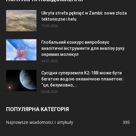
Ukryta strefa pęknięć w Zambii: nowe złoża
tektoniczne i helu
15.05.2026
Глобальний конкурс випробовує
аналітичні інструменти для аналізу руху
окремих молекул
24.07.2025
Сусідня суперземля K2-18B може бути
багатою водою океанічною планетою:
“це, безумовно,...
03.08.2025
ПОПУЛЯРНА КАТЕГОРІЯ
Najnowsze wiadomości i artykuły
395