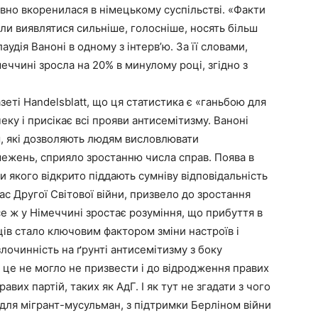
вно вкоренилася в німецькому суспільстві. «Факти
ли виявлятися сильніше, голосніше, носять більш
удія Ваноні в одному з інтерв’ю. За її словами,
меччині зросла на 20% в минулому році, згідно з
зеті Handelsblatt, що ця статистика є «ганьбою для
чеку і присікає всі прояви антисемітизму. Ваноні
, які дозволяють людям висловлювати
межень, сприяло зростанню числа справ. Поява в
ри якого відкрито піддають сумніву відповідальність
ас Другої Світової війни, призвело до зростання
все ж у Німеччині зростає розуміння, що прибуття в
ів стало ключовим фактором зміни настроїв і
злочинність на ґрунті антисемітизму з боку
це не могло не призвести і до відродження правих
вих партій, таких як АдГ. І як тут не згадати з чого
для мігрант-мусульман, з підтримки Берліном війни