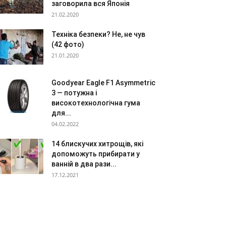
заговорила вся Японія
21.02.2020
Техніка безпеки? Не, не чув
(42 фото)
21.01.2020
Goodyear Eagle F1 Asymmetric
3 — потужна і
високотехнологічна гума
для...
04.02.2022
14 блискучих хитрощів, які
допоможуть прибирати у
ванній в два рази...
17.12.2021