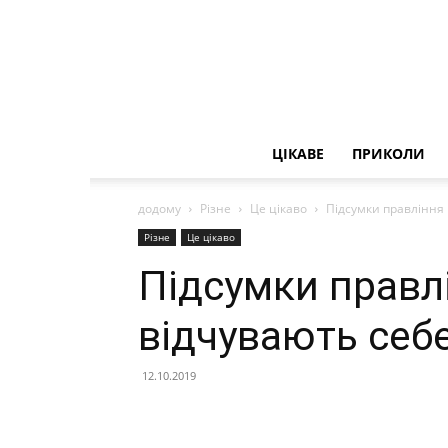
ЦІКАВЕ
ПРИКОЛИ
додому
Різне
Це цікаво
Підсумки правління 
Різне
Це цікаво
Підсумки правл
відчувають себе
12.10.2019