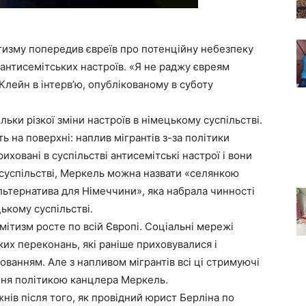
тизму попередив євреїв про потенційну небезпеку
 антисемітських настроїв. «Я не раджу євреям
 Клейн в інтерв’ю, опублікованому в суботу
ільки різкої зміни настроїв в німецькому суспільстві.
 на поверхні: наплив мігрантів з-за політики
ховані в суспільстві антисемітські настрої і вони
 суспільстві, Меркель можна назвати «селянкою
Альтернатива для Німеччини», яка набрала чинності
ькому суспільстві.
мітизм росте по всій Європі. Соціальні мережі
их переконань, які раніше приховувалися і
ванням. Але з напливом мігрантів всі ці стримуючі
ння політикою канцлера Меркель.
нів після того, як провідний юрист Берліна по