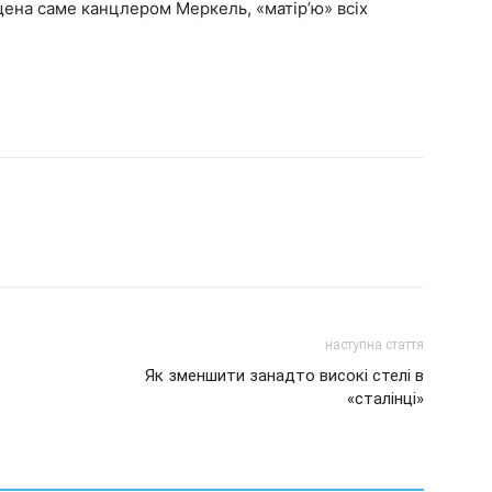
щена саме канцлером Меркель, «матір’ю» всіх
наступна стаття
Як зменшити занадто високі стелі в
«сталінці»