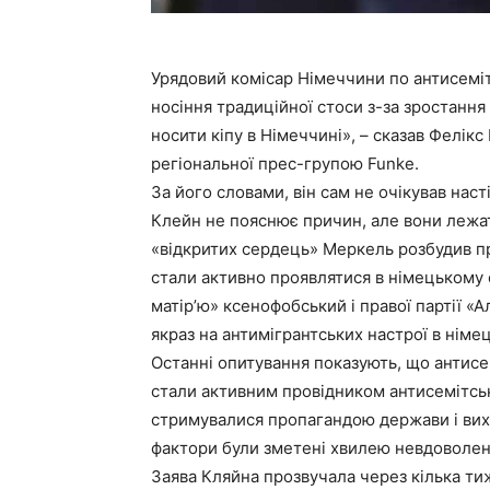
Урядовий комісар Німеччини по антисемі
носіння традиційної стоси з-за зростання
носити кіпу в Німеччині», – сказав Фелікс
регіональної прес-групою Funke.
За його словами, він сам не очікував наст
Клейн не пояснює причин, але вони лежать
«відкритих сердець» Меркель розбудив при
стали активно проявлятися в німецькому
матір’ю» ксенофобський і правої партії «
якраз на антимігрантських настрої в німец
Останні опитування показують, що антисе
стали активним провідником антисемітськ
стримувалися пропагандою держави і вихо
фактори були зметені хвилею невдоволе
Заява Кляйна прозвучала через кілька тиж