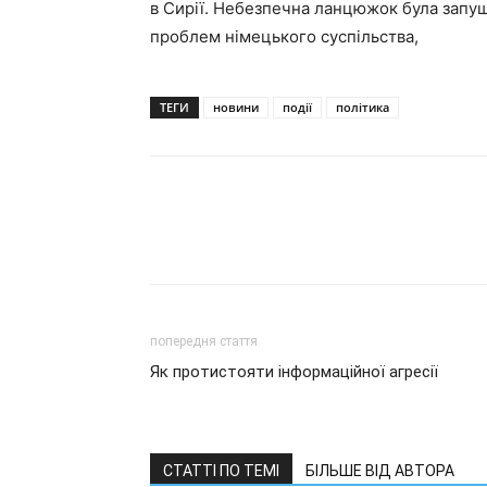
в Сирії. Небезпечна ланцюжок була запу
проблем німецького суспільства,
ТЕГИ
новини
події
політика
попередня стаття
Як протистояти інформаційної агресії
СТАТТІ ПО ТЕМІ
БІЛЬШЕ ВІД АВТОРА