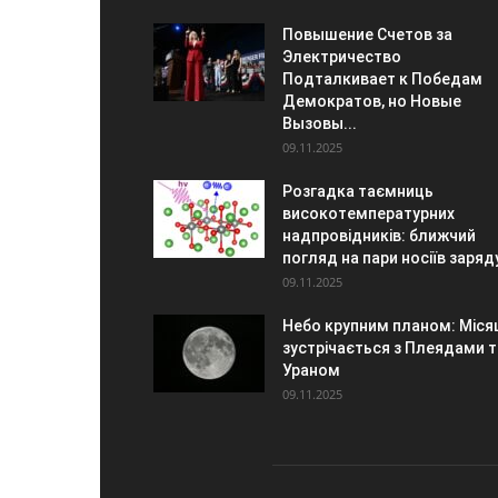
Повышение Счетов за
Электричество
Подталкивает к Победам
Демократов, но Новые
Вызовы...
09.11.2025
Розгадка таємниць
високотемпературних
надпровідників: ближчий
погляд на пари носіїв заряд
09.11.2025
Небо крупним планом: Міся
зустрічається з Плеядами т
Ураном
09.11.2025