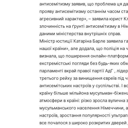
антисемітизму заявив, що проблема ця да
прояву антисемітизму останнім часом ста
агресивний характер», – заявила юрист Кла
злочинність на ґрунті антисемітизму в Ні
даними міністерства внутрішніх справ.
Міністр юстиції Катаріна Барле заявила га
нашої країни», але додала, що поліція на 
визнала, що поширення онлайн-платформ
екстремістські погляди без будь-яких об
парламенті вкрай правої партії АдГ , ліде
третього рейху за винищення євреїв під ч
антисемітських настроїв у суспільстві. І 
країну більше мільйона мусульман-біженц
атмосфери в країні: різко зросла вулична 
мусульманського населення Німеччини, а 
настроїв, зростання популярності ультрапра
все почалося з широко розкритих дверей 