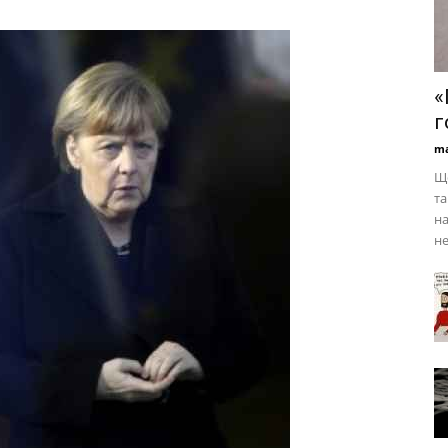
«
г
ma
Що
та
на
н