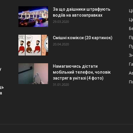
За що даішники штрафують
Ц
водіїв на автозаправках
Ц
29.03.2020
Б
П
Смішні комікси (20 картинок)
20.04.2020
П
З
Г
Намагаючись дістати
у
мобільний телефон, чоловік
А
застряг в унітазі (4 фото)
П
31.01.2020
ць
а