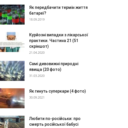
Як передбачити термін життя
батареї?
18.09.2019
Курйозні випадки з лікарської
практики. Частина 21 (51
скріншот)
21.04.2020
Самі дивовижні природні
явища (20 фото)
31.03.2020
Як гинуть суперкари (4 фото)
30.09.2021
Любити по-російськи: про
смерть російської бабусі