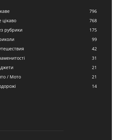
ікаве
796
е цікаво
768
ез рубрики
175
риколи
99
утешествия
42
наменитості
31
аджети
21
вто / Мото
21
одорожі
14