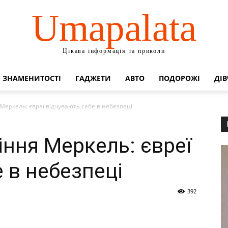
Umapalata
Цікава інформація та приколи
ЗНАМЕНИТОСТІ
ГАДЖЕТИ
АВТО
ПОДОРОЖІ
ДІВ
Меркель: євреї відчувають себе в небезпеці
іння Меркель: євреї
 в небезпеці
392