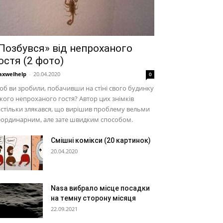
Позбувся» від непроханого
остя (2 фото)
xwelhelp
-
20.04.2020
0
б ви зробили, побачивши на стіні свого будинку
кого непроханого гостя? Автор цих знімків
стільки злякався, що вирішив проблему вельми
еординарним, але зате швидким способом.
Смішні комікси (20 картинок)
20.04.2020
Nasa вибрало місце посадки
на темну сторону місяця
22.09.2021