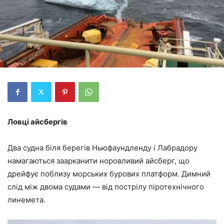
Ловці айсбергів
Два судна біля берегів Ньюфаундленду і Лабрадору
намагаються заарканити норовливий айсберг, що
дрейфує поблизу морських бурових платформ. Димний
слід між двома судами — від пострілу піротехнічного
линемета.