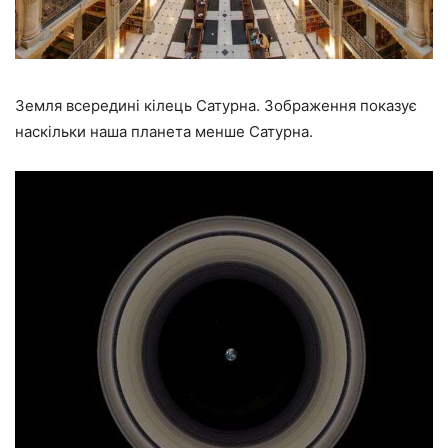
Земля всередині кілець Сатурна. Зображення показує
наскільки наша планета менше Сатурна.