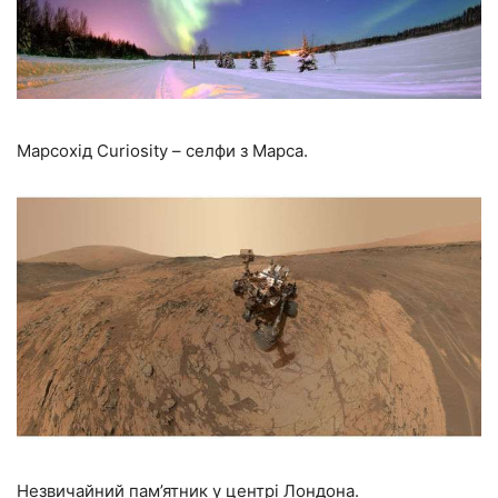
Марсохід Curiosity – селфи з Марса.
Незвичайний пам’ятник у центрі Лондона.