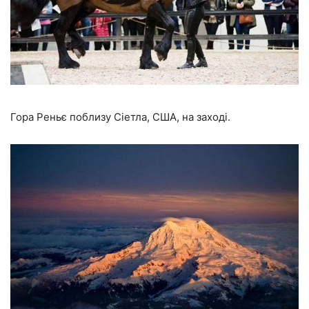
Гора Реньє поблизу Сіетла, США, на заході.