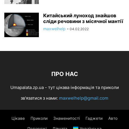
Китайський луноход знайшов
сліди речовини з місячної мантії
maxwelhelp
-
04.02.2022
ПРО НАС
Umapalata.zp.ua - тут цікава інформація та приколи
зв'язатися з нами:
maxwelhelp@gmail.com
Цікаве
Приколи
Знаменитості
Гаджети
Авто
Подорожі
Дівчата
Українська