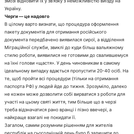
змозі відновити їх у зв’язку з неможливістю виїзду на
Україну.
Черги — це надовго
В цілому варто визнати, що процедура оформлення
пакету документів для отримання російського
документа передбачено виявилася сирої, а відділення
Міграційної служби, звиклі до куди більш вальяжному
стилю роботи, виявилися не готовими до свалившемуся
на їхні голови «щастя». У день чиновникам в самому
ідеальному випадку вдається пропустити 20-40 осіб. На
те, щоб пройти всі процедури (тільки на отримання
паспорта РФ) у людей йде до тижня. Зрозуміло, далеко
не кожен може дозволити собі вирватися з роботи для
участі на цьому святі життя, тим більше що в черзі
треба відзначатися рано вранці і пізно ввечері, а
найкраще взагалі не покидати її.
Загалом, самим розумним рішенням для жителів
республік на сьогоднішній день було б залишити до