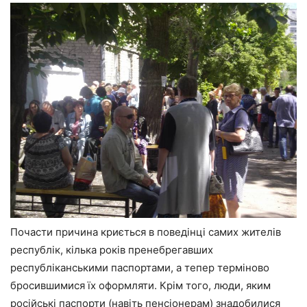
Почасти причина криється в поведінці самих жителів
республік, кілька років пренебрегавших
республіканськими паспортами, а тепер терміново
бросившимися їх оформляти. Крім того, люди, яким
російські паспорти (навіть пенсіонерам) знадобилися