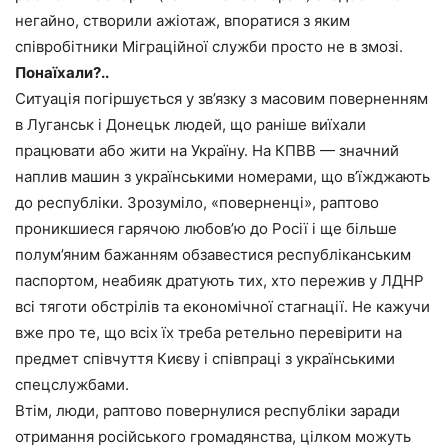
негайно, створили ажіотаж, впоратися з яким
співробітники Міграційної служби просто не в змозі.
Понаїхали?..
Ситуація погіршується у зв’язку з масовим поверненням
в Луганськ і Донецьк людей, що раніше виїхали
працювати або жити на Україну. На КПВВ — значний
наплив машин з українськими номерами, що в’їжджають
до республіки. Зрозуміло, «поверненці», раптово
проникшиеся гарячою любов’ю до Росії і ще більше
полум’яним бажанням обзавестися республіканським
паспортом, неабияк дратують тих, хто пережив у ЛДНР
всі тяготи обстрілів та економічної стагнації. Не кажучи
вже про те, що всіх їх треба ретельно перевірити на
предмет співчуття Києву і співпраці з українськими
спецслужбами.
Втім, люди, раптово повернулися республіки заради
отримання російського громадянства, цілком можуть