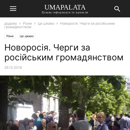
UMAPALATA
Цікава інформація та приколи
додому
Різне
Це цікаво
Новоросія. Черги за російським
громадянством
Різне
Це цікаво
Новоросія. Черги за
російським громадянством
26.12.2019