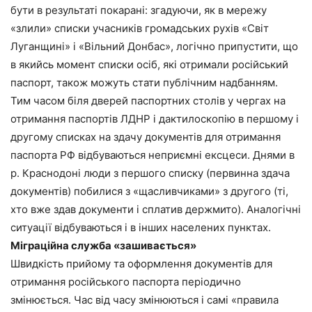
бути в результаті покарані: згадуючи, як в мережу
«злили» списки учасників громадських рухів «Світ
Луганщині» і «Вільний Донбас», логічно припустити, що
в якийсь момент списки осіб, які отримали російський
паспорт, також можуть стати публічним надбанням.
Тим часом біля дверей паспортних столів у чергах на
отримання паспортів ЛДНР і дактилоскопію в першому і
другому списках на здачу документів для отримання
паспорта РФ відбуваються неприємні ексцеси. Днями в
р. Краснодоні люди з першого списку (первинна здача
документів) побилися з «щасливчиками» з другого (ті,
хто вже здав документи і сплатив держмито). Аналогічні
ситуації відбуваються і в інших населених пунктах.
Міграційна служба «зашивається»
Швидкість прийому та оформлення документів для
отримання російського паспорта періодично
змінюється. Час від часу змінюються і самі «правила