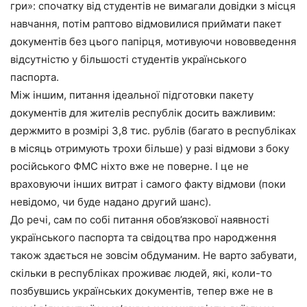
гри»: спочатку від студентів не вимагали довідки з місця
навчання, потім раптово відмовилися приймати пакет
документів без цього папірця, мотивуючи нововведення
відсутністю у більшості студентів українського
паспорта.
Між іншим, питання ідеальної підготовки пакету
документів для жителів республік досить важливим:
держмито в розмірі 3,8 тис. рублів (багато в республіках
в місяць отримують трохи більше) у разі відмови з боку
російського ФМС ніхто вже не поверне. І це не
враховуючи інших витрат і самого факту відмови (поки
невідомо, чи буде надано другий шанс).
До речі, сам по собі питання обов’язкової наявності
українського паспорта та свідоцтва про народження
також здається не зовсім обдуманим. Не варто забувати,
скільки в республіках проживає людей, які, коли-то
позбувшись українських документів, тепер вже не в