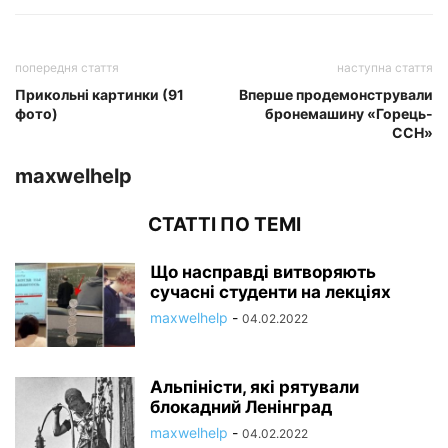
попередня стаття
наступна стаття
Прикольні картинки (91
Вперше продемонстрували
фото)
бронемашину «Горець-
ССН»
maxwelhelp
СТАТТІ ПО ТЕМІ
Що насправді витворяють
сучасні студенти на лекціях
maxwelhelp
-
04.02.2022
Альпіністи, які рятували
блокадний Ленінград
maxwelhelp
-
04.02.2022