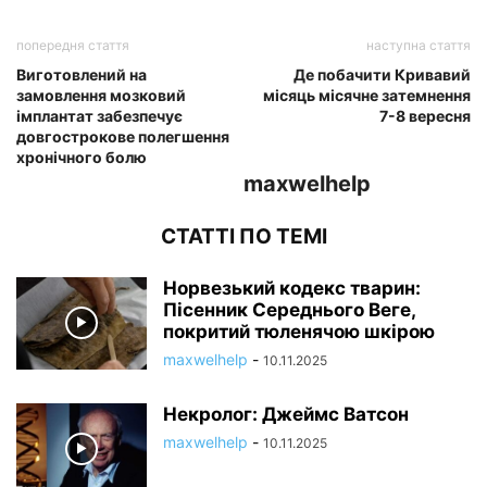
попередня стаття
наступна стаття
Виготовлений на
Де побачити Кривавий
замовлення мозковий
місяць місячне затемнення
імплантат забезпечує
7-8 вересня
довгострокове полегшення
хронічного болю
maxwelhelp
СТАТТІ ПО ТЕМІ
Норвезький кодекс тварин:
Пісенник Середнього Веге,
покритий тюленячою шкірою
maxwelhelp
-
10.11.2025
Некролог: Джеймс Ватсон
maxwelhelp
-
10.11.2025