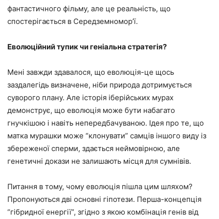
фантастичного фільму, але це реальність, що
спостерігається в Середземномор’ї.
Еволюційний тупик чи геніальна стратегія?
Мені завжди здавалося, що еволюція-це щось
заздалегідь визначене, ніби природа дотримується
суворого плану. Але історія іберійських мурах
демонструє, що еволюція може бути набагато
гнучкішою і навіть непередбачуваною. Ідея про те, що
матка мурашки може “клонувати” самців іншого виду із
збереженої сперми, здається неймовірною, але
генетичні докази не залишають місця для сумнівів.
Питання в тому, чому еволюція пішла цим шляхом?
Пропонуються дві основні гіпотези. Перша-концепція
“гібридної енергії”, згідно з якою комбінація генів від