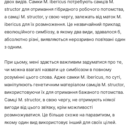
двох видів. Самки M. ibericus потребують самців M.
structor для отримання гібридного робочого потомства,
а самці M. structor, у свою чергу, залежать від маток M.
ibericus для їх розмноження. Це незвичайний приклад
еволюційного симбіозу, в якому два види, здавалося б,
абсолютно різні, виявляються нерозривно пов’язані один
з одним.
При цьому, мені здається важливим задуматися про те,
чи можна взагалі назвати це симбіозом в повному
розумінні цього слова. Адже самки M. ibericus, по суті,
маніпулюють генетичним матеріалом самців M. structor,
використовуючи їх для отримання бажаного потомства.
Самці M. structor, в свою чергу, не отримують ніякої
вигоди від цього зв’язку, крім можливості
розмножуватися. Це більше схоже на паразитизм, в
якому один вид використовує інший для своїх цілей.