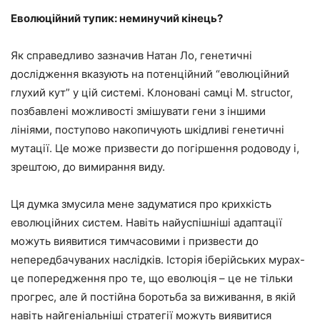
Еволюційний тупик: неминучий кінець?
Як справедливо зазначив Натан Ло, генетичні
дослідження вказують на потенційний “еволюційний
глухий кут” у цій системі. Клоновані самці M. structor,
позбавлені можливості змішувати гени з іншими
лініями, поступово накопичують шкідливі генетичні
мутації. Це може призвести до погіршення родоводу і,
зрештою, до вимирання виду.
Ця думка змусила мене задуматися про крихкість
еволюційних систем. Навіть найуспішніші адаптації
можуть виявитися тимчасовими і призвести до
непередбачуваних наслідків. Історія іберійських мурах-
це попередження про те, що еволюція – це не тільки
прогрес, але й постійна боротьба за виживання, в якій
навіть найгеніальніші стратегії можуть виявитися