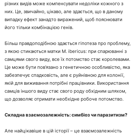
різних видів може компенсувати недоліки кожного з
них. Це, звичайно, цікаво, але здається, що в даному
випадку ефект занадто виражений, щоб пояснювати
його тільки комбінацією генів.
Більш правдоподібною здається гіпотеза про проблему,
з якою стикаються матки M. ibericus: при спарюванні з
самцями свого виду, все їх потомство стає королевами.
Це може бути пов’язано з генетичною особливістю, яка
забезпечує спадковість, але є руйнівною для колонії,
якій для виживання потрібні працівники. Використання
самців іншого виду стає свого роду обхідним шляхом,
що дозволяє отримати необхідне робоче потомство.
Складна взаємозалежність: симбіоз чи паразитизм?
Але найцікавіше в цій історії – це взаємозалежність