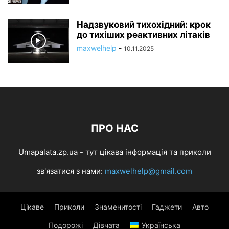
Надзвуковий тихохідний: крок
до тихіших реактивних літаків
maxwelhelp
-
10.11.2025
ПРО НАС
Umapalata.zp.ua - тут цікава інформація та приколи
зв'язатися з нами:
maxwelhelp@gmail.com
Цікаве
Приколи
Знаменитості
Гаджети
Авто
Подорожі
Дівчата
Українська