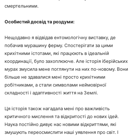
смертельними.
Особистий досвід та роздуми:
Нещодавно я відвідав ентомологічну виставку, де
побачив мурашину ферму. Спостерігати за цими
крихітними істотами, які працюють в ідеальній
координації, було захоплююче. Але історія іберійських
мурах змусила мене поглянути на них по-новому. Вони
більше не здавалися мені просто крихітними
робітниками, а стали символами неймовірної
складності і адаптивності життя на Землі.
Ця історія також нагадала мені про важливість
критичного мислення та відкритості до нових ідей.
Наука постійно дивує нас новими відкриттями, які
змушують переосмислити наші уявлення про світ. І