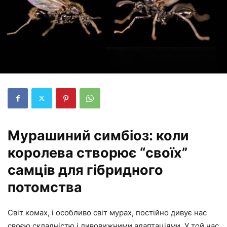
Мурашиний симбіоз: коли
королева створює “своїх”
самців для гібридного
потомства
Світ комах, і особливо світ мурах, постійно дивує нас
своєю складністю і дивовижними адаптаціями. У той час