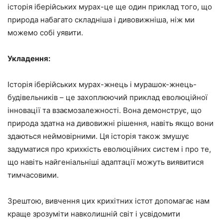
історія іберійських мурах-це ще один приклад того, що
природа набагато складніша і дивовижніша, ніж ми
можемо собі уявити.
Укладення:
Історія іберійських мурах-жнець і мурашок-жнець-
будівельників – це захоплюючий приклад еволюційної
інновації та взаємозалежності. Вона демонструє, що
природа здатна на дивовижні рішення, навіть якщо вони
здаються неймовірними. Ця історія також змушує
задуматися про крихкість еволюційних систем і про те,
що навіть найгеніальніші адаптації можуть виявитися
тимчасовими.
Зрештою, вивчення цих крихітних істот допомагає нам
краще зрозуміти навколишній світ і усвідомити