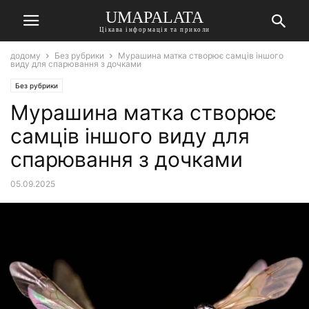
UMAPALATA
Цікава інформація та приколи
додому
Без рубрики
Мурашина матка створює самців іншого
виду для спарювання з дочками
Без рубрики
Мурашина матка створює
самців іншого виду для
спарювання з дочками
05.09.2025