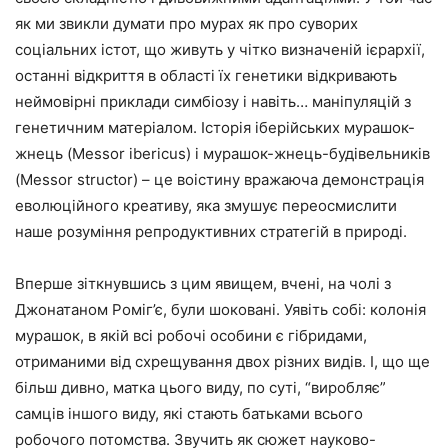
як ми звикли думати про мурах як про суворих
соціальних істот, що живуть у чітко визначеній ієрархії,
останні відкриття в області їх генетики відкривають
неймовірні приклади симбіозу і навіть… маніпуляцій з
генетичним матеріалом. Історія іберійських мурашок-
жнець (Messor ibericus) і мурашок-жнець-будівельників
(Messor structor) – це воістину вражаюча демонстрація
еволюційного креативу, яка змушує переосмислити
наше розуміння репродуктивних стратегій в природі.
Вперше зіткнувшись з цим явищем, вчені, на чолі з
Джонатаном Роміг’є, були шоковані. Уявіть собі: колонія
мурашок, в якій всі робочі особини є гібридами,
отриманими від схрещування двох різних видів. І, що ще
більш дивно, матка цього виду, по суті, “виробляє”
самців іншого виду, які стають батьками всього
робочого потомства. Звучить як сюжет науково-