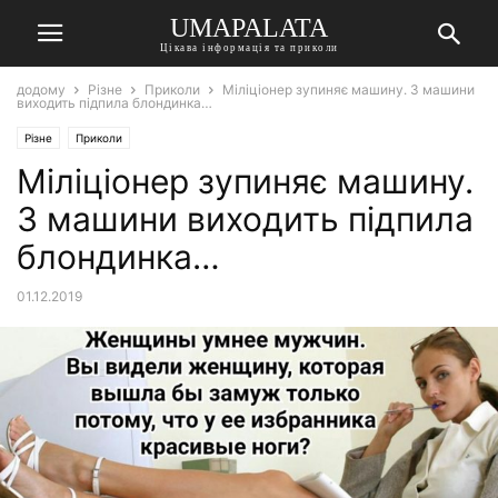
UMAPALATA
Цікава інформація та приколи
додому
Різне
Приколи
Міліціонер зупиняє машину. З машини
виходить підпила блондинка…
Різне
Приколи
Міліціонер зупиняє машину.
З машини виходить підпила
блондинка…
01.12.2019