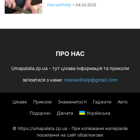
maxwelhelp
-
04.02.2022
ПРО НАС
Umapalata.zp.ua - тут цікава інформація та приколи
зв'язатися з нами:
maxwelhelp@gmail.com
Цікаве
Приколи
Знаменитості
Гаджети
Авто
Подорожі
Дівчата
Українська
© https://umapalata.zp.ua - При копіюванні матеріалів
посилання на сайт обов'язкове