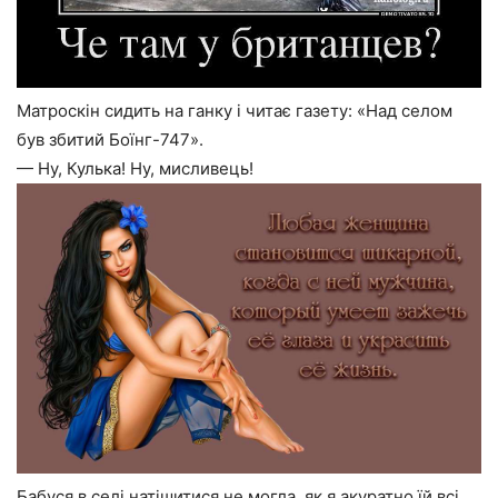
Матроскін сидить на ганку і читає газету: «Над селом
був збитий Боїнг-747».
— Ну, Кулька! Ну, мисливець!
Бабуся в селі натішитися не могла, як я акуратно їй всі