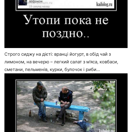
Строго сиджу на дієті: вранці йогурт, в обід чай з
лимоном, на вечерю – легкий салат з м’яса, ковбаси,
сметани, пельменів, курки, булочок і риби…