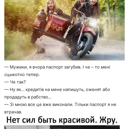
— Мужики, я вчора паспорт загубив. І че – то мені
сцыкотно тепер.
— Че так?
— Ну як… кредитів на мене напишуть, оженят або
продадуть в рабство…
— Зі мною все це вже виконали. Тільки паспорт я не
втрачав.