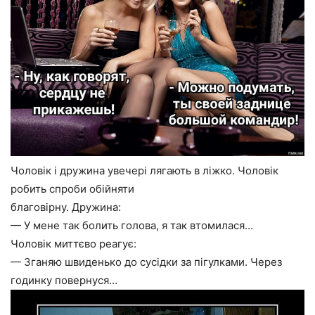
Чоловік і дружина увечері лягають в ліжко. Чоловік
робить спроби обійняти
благовірну. Дружина:
— У мене так болить голова, я так втомилася…
Чоловік миттєво реагує:
— Зганяю швиденько до сусідки за пігулками. Через
годинку повернуся…