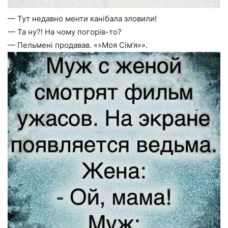
— Тут недавно менти канібала зловили!
— Та ну?! На чому погорів-то?
— Пельмені продавав. «»Моя Сім’я»».