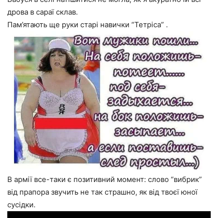
дрова в сараї склав.
Пам’ятають ще руки старі навички “Тетріса” .
В армії все-таки є позитивний момент: слово “вибрик”
від прапора звучить не так страшно, як від твоєї юної
сусідки.