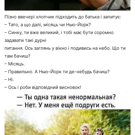
Пізно ввечері хлопчик підходить до батька і запитує:
– Тато, а що далі, місяць чи Нью-Йорк?
– Синку, ти вже великий, і тобі має бути соромно
задавати такі дурні
питання. Ось заглянь у вікно і подивись на небо. Що ти
там бачиш?
– Місяць.
– Правильно. А Нью-Йорк ти де-небудь бачиш?
– Ні.
– Ось і роби відповідний висновок!