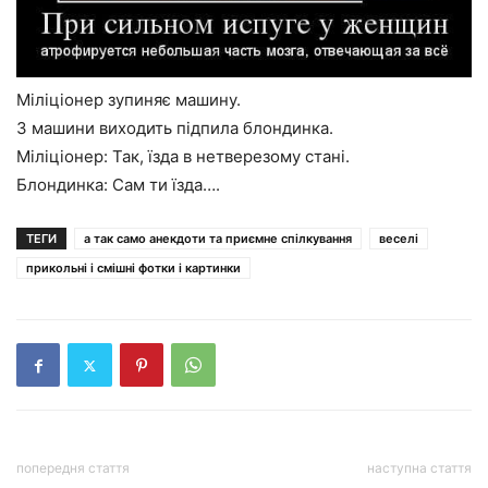
Міліціонер зупиняє машину.
З машини виходить підпила блондинка.
Міліціонер: Так, їзда в нетверезому стані.
Блондинка: Сам ти їзда….
ТЕГИ
а так само анекдоти та приємне спілкування
веселі
прикольні і смішні фотки і картинки
попередня стаття
наступна стаття