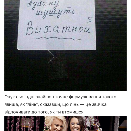
Онук сьогодні знайшов точне формулювання такого
явища, як “лінь”, сказавши, що лінь — це звичка
відпочивати до того, як ти втомишся.