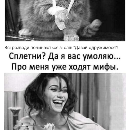
Всі розводи починаються зі слів “Давай одружимося”!