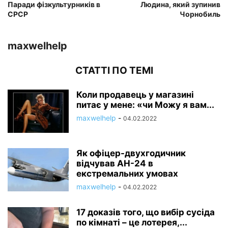
Паради фізкультурників в
Людина, який зупинив
СРСР
Чорнобиль
maxwelhelp
СТАТТІ ПО ТЕМІ
Коли продавець у магазині
питає у мене: «чи Можу я вам...
maxwelhelp
-
04.02.2022
Як офіцер-двухгодичник
відчував АН-24 в
екстремальних умовах
maxwelhelp
-
04.02.2022
17 доказів того, що вибір сусіда
по кімнаті – це лотерея,...