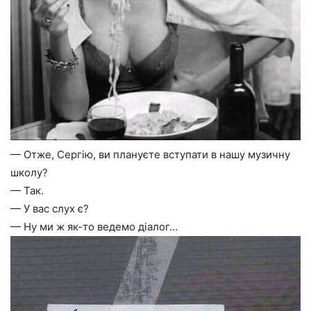
— Отже, Сергію, ви плануєте вступати в нашу музичну
школу?
— Так.
— У вас слух є?
— Ну ми ж як-то ведемо діалог…