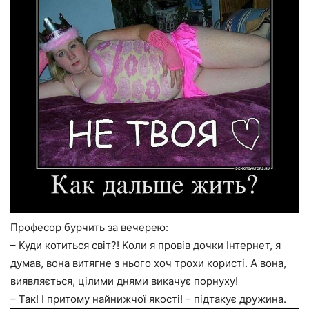
Професор бурчить за вечерею:
– Куди котиться світ?! Коли я провів дочки Інтернет, я
думав, вона витягне з нього хоч трохи користі. А вона,
виявляється, цілими днями викачує порнуху!
– Так! І притому найнижчої якості! – підтакує дружина.