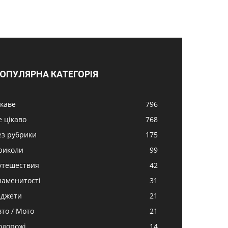
ОПУЛЯРНА КАТЕГОРІЯ
ікаве
796
е цікаво
768
ез рубрики
175
риколи
99
утешествия
42
наменитості
31
аджети
21
вто / Мото
21
одорожі
14