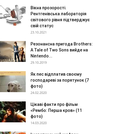
Вікна прозорості.
Рентгенівська лабораторія
світового рівня підтверджує
свій статус
23.10.2021
Резонансна пригода Brothers:
A Tale of Two Sons вийде на
Nintendo...
29.10.2019
Як пес відплатив своєму
господареві за порятунок (7
фото)
24.02.2020
Цікаві факти про фільм
«Рембо: Перша кров» (11
фото)
14.03.2020