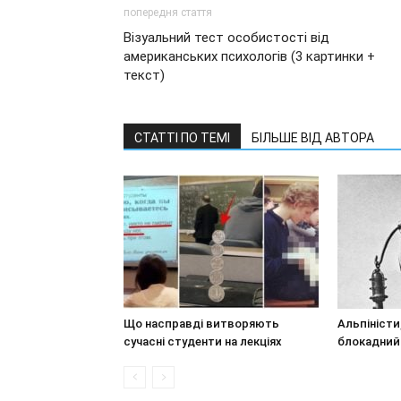
попередня стаття
Візуальний тест особистості від
американських психологів (3 картинки +
текст)
СТАТТІ ПО ТЕМІ
БІЛЬШЕ ВІД АВТОРА
Що насправді витворяють
Альпіністи
сучасні студенти на лекціях
блокадний