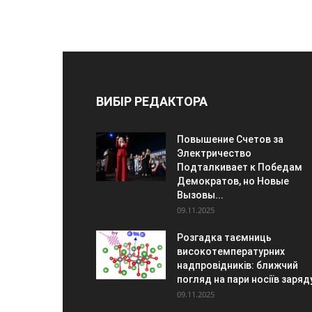
ВИБІР РЕДАКТОРА
Повышение Счетов за
Электричество
Подталкивает к Победам
Демократов, но Новые
Вызовы...
09.11.2025
Розгадка таємниць
високотемпературних
надпровідників: ближчий
погляд на пари носіїв заряд
09.11.2025