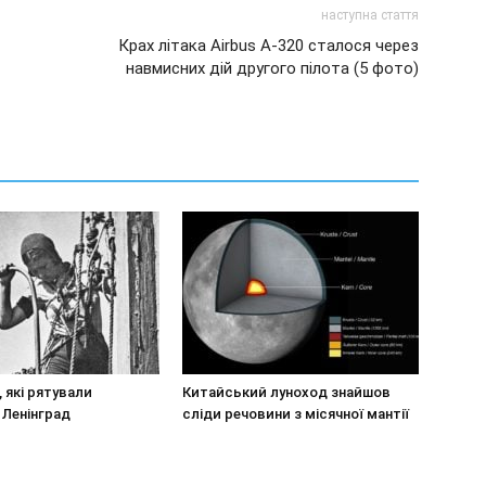
наступна стаття
Крах літака Airbus A-320 сталося через
навмисних дій другого пілота (5 фото)
, які рятували
Китайський луноход знайшов
 Ленінград
сліди речовини з місячної мантії