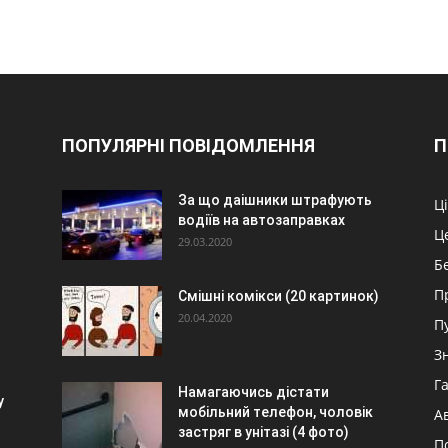
ПОПУЛЯРНІ ПОВІДОМЛЕННЯ
П
За що даішники штрафують
Ц
водіїв на автозаправках
Ц
29.03.2020
Б
П
Смішні комікси (20 картинок)
20.04.2020
П
З
Г
Намагаючись дістати
у
мобільний телефон, чоловік
А
застряг в унітазі (4 фото)
П