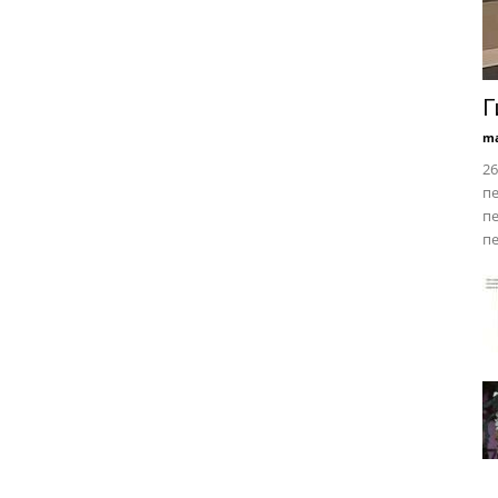
Г
ma
26
пе
пе
пе