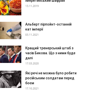
Імеретинський шафран
13.11.2019
Альберт пірпойнт-останній
кат імперії
03.11.2021
Кращий тренерський штаб з
часів Бикова. Що з ними буде
далі
17.03.2020
Які речі не можна було робити
російським солдатам перед
боєм
17.10.2021