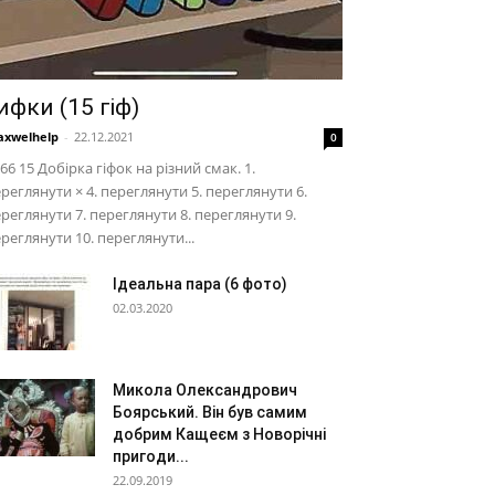
ифки (15 гіф)
xwelhelp
-
22.12.2021
0
66 15 Добірка гіфок на різний смак. 1.
реглянути × 4. переглянути 5. переглянути 6.
реглянути 7. переглянути 8. переглянути 9.
реглянути 10. переглянути...
Ідеальна пара (6 фото)
02.03.2020
Микола Олександрович
Боярський. Він був самим
добрим Кащеєм з Новорічні
пригоди...
22.09.2019