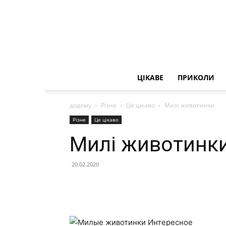
ЦІКАВЕ
ПРИКОЛИ
додому
Різне
Це цікаво
Милі животинки
Різне
Це цікаво
Милі животинк
20.02.2020