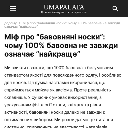
UMAPALATA
Цікава інформація та приколи
додому
Міф про “бавовняні носки”: чому 100% бавовна не завжди
означає “найкраще”
Міф про “бавовняні носки”:
чому 100% бавовна не завжди
означає “найкраще”
Ми звикли вважати, що 100% бавовна є безумовним
стандартом якості для повсякденного одягу, і особливо
для носків. Ця думка настільки вкоренилася, що
сприймається майже як аксіома. Проте реальність
складніша. У сучасних умовах використання, з
урахуванням фізіології стопи, клімату та рівня
активності, бавовняні носки далеко не завжди є
оптимальним вибором. Ми розглядаємо це питання
системно, спираючись на властивості матеріалів,