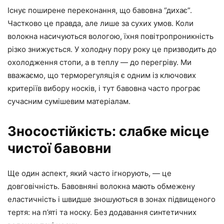
Існує поширене переконання, що бавовна “дихає”.
Частково це правда, але лише за сухих умов. Коли
волокна насичуються вологою, їхня повітропроникність
різко знижується. У холодну пору року це призводить до
охолодження стопи, а в теплу — до перегріву. Ми
вважаємо, що терморегуляція є одним із ключових
критеріїв вибору носків, і тут бавовна часто програє
сучасним сумішевим матеріалам.
Зносостійкість: слабке місце
чистої бавовни
Ще один аспект, який часто ігнорують, — це
довговічність. Бавовняні волокна мають обмежену
еластичність і швидше зношуються в зонах підвищеного
тертя: на п’яті та носку. Без додавання синтетичних