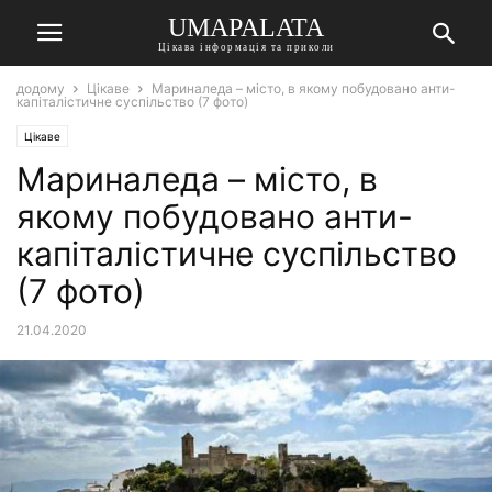
UMAPALATA
Цікава інформація та приколи
додому
Цікаве
Мариналеда – місто, в якому побудовано анти-
капіталістичне суспільство (7 фото)
Цікаве
Мариналеда – місто, в
якому побудовано анти-
капіталістичне суспільство
(7 фото)
21.04.2020