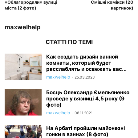
«Облагородили» вулиці
Смішні комікси (20
міста (2 фото)
картинок)
maxwelhelp
СТАТТІ ПО ТЕМІ
Как создать дизайн ванной
комнаты, который будет
расслаблять и освежать вас...
maxwelhelp
-
25.03.2023
Боєць Олександр Ємельяненко
проведе у вязниці 4,5 року (9
фото)
maxwelhelp
-
08.11.2021
На Арбаті пройшли майонезні
гонки в ваннах (8 фото)