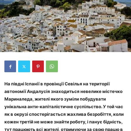
На півдні Іспанії в провінції Севілья на території
автономії Андалусія знаходиться невелике містечко
Мариналеда, жителі якого зуміли побудувати
унікальна анти-капіталістичне суспільство. У той час
як в окрузі спостерігається жахлива безробіття, коли
кожен третій не може знайти роботу, і панує бідність,
тут працюють всі жителі, отримуючи за свою працю в