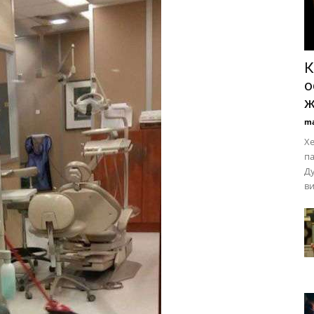
К
о
ж
ma
Хе
па
Ду
ви