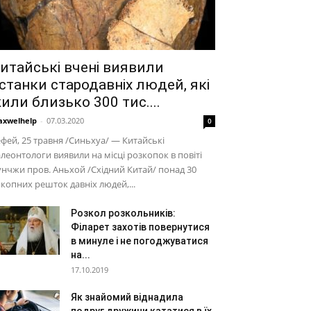
итайські вчені виявили
станки стародавніх людей, які
или близько 300 тис....
xwelhelp
-
07.03.2020
0
фей, 25 травня /Синьхуа/ — Китайські
леонтологи виявили на місці розкопок в повіті
нчжи пров. Аньхой /Східний Китай/ понад 30
копних решток давніх людей,...
Розкол розкольників:
Філарет захотів повернутися
в минуле і не погоджуватися
на...
17.10.2019
Як знайомий віднадила