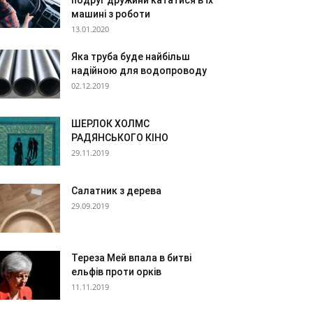
подруг дружини кататися в їх
машині з роботи
13.01.2020
Яка труба буде найбільш
надійною для водопроводу
02.12.2019
ШЕРЛОК ХОЛМС
РАДЯНСЬКОГО КІНО
29.11.2019
Салатник з дерева
29.09.2019
Тереза Мей впала в битві
ельфів проти орків
11.11.2019