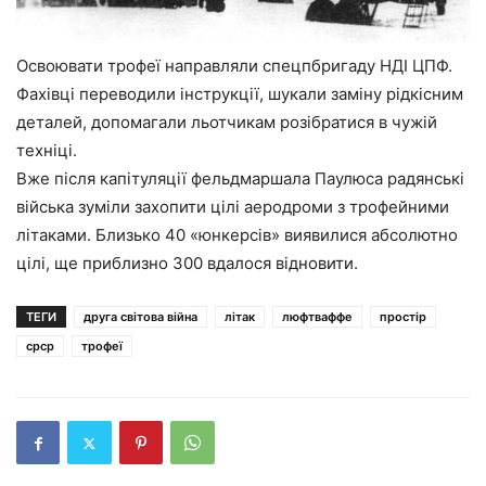
Освоювати трофеї направляли спецпбригаду НДІ ЦПФ.
Фахівці переводили інструкції, шукали заміну рідкісним
деталей, допомагали льотчикам розібратися в чужій
техніці.
Вже після капітуляції фельдмаршала Паулюса радянські
війська зуміли захопити цілі аеродроми з трофейними
літаками. Близько 40 «юнкерсів» виявилися абсолютно
цілі, ще приблизно 300 вдалося відновити.
ТЕГИ
друга світова війна
літак
люфтваффе
простір
срср
трофеї