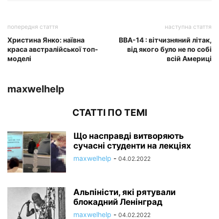
попередня стаття
наступна стаття
Христина Янко: наївна
ВВА-14 : вітчизняний літак,
краса австралійської топ-
від якого було не по собі
моделі
всій Америці
maxwelhelp
СТАТТІ ПО ТЕМІ
Що насправді витворяють
сучасні студенти на лекціях
maxwelhelp
-
04.02.2022
Альпіністи, які рятували
блокадний Ленінград
maxwelhelp
-
04.02.2022