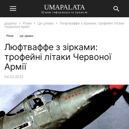
UMAPALATA
Цікава інформація та приколи
додому
Різне
Це цікаво
Люфтваффе з зірками: трофейні літаки
Червоної Армії
Різне
Це цікаво
Люфтваффе з зірками:
трофейні літаки Червоної
Армії
04.02.2022