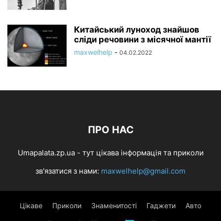
Китайський луноход знайшов
сліди речовини з місячної мантії
maxwelhelp
-
04.02.2022
ПРО НАС
Umapalata.zp.ua - тут цікава інформація та приколи
зв'язатися з нами:
maxwelhelp@gmail.com
Цікаве
Приколи
Знаменитості
Гаджети
Авто