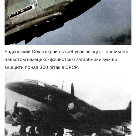
Радянський Союз вкрай потребував авіації. Першим же
нальотом німецько-фашистські загарбники зуміли
знищити понад 300 літаків СРСР.