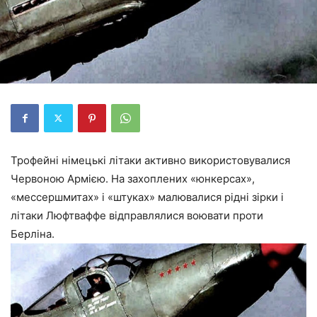
Трофейні німецькі літаки активно використовувалися
Червоною Армією. На захоплених «юнкерсах»,
«мессершмитах» і «штуках» малювалися рідні зірки і
літаки Люфтваффе відправлялися воювати проти
Берліна.