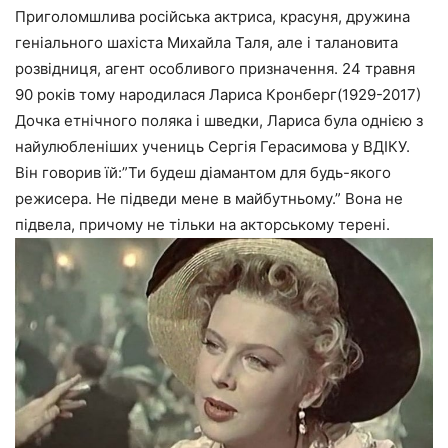
Приголомшлива російська актриса, красуня, дружина
геніального шахіста Михайла Таля, але і талановита
розвідниця, агент особливого призначення. 24 травня
90 років тому народилася Лариса Кронберг(1929-2017)
Дочка етнічного поляка і шведки, Лариса була однією з
найулюбленіших учениць Сергія Герасимова у ВДІКУ.
Він говорив їй:”Ти будеш діамантом для будь-якого
режисера. Не підведи мене в майбутньому.” Вона не
підвела, причому не тільки на акторському терені.