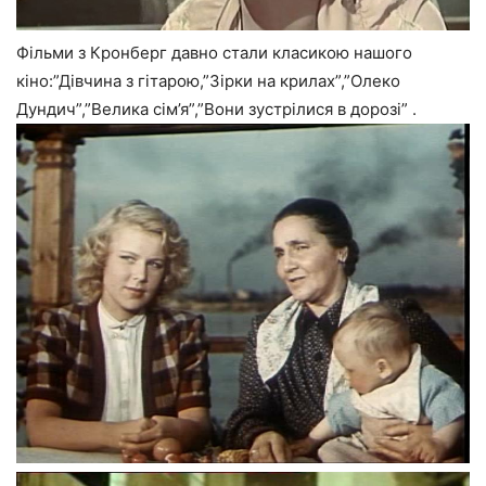
Фільми з Кронберг давно стали класикою нашого
кіно:”Дівчина з гітарою,”Зірки на крилах”,”Олеко
Дундич”,”Велика сім’я”,”Вони зустрілися в дорозі” .