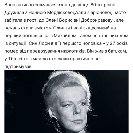
Вона активно знімалася в кіно до кінця 80-хх років.
Дружила з Нонною Мордюкової,Алли Ларіонової, часто
забігала в гості до Олені Борисівні Добронравову , але
печаль стала змістом її життя і навіть щасливий на
перший погляд союз з Михайлом Талем не став виходом
із ситуації. Син Лори від її першого чоловіка – у 27 років
помер від передозування наркотиків. Він жив з батьком,
у Тбілісі та з мамою стосунки практично не
підтримував.