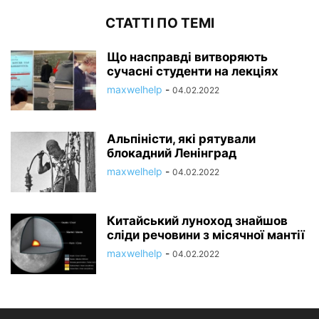
СТАТТІ ПО ТЕМІ
Що насправді витворяють
сучасні студенти на лекціях
maxwelhelp
-
04.02.2022
Альпіністи, які рятували
блокадний Ленінград
maxwelhelp
-
04.02.2022
Китайський луноход знайшов
сліди речовини з місячної мантії
maxwelhelp
-
04.02.2022