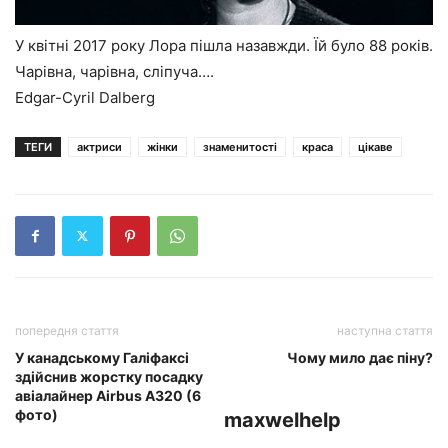
У квітні 2017 року Лора пішла назавжди. Їй було 88 років.
Чарівна, чарівна, сліпуча….
Edgar-Cyril Dalberg
ТЕГИ
актриси
жінки
знаменитості
краса
цікаве
попередня стаття
наступна стаття
У канадському Галіфаксі
Чому мило дає піну?
здійснив жорстку посадку
авіалайнер Airbus А320 (6
фото)
maxwelhelp