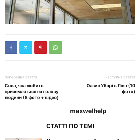
попередня стаття
наступна стаття
Сова, яка любить
Оазис Убарі в Лівії (10
приземлятися на голову
фото)
людини (8 фото + відео)
maxwelhelp
СТАТТІ ПО ТЕМІ