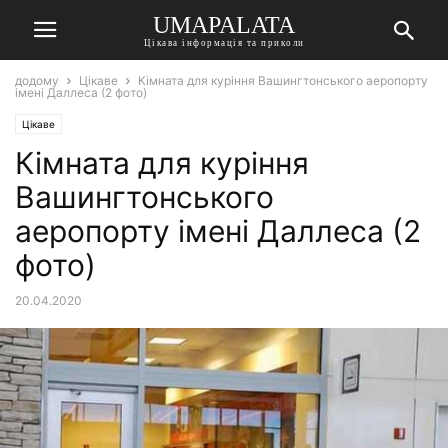
UMAPALATA
Цікава інформація та приколи
додому
Цікаве
Кімната для куріння Вашингтонського аеропорту
імені Даллеса (2 фото)
Цікаве
Кімната для куріння
Вашингтонського
аеропорту імені Даллеса (2
фото)
20.04.2020