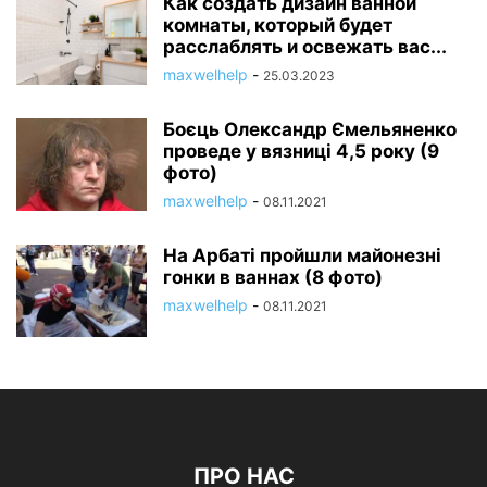
Как создать дизайн ванной
комнаты, который будет
расслаблять и освежать вас...
maxwelhelp
-
25.03.2023
Боєць Олександр Ємельяненко
проведе у вязниці 4,5 року (9
фото)
maxwelhelp
-
08.11.2021
На Арбаті пройшли майонезні
гонки в ваннах (8 фото)
maxwelhelp
-
08.11.2021
ПРО НАС