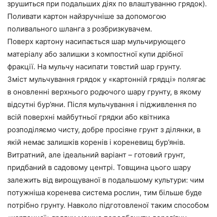
зрушиться при подальших діях по влаштуванню грядок).
Поливати картон найзручніше за допомогою
поливального шланга з розбризкувачем.
Поверх картону насипається шар мульчирующего
матеріалу або залишки з компостної купи дрібної
фракції. На мульчу насипати товстий шар грунту.
Зміст мульчування грядок у «картонній грядці» полягає
в оновленні верхнього родючого шару грунту, в якому
відсутні бур’яни. Після мульчування і підживлення по
всій поверхні майбутньої грядки або квітника
розподіляємо чисту, добре просіяне грунт з ділянки, в
якій немає залишків коренів і кореневищ бур’янів.
Витратний, але ідеальний варіант – готовий грунт,
придбаний в садовому центрі. Товщина цього шару
залежить від вирощуваної в подальшому культури: чим
потужніша коренева система рослин, тим більше буде
потрібно грунту. Навколо підготовленої таким способом