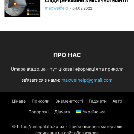
сліди речовини з місячної мантії
maxwelhelp
-
04.02.2022
ПРО НАС
Umapalata.zp.ua - тут цікава інформація та приколи
зв'язатися з нами:
maxwelhelp@gmail.com
Цікаве
Приколи
Знаменитості
Гаджети
Авто
Подорожі
Дівчата
Українська
© https://umapalata.zp.ua - При копіюванні матеріалів
посилання на сайт обов'язкове