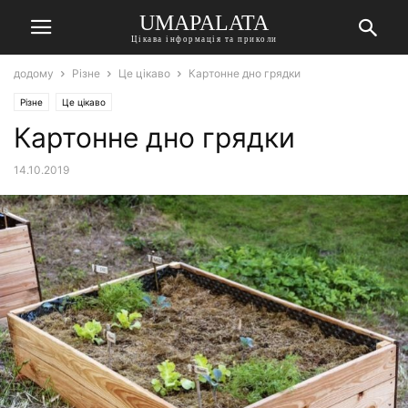
UMAPALATA
Цікава інформація та приколи
додому
Різне
Це цікаво
Картонне дно грядки
Різне
Це цікаво
Картонне дно грядки
14.10.2019