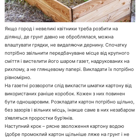
Якщо город і невеликі квітники треба розбити на
ділянці, де грунт давно не оброблялася, можна
влаштувати грядки, не видаляючи дернину. Спочатку
потрібно звільнити передбачуване місце від крупного
сміття і вистелити його шаром газет, надрукованих на
рихлому, а не глянцевому папері. Викладати їх потрібно
рівномірно.
На газетні розвороти слід викласти шматки картону від
використаних раніше коробок. Кожен з них повинен
бути одношаровим. Розкладати картон потрібно щільно,
без зазорів і вільних місць, інакше саме в них незабаром
з’являться проростки бур’янів.
Наступний крок – рясне зволоження картону водою
(добре промоклий картон щільніше ляже на грунт і не