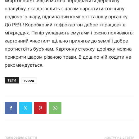
«картонної» грядки можна передбачити дерев’яну
опалубку, яка дозволить з часом наростити товщину
родючого шару, підсипаючи компост та іншу органіку.
До РЕЧІ! Коробковий гофрокартон добре «працює» в
міжряддях. Папір укладають смугами і рясно поливають:
картонний «настил» щільно прилягає до землі і добре
протистоїть бур’янам. Картонну стежку-доріжку можна
прикрити шаром різаною трави. В дощ по ній ходити не
рекомендується.
ТЕГИ
город
попередня стаття
наступна стаття