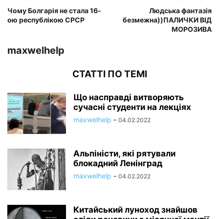
Чому Болгарія не стала 16-
Людська фантазія
ою республікою СРСР
безмежна))ПАЛИЧКИ ВІД
МОРОЗИВА
maxwelhelp
СТАТТІ ПО ТЕМІ
Що насправді витворяють
сучасні студенти на лекціях
maxwelhelp
-
04.02.2022
Альпіністи, які рятували
блокадний Ленінград
maxwelhelp
-
04.02.2022
Китайський луноход знайшов