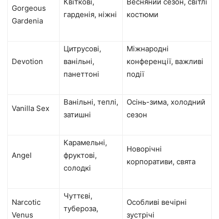
Квіткові,
Весняний сезон, світлі
Gorgeous
гарденія, ніжні
костюми
Gardenia
Цитрусові,
Міжнародні
Devotion
ванільні,
конференції, важливі
панеттоні
події
Ванільні, теплі,
Осінь-зима, холодний
Vanilla Sex
затишні
сезон
Карамельні,
Новорічні
Angel
фруктові,
корпоративи, свята
солодкі
Чуттєві,
Narcotic
Особливі вечірні
тубероза,
Venus
зустрічі