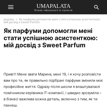
UMAPALATA
Цікава інформація та приколи
додому
Як парфуми допомогли мені стати успішною асистенткою:
мій досвід з Sweet Parfum
Як парфуми допомогли мені
стати успішною асистенткою:
мій досвід з Sweet Parfum
Привіт! Мене звати Марина, мені 19, і я хочу розповісти
вам про те, як правильно підібрані парфуми змінили моє
професійне життя. Одразу після школи я влаштувалася
помічником керівника ІТ-компанії, і швидко зрозуміла –
в бізнесі важлива кожна деталь, включно з тим, як ти
пахнеш.