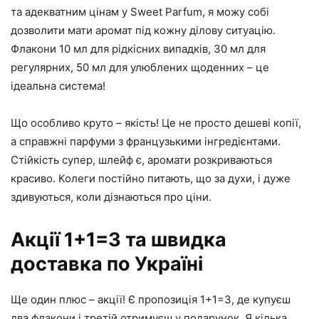
та адекватним цінам у Sweet Parfum, я можу собі
дозволити мати аромат під кожну ділову ситуацію.
Флакони 10 мл для рідкісних випадків, 30 мл для
регулярних, 50 мл для улюблених щоденних – це
ідеальна система!
Що особливо круто – якість! Це не просто дешеві копії,
а справжні парфуми з французькими інгредієнтами.
Стійкість супер, шлейф є, аромати розкриваються
красиво. Колеги постійно питають, що за духи, і дуже
здивуються, коли дізнаються про ціни.
Акції 1+1=3 та швидка
доставка по Україні
Ще один плюс – акції! Є пропозиція 1+1=3, де купуєш
два флакони і третій отримуєш у подарунок. Я кілька