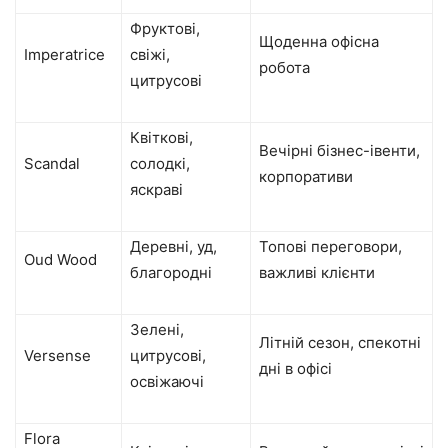
Фруктові,
Щоденна офісна
Imperatrice
свіжі,
робота
цитрусові
Квіткові,
Вечірні бізнес-івенти,
Scandal
солодкі,
корпоративи
яскраві
Деревні, уд,
Топові переговори,
Oud Wood
благородні
важливі клієнти
Зелені,
Літній сезон, спекотні
Versense
цитрусові,
дні в офісі
освіжаючі
Flora