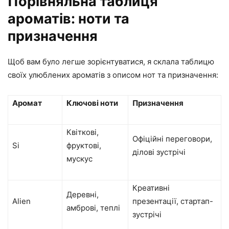
Порівняльна таблиця
ароматів: ноти та
призначення
Щоб вам було легше зорієнтуватися, я склала таблицю
своїх улюблених ароматів з описом нот та призначення:
Аромат
Ключові ноти
Призначення
Квіткові,
Офіційні переговори,
Si
фруктові,
ділові зустрічі
мускус
Креативні
Деревні,
Alien
презентації, стартап-
амброві, теплі
зустрічі